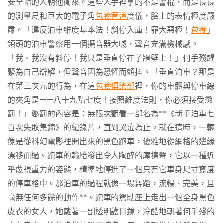
安全帽的人朝他衝來。這些人手裡拿的不是警棍，而是長長
的測量尺和巨大的電子角
包養管道
度儀，臉上的表情極度嚴
肅。「違反泊車維度基本法！斜停入庫！罪大惡極！
包養
」
領頭的泊車警察用一個擴音器大喊，聲音充滿機械感。
「我、我沒有斜停！我只是垂直停在了牆壁上！」何手殘趕
緊為自己辯解，但聲音因為恐懼而顫抖。「垂直泊車？那是
在第三次元的行為，在這
包養俱樂部
裡，你的車體與停車線
的夾角是——八十九點七度！按照維度法則，你必須接受懲
罰！」懲罰的內容是：無限次觀看一部名為**《新手泊車七
百次失敗集錦》的紀錄片，直到哭泣為止。就在這時，一輛
像是從科幻電影裡開出來的黑色跑車，優雅地從網格的邊緣
漂移而過。跑車的輪胎發出令人陶醉的摩擦聲，它以一種近
乎蔑視重力的姿態，精準地停進了一個只有它車身尺寸寬度
的停車格中。那泊車的過程就像一場舞蹈，流暢、完美，且
毫無任何多餘的動作**。跑車的駕駛座上走出一個全身黑色
皮衣的女人，她戴著一副透明護目鏡，冷酷地朝著何手殘的