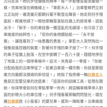
方向走來。她的步伐優雅而精準，每一步都像是被測量過一
樣，完美地落在網格線上。「車影大人！」泊車警察們立刻
立正站好，連測量尺都顫抖著不敢發出聲音。她走到何手殘
面前，輕蔑地掃了一眼他那輛垂直貼在牆上的掀背車，語氣
冰冷。「新手，你的車技像一團混亂的毛線球。你污染了泊
車維度的純粹性。」「但你的後視鏡貼紙——『永不放
棄』，讓我看到了一絲愚蠢的勇氣。」車影大人突然掏出一
個像是遙控器的裝置，對著何手殘的車子按了一下。何手殘
的車子從牆上脫落，在空中旋轉了一百八十度，穩穩地停在
了地面上的一個停車格中。這次，夾角是——零度。「你被
分配給我的泊車學徒了。如果泊車是一種宗教，你就是那個
連方向盤都沒摸過的新信徒。」她指了指旁邊一輛
包養女人
像是巨型嬰兒車的改造車：「這是你的訓練工具，從現在開
始，你得學會如何在零點零零一秒內，將這輛車精準停入對
面的針眼大小的車位裡。」何手殘看著那輛閃閃發光、還在
播
包養網
放《小星星》的嬰兒車，感到一陣眩暈。泊車維度