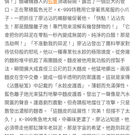
價！」醋罐機器人的
包養
頂端裂開，露出了一個巨大的管
口，正在聚積藍色光芒。K-999特務用它穿著燕尾服的小爪
子，一把抓住了廖沾沾的褲腳催促著他。「快點！沾沾先
生！那是醋酸離子炮！專門用來溶解有機發酵物的！」「它
會把你的蒜泥在零點一秒內變成無菌的、純淨的白醋！那是
浩劫啊！」「不准動我的蒜泥！」廖沾沾發出了醬料學家對
待信仰般的怒吼。他以一種專業包水餃的極限速度，從旁邊
的麵粉堆中抓起了兩團麵皮。麵皮被他用氣功般的捏製手
法，瞬間擴大成直徑三公尺的巨大麵皮。他猛地擲出，兩張
麵皮在空中交疊，變成一個半透明的防禦護盾。這就是家傳
《沾醬秘笈》中記載的「水餃皮護盾」，薄韌而充滿彈性。
藍色離子炮光束猛烈地擊中麵皮護盾，發出了一聲像是汽水
開蓋的聲音。護盾劇烈震動，但奇蹟般地擋住了攻擊，只是
散發出濃郁的麵香。「這麵皮的延展性！完美！但撐不了太
久！」K-999焦急地大喊，中藥味更濃了。廖沾沾知道，他
必須帶走他那缸陳年老蒜泥，那是宇宙的希望。他跑到蒜泥