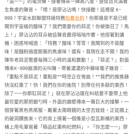
「滋——」的電流聲，接著傳來一陣高八度、急促且充滿養
生焦慮的聲音。「喂！是廖沾沾嗎！快接聽！這裡是 K-
999！宇宙水餃聯盟特級特務
包養合約
！你那邊是不是已經
聞到宇宙級的酸味了？我們需要你的蒜泥！你被徵召了！馬
上！」廖沾沾的耳朵被這聲音震得嗡嗡作響，他捏著對講
機，困惑地喊道：「特務？酸味？等等！我聞到的不是酸
味！是麵粉過度膨脹的焦慮味！還有，我現在走不開！我的
陳年老蒜泥需要每隔三小時的溫和震動！」「蒜泥？」對面
傳來K-999崩潰的尖叫聲，帶著濃濃的中藥味電子雜音：
「重點不是蒜泥！重點是**時空正在彎曲！**我們的推進器
快沒紅棗了！快！我們在你的後院！別帶任何多餘的東西！
除了——你那缸蒜泥！」就在廖沾沾還在糾結要不要帶上他
最珍愛的那把銀勺時，外面的牆壁傳來一聲巨大的撞擊。一
個穿著黑色燕尾服、戴著太陽眼鏡的太空吉娃娃，正從牆上
的破洞鑽進來。它的背上揹著一個像是小型瓦斯桶的東西，
桶上用毛筆寫著「極品紅棗枸杞燃料」。「你怎麼——」廖