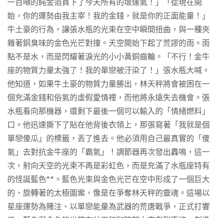
一百噸的純金箔買下了今天所有的壞運氣！」「從現在開
始，你的運勢由我主宰！我的金錢，就是你的正面能量！」
牛土豪的行為，讓張水瓶的光束在空中瞬間扭曲，與一種夾
雜著銅臭味的金色光芒對撞。天空開始下起了荒謬的雨。雨
點不是水，而是閃耀著淚光的小小黃銅齒輪。「不行！金牛
座的物質力量太強了！我的單戀被汙染了！」張水瓶大喊。
他知道，如果牛土豪的物質力量勝出，林天秤將會被困在一
個充滿金錢和俗氣的虛假愛情裡，而他將永遠失去機會。張
水瓶看向那機器，還剩下最後一個可以輸入的「情緒燃料」
口。他迅速撕下了貼在他背後衣領上，那張寫著「我就是個
單戀傻瓜」的標籤，丟了進去。他必須用自己最真實的「傻
氣」去對抗金牛座的「霸氣」！調節器再次發出轟鳴，這一
次，射向天空的光束不再是彩虹色，而是充滿了水瓶座特有
的怪誕藍色**。藍色光束與金色光芒在空中形成了一個巨大
的、旋轉著的太極圖案，像是在爭奪林天秤的靈魂。這場以
星座運勢為賭注、以單戀能量為武器的荒唐戰爭，正式打響