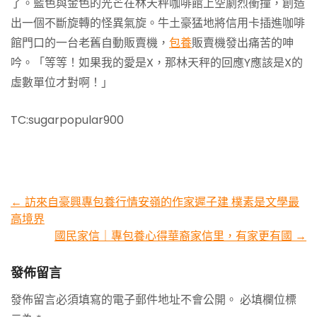
了。藍色與金色的光芒在林天秤咖啡館上空劇烈衝撞，創造
出一個不斷旋轉的怪異氣旋。牛土豪猛地將信用卡插進咖啡
館門口的一台老舊自動販賣機，
包養
販賣機發出痛苦的呻
吟。「等等！如果我的愛是X，那林天秤的回應Y應該是X的
虛數單位才對啊！」
TC:sugarpopular900
Post
←
訪來自豪興專包養行情安嶺的作家遲子建 樸素是文學最
高境界
navigation
國民家信｜專包養心得華裔家信里，有家更有國
→
發佈留言
發佈留言必須填寫的電子郵件地址不會公開。
必填欄位標