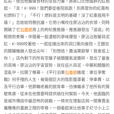
缸前，使出他搬運食材的全部力量，將那口比他還胖的缸抱
起。「走！K-999！我們要從後院逃跑！別再管你的紅棗枸
杞燃料了！」「不行！燃料是文明的基礎！沒了紅棗我飛不
遠！」吉娃娃特務抗議。它用小嘴咬住廖沾沾的衣領，同時
開啟了它
包養網
背上的枸杞推進器。推進器發出「滋滋」的
輕微煎煮聲，伴隨著一股濃郁的蔘味爆發。廖沾沾抱著蒜泥
缸、K-999咬著他，一起從撞出來的洞口衝向後院。王醋狂
的醋罐機器人發出尖叫：「別想逃！醬油黨餘孽！我會追上
你！」店內剩下的所有空盤子被醋酸氣波震碎，發出了最後
的哀鳴。廖沾沾的宇宙冒險，就在這片蒜泥、中藥和醋酸的
混亂中，拉開了帷幕。《平行泊車
包養網
維度：車位爭奪
戰》何手殘的人生，被兩個巨大的陰影籠罩著：停車費，以
及平行泊車。他那輛老舊的掀背車，彷彿繼承了他所有的駕
駛焦慮，從未在他需要時提供過任何幫助。今天，他面臨的
是城市傳說中最恐怖的挑戰，一條夾在理髮店與一間專賣金
屬雕像的畫廊之間的窄巷。一個看起來比他車子尺寸小上三