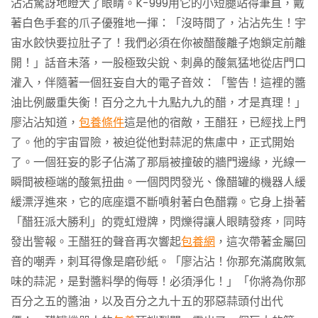
沾沾驚訝地瞪大了眼睛。K-999用它的小短腿站得筆直，戴
著白色手套的爪子優雅地一揮：「沒時間了，沾沾先生！宇
宙水餃快要拉肚子了！我們必須在你被醋酸離子炮鎖定前離
開！」話音未落，一股極致尖銳、刺鼻的酸氣猛地從店門口
灌入，伴隨著一個狂妄自大的電子音效：「警告！這裡的醬
油比例嚴重失衡！百分之九十九點九九的醋，才是真理！」
廖沾沾知道，
包養條件
這是他的宿敵，王醋狂，已經找上門
了。他的宇宙冒險，被迫從他對蒜泥的焦慮中，正式開始
了。一個狂妄的影子佔滿了那扇被撞破的牆門邊緣，光線一
瞬間被極端的酸氣扭曲。一個閃閃發光、像醋罐的機器人緩
緩漂浮進來，它的底座還不斷噴射著白色醋霧。它身上掛著
「醋狂派大勝利」的霓虹燈牌，閃爍得讓人眼睛發疼，同時
發出警報。王醋狂的聲音再次響起
包養網
，這次帶著金屬回
音的嘲弄，刺耳得像是磨砂紙。「廖沾沾！你那充滿腐敗氣
味的蒜泥，是對醬料學的侮辱！必須淨化！」「你將為你那
百分之五的醬油，以及百分之九十五的邪惡蒜頭付出代