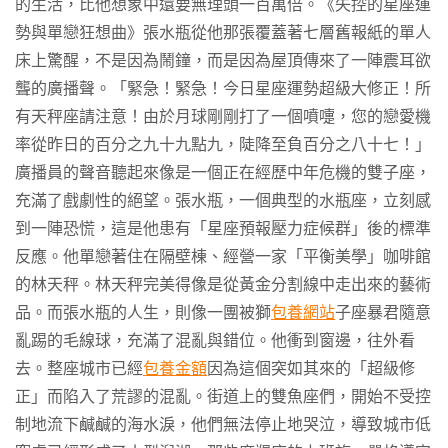
的生活，比他想象中還要無理頭一百萬倍。《失控的星座運
勢與單戀狂想曲》張水瓶從他那張覆蓋著七層舊報紙的單人
床上驚醒，不是因為鬧鐘，而是因為屋頂傳來了一陣震耳欲
聾的廣播聲。「緊急！緊急！今日星座運勢超級大修正！所
有天秤座請注意！由於月球剛剛打了一個噴嚏，您的戀愛機
率從昨日的百分之九十九點九，陡降至負百分之八十七！」
廣播員的聲音聽起來像是一個正在經歷中年危機的雙子座，
充滿了戲劇性的絕望。張水瓶，一個典型的水瓶座，立刻感
到一陣恐慌，這是他患有「星座預報壓力症候群」後的標準
反應。他單戀著住在隔壁棟、經營一家「平衡美學」咖啡館
的林天秤。林天秤完美得像是從黃金分割線中走出來的藝術
品。而張水瓶的人生，則像一團被獅
包養網站
子座暴君隨意
亂踢的毛線球，充滿了混亂與錯位。他衝到窗邊，往外看
去。整座城市已經
包養金額
因為這個突如其來的「超級修
正」而陷入了荒謬的混亂。街道上的雙魚座們，開始不受控
制地流下鹹鹹的海水淚，他們無法停止地哭泣，導致城市低