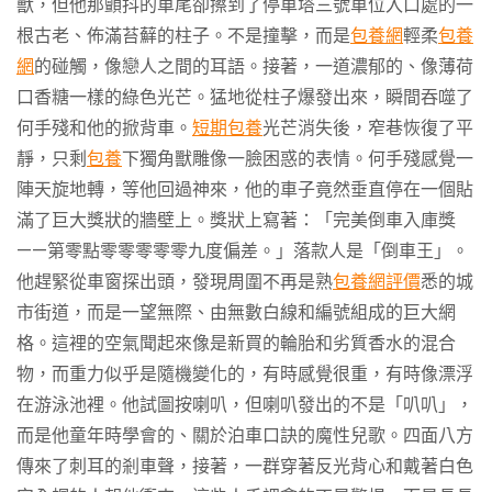
獸，但他那顫抖的車尾卻擦到了停車塔三號車位入口處的一
根古老、佈滿苔蘚的柱子。不是撞擊，而是
包養網
輕柔
包養
網
的碰觸，像戀人之間的耳語。接著，一道濃郁的、像薄荷
口香糖一樣的綠色光芒。猛地從柱子爆發出來，瞬間吞噬了
何手殘和他的掀背車。
短期包養
光芒消失後，窄巷恢復了平
靜，只剩
包養
下獨角獸雕像一臉困惑的表情。何手殘感覺一
陣天旋地轉，等他回過神來，他的車子竟然垂直停在一個貼
滿了巨大獎狀的牆壁上。獎狀上寫著：「完美倒車入庫獎
——第零點零零零零零九度偏差。」落款人是「倒車王」。
他趕緊從車窗探出頭，發現周圍不再是熟
包養網評價
悉的城
市街道，而是一望無際、由無數白線和編號組成的巨大網
格。這裡的空氣聞起來像是新買的輪胎和劣質香水的混合
物，而重力似乎是隨機變化的，有時感覺很重，有時像漂浮
在游泳池裡。他試圖按喇叭，但喇叭發出的不是「叭叭」，
而是他童年時學會的、關於泊車口訣的魔性兒歌。四面八方
傳來了刺耳的剎車聲，接著，一群穿著反光背心和戴著白色