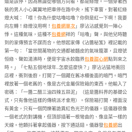
還是該停，因為無論從哪個方向看，都是綠燈。一個穿著西
裝的男人小心翼翼地把車停在路中央，搖下車窗，對著紅綠
燈大喊：「喂！你為什麼咕嚕咕嚕？你倒是紅一下啊！我要
向左轉！綠燈沒用啊！
包養網單次
」廖沾沾感覺到一陣心
悸。這種氣味，這種不
包養網
祥的「咕嚕」聲，與他兒時聽
到的家傳預言不謀而合。他想起家傳《沾醬秘笈》裡記載的
第一句：「當世間萬物的交通都被麵皮的氣味籠罩，且燈號
恒綠、聲如湯沸時，便是宇宙水餃臨界
包養甜心網
點到來之
時。」「七點五個地球年…怎麼這麼快？」廖沾沾猛地衝回
店裡，衝到後廚，打開了一個藏在舊冰櫃後面的暗門。暗門
裡放著一個老舊的、像是古代金屬保險箱的東西。他輸入了
密碼：「一醬二醋三油四辣五蒜泥」（這是醬料界的基礎公
式，只有像他這樣的傳統派才會用）。保險箱打開，裡面沒
有黃金，只有一個閃爍著詭異紅色光芒的儀器。這儀器很像
一個老式的對講機，但頂部插著一根彎曲的、像韭菜一樣的
天線。他顫抖著拿起儀器，按下通話鈕。儀器發
包養網
出