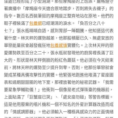
窪處已經形成了小型潟湖。那些摩羯座的上班族，嚴格遵守
著廣播中「摩羯座今天適合原地踏步，否則將失去襪子」的
指令。數百名西裝筆挺的摩羯座正整齊地站在原地，他們的
鞋子裡裝滿了
包養網
已經潮濕的淚水。「負百分之八十
七？」張水瓶喃喃自語，感到胃部一陣翻騰，他知道這代表
著什麼。林天秤的運勢越差，他那股積壓已久、無處安放的
單戀能量就會越發瘋狂地
包養感情
實體化。上次林天秤的戀
愛運勢跌至百分之二十，張水瓶就發現他的廚房裡長滿了巨
大的、形狀是林天秤側臉的粉紅色蘑菇。他必須在今天結束
前，將林天秤的運勢至少提升到零。否則，他那份單戀就會
變成某種具備攻擊性的實體。他緊張地跑進他堆滿了星座圖
表和過期甜甜圈的地下室，那裡放著他的秘密武器。「我需
要星象學輔助儀！」他衝到一個像是老式彈珠臺的機器前，
上面貼滿了「巨蟹座已哭」、「處女座勿碰」等警告標籤。
這是他用廢棄的唱片機和一個不知名的外星計算器改造而成
的「情感調節器」。他必須輸入一種極具感染力的正面情緒