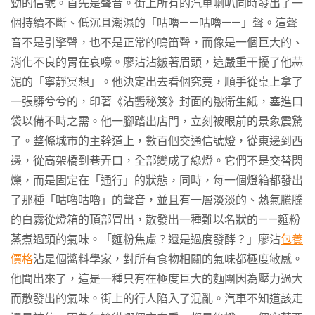
勁的信號。首先是聲音。街上所有的汽車喇叭同時發出了一
個持續不斷、低沉且潮濕的「咕嚕——咕嚕——」聲。這聲
音不是引擎聲，也不是正常的鳴笛聲，而像是一個巨大的、
消化不良的胃在哀嚎。廖沾沾皺著眉頭，這嚴重干擾了他蒜
泥的「寧靜冥想」。他決定出去看個究竟，順手從桌上拿了
一張髒兮兮的，印著《沾醬秘笈》封面的皺衛生紙，塞進口
袋以備不時之需。他一腳踏出店門，立刻被眼前的景象震驚
了。整條城市的主幹道上，數百個交通信號燈，從東邊到西
邊，從高架橋到巷弄口，全部變成了綠燈。它們不是交替閃
爍，而是固定在「通行」的狀態，同時，每一個燈箱都發出
了那種「咕嚕咕嚕」的聲音，並且有一層淡淡的、熱氣騰騰
的白霧從燈箱的頂部冒出，散發出一種難以名狀的——麵粉
蒸煮過頭的氣味。「麵粉焦慮？還是過度發酵？」廖沾
包養
價格
沾是個醬料學家，對所有食物相關的氣味都極度敏感。
他聞出來了，這是一種只有在極度巨大的麵團因為壓力過大
而散發出的氣味。街上的行人陷入了混亂。汽車不知道該走