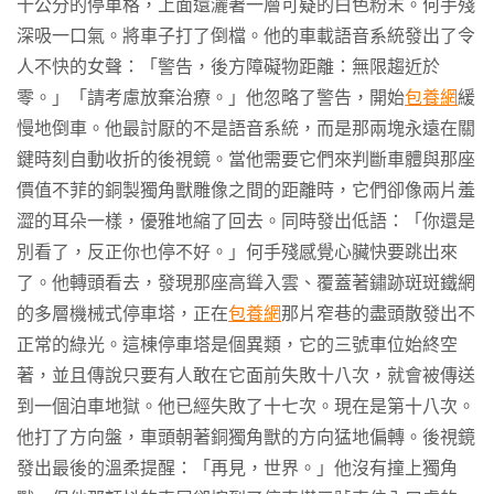
十公分的停車格，上面還灑著一層可疑的白色粉末。何手殘
深吸一口氣。將車子打了倒檔。他的車載語音系統發出了令
人不快的女聲：「警告，後方障礙物距離：無限趨近於
零。」「請考慮放棄治療。」他忽略了警告，開始
包養網
緩
慢地倒車。他最討厭的不是語音系統，而是那兩塊永遠在關
鍵時刻自動收折的後視鏡。當他需要它們來判斷車體與那座
價值不菲的銅製獨角獸雕像之間的距離時，它們卻像兩片羞
澀的耳朵一樣，優雅地縮了回去。同時發出低語：「你還是
別看了，反正你也停不好。」何手殘感覺心臟快要跳出來
了。他轉頭看去，發現那座高聳入雲、覆蓋著鏽跡斑斑鐵網
的多層機械式停車塔，正在
包養網
那片窄巷的盡頭散發出不
正常的綠光。這棟停車塔是個異類，它的三號車位始終空
著，並且傳說只要有人敢在它面前失敗十八次，就會被傳送
到一個泊車地獄。他已經失敗了十七次。現在是第十八次。
他打了方向盤，車頭朝著銅獨角獸的方向猛地偏轉。後視鏡
發出最後的溫柔提醒：「再見，世界。」他沒有撞上獨角