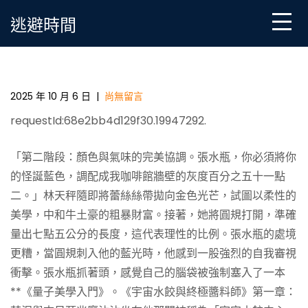
Skip
逃避時間
to
content
《劍客》存亡決斗出不測 張甜心寶貝專包養網赫被劃
傷險破相
2025 年 10 月 6 日
|
尚無留言
requestId:68e2bb4d129f30.19947292.
「第二階段：顏色與氣味的完美協調。張水瓶，你必須將你
的怪誕藍色，調配成我咖啡館牆壁的灰度百分之五十一點
二。」林天秤隨即將蕾絲絲帶拋向金色光芒，試圖以柔性的
美學，中和牛土豪的粗暴財富。接著，她將圓規打開，準確
量出七點五公分的長度，這代表理性的比例。張水瓶的處境
更糟，當圓規刺入他的藍光時，他感到一股強烈的自我審視
衝擊。張水瓶抓著頭，感覺自己的腦袋被強制塞入了一本
**《量子美學入門》。《宇宙水餃與終極醬料師》第一章：