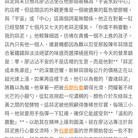
蒜泥與末日預兆廖沾沾坐在他那間被稱為「宇宙水餃中心」
的店裡，但這間店的外觀更像是一個被遺棄的藍色塑膠棚，
與「宇宙」或「中心」這兩個詞毫無關係。他正在對著一缸
已經發酵了七個月又七天的老蒜泥嘆氣。「你還不夠靈動，
我的蒜泥。」他輕聲細語，彷彿在責備一個不上進的孩子。
店內只有他一個人，連蒼蠅都因為難以忍受那股陳年蒜頭混
合著鐵鏽與淡淡絕望的味道而選擇繞道飛行。今天的營業額
是：零。廖沾沾不安的不是店裡的生意，而是他對**「蒜泥
成本焦慮症」**的深層恐懼。新鮮蒜頭每公斤的價格正在以
超光速上漲，如果再這樣下去，他引以為傲的「靈魂蒜泥」
將難以為繼。他拿著一把被
長期包養
磨得光滑、閃耀著不祥
光芒的小銀勺，從缸底撈起一坨濃稠的、顏色介於灰綠與土
黃之間的發酵物。這蒜泥被他照顧得像稀世珍寶，每隔三小
時，他就要用手指彈一下缸邊，確保它能感受到**「溫和的
震動」**，以助其在精神上達到圓滿。就在廖沾沾專注於與
蒜泥進行心靈交流時，外
包養網
面的世界開始發出一些不對