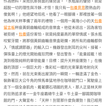
作為燃料，來抵抗那負面的運勢波。「水瓶座的優勢，就是
超脫一切的理性與冷靜…才怪！我只有一
包養意思
腔熱血的
傻氣啊！」他絕望地低吼。他看了一眼腳邊。那裡放著一個
他為林天秤準備了兩年的禮物：一個用一萬塊小小的天
包養
留言板
秤座黃銅齒輪組成的音樂盒。他從未送出，因為害怕
被拒絕。
包養
這份害怕，就是純度最高的單戀情感。張水瓶
咬緊牙關，將那個黃銅齒輪音樂盒砸爛，將所有的齒輪都倒
入「情感調節器」的輸入口。機器發出刺耳的尖叫，接著，
彈珠臺上的燈光開始瘋狂閃爍，發出警告。「能量超載！檢
測到極致純粹的單戀能量！目標：提升天秤座運勢！」在機
器的頂部，一個巨大的、像彩虹一樣的光束筆直地射向天
空。然而，就在光束衝出屋頂的一瞬間，一輛塗滿了金色、
裝飾著巨大公牛角的悍馬車猛地停在咖啡館門口。駕駛座上
走下一個全身肌肉、戴著鑽石項圈的男人，那人正是林天秤
的狂熱追求者——金牛座霸總牛土豪。牛土豪一腳踢開咖啡
館的門，大聲宣布：「天秤！別管那什麼負運勢！我已經用