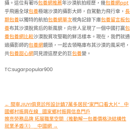
攝。這位有著15
包養網推薦
年沙漠航拍經歷，幾
包養網ppt
乎飛遍全球
包養
極端沙漠的攝影大師，自駕動力飛行傘，
長
期包養
以獨特的航拍
包養網單次
視角記錄下庫
包養留言板
包
養
布其沙漠脫貧后的新風貌，向世人呈現了一個中國打贏
包
養
包養網比較
沙漠脫貧攻堅戰的鮮活樣本。現在，我們就通
過攝影師的
包養網
鏡頭，一起去領略庫布其沙漠的風采吧，
共
包養甜心網
同見證這歷史的巨
包養
變。
TC:sugarpopular900
Post
←
閩寧JIUYI俱意診所設計鎮7萬多居民“家門口看大片”_中
國鄉村振興在線_國家鄉村振興信息門戶
navigation
擦亮勞務品牌 拓展職業空間（推動解一包養價格決結構性
就業矛盾③）_中國網
→