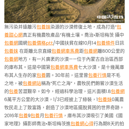
無污染并遠離污
包養妹
染源的沙漠修復土地，成為打造“
包
養甜心網
真正有機農牧產品”有機土壤。喬治•斯坦梅茨 攝中
包養網
國網
包養價格ptt
/中國扶貧在線10月14
包養條件
日訊
包養妹
在距離北京直線
包養網車馬費
距
包養網
離800公里的
包養網
地方，有一片廣袤的沙漠——位于內蒙古自治區西部
的庫布其。這是中國第
包養網車馬費
七大沙漠，是十幾萬庫
布其人生存的家
包養
園。30年前，這里曾
包養行情
是不毛
之地，被
包養網站
稱為“死亡之海”，農牧民們飽嘗沙漠生活
的
包養
苦澀艱辛。如今，經過科學治理，這片面積1.8
包養網
6萬平方公里的大沙漠，1/3已經披上了綠裝，1
包養妹
0萬農
牧民走上了致富路，創造了沙漠地區擺脫貧困的世界奇跡。
2016年
包養
9
包養
月
包養行情
，庫布其沙漠吸引了美國《國
家地理》攝影師喬治•斯坦梅茨進
包養網心得
行為期8天的拍