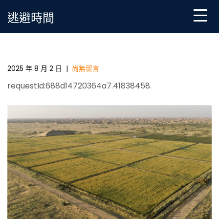
Skip
逃避時間
to
content
《國家地理》航拍庫布其：沙漠脫貧一包養價格的世
界奇跡_中國扶貧在線_國家扶貧門戶
2025 年 8 月 2 日
|
尚無留言
requestId:688d14720364a7.41838458.