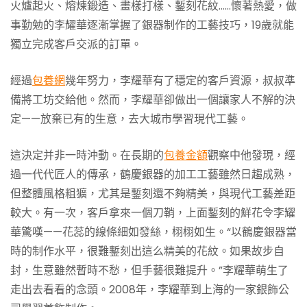
火爐起火、熔煉鍛造、畫樣打樣、鏨刻花紋……懷著熱愛，做
事勤勉的李耀華逐漸掌握了銀器制作的工藝技巧，19歲就能
獨立完成客戶交派的訂單。
經過
包養網
幾年努力，李耀華有了穩定的客戶資源，叔叔準
備將工坊交給他。然而，李耀華卻做出一個讓家人不解的決
定——放棄已有的生意，去大城市學習現代工藝。
這決定并非一時沖動。在長期的
包養金額
觀察中他發現，經
過一代代匠人的傳承，鶴慶銀器的加工工藝雖然日趨成熟，
但整體風格粗獷，尤其是鏨刻還不夠精美，與現代工藝差距
較大。有一次，客戶拿來一個刀鞘，上面鏨刻的鮮花令李耀
華驚嘆——花蕊的線條細如發絲，栩栩如生。“以鶴慶銀器當
時的制作水平，很難鏨刻出這么精美的花紋。如果故步自
封，生意雖然暫時不愁，但手藝很難提升。”李耀華萌生了
走出去看看的念頭。2008年，李耀華到上海的一家銀飾公