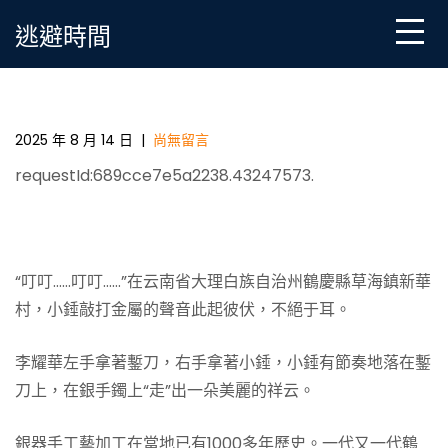
Skip
逃避時間
to
content
一把小錘敲響銀器品牌（我的家鄉我建設）_中國一包
養經驗網
2025 年 8 月 14 日
|
尚無留言
requestId:689cce7e5a2238.43247573.
“叮叮……叮叮……”在云南省大理白族自治州鶴慶縣草海鎮新華
村，小錘敲打金屬的聲音此起彼伏，不絕于耳。
李耀華左手拿著鏨刀，右手拿著小錘，小錘有節奏地落在鏨
刀上，在銀手鐲上“走”出一朵美麗的祥云。
銀器手工藝加工在當地已有1000多年歷史。一代又一代鶴