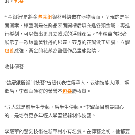
的。
包養
“‘金銀錯’是將金
包養網
銀材料鑲嵌在器物表面，呈現的是平
面圖案，鑲鏨則是在飾品表面開槽后填充進各類金屬，再進
行鏨刻，可以做出更具立體感的浮雕產品。”李耀華向記者
展示了一款鑲鏨著牡丹的銀壺，壺身的花瓣做工細膩，立體
包養
感強，黃金的花蕊為整個作品畫龍點睛。
收徒傳藝
“鶴慶銀器鍛制技藝”省級代表性傳承人、云嶺技能大師……返
鄉后，李耀華獲得的榮譽不
包養
勝枚舉。
“匠人就是前半生學藝，后半生傳藝。”李耀華目前最關心
的，是培養更多年輕人學習銀器制作技藝。
李耀華的鏨刻技術在新華村小有名氣。在傳藝之初，他都要