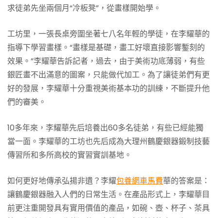
求徒弟先坐兩個月“冷板凳”，從畫樣開始學。
工坊里，一張長桌旁圍坐著七八名年輕的學徒，在李耀華的
指導下學習畫樣。“畫樣是基礎，畫工好壞直接影響鏨刻的
效果。”李耀華告訴記者，過去，由于美術功底薄弱，有些
銀匠畫不出滿意的圖案，只能做代加工。為了讓徒弟們有更
好的發展，李耀華十分重視美術基本功的訓練，不斷提升他
們的審美。
10多年來，李耀華先后培養出60多名徒弟，有些已經能獨
當一面。李耀華的工坊也先后成為大理州鶴慶銀器鍛制技藝
傳習所和多所高校的實習實訓基地。
如何更好地傳承弘揚非遺？李耀
包養網車馬費
華的答案是：
讓鶴慶銀器融入人們的日常生活。在產品形式上，李耀華目
前更注重開發具有實用價值的產品，如碗、壺、杯子、茶具