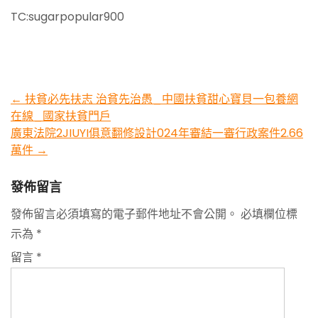
TC:sugarpopular900
Post
←
扶貧必先扶志 治貧先治愚_中國扶貧甜心寶貝一包養網
在線_國家扶貧門戶
navigation
廣東法院2JIUYI俱意翻修設計024年審結一審行政案件2.66
萬件
→
發佈留言
發佈留言必須填寫的電子郵件地址不會公開。
必填欄位標
示為
*
留言
*