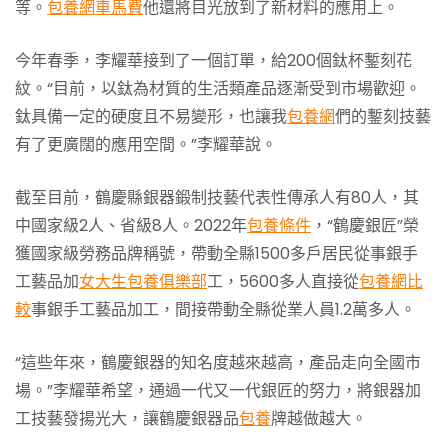
等。
包養網車馬費
他還將目光放到了新材料的應用上。
今年春季，李耀華接到了一個訂單，給200個鈦杯鏨刻花
紋。“目前，以鈦為材質的生活類產品逐漸受到市場歡迎。
鈦具備一定的硬度且不易變形，也讓我
包養網
們的鏨刻技藝
有了更廣闊的應用空間。”李耀華說。
截至目前，鶴慶縣銀器鍛制技藝代表性傳承人有80人，其
中國家級2人、省級8人。2022年
包養條件
，“鶴慶銀匠”榮
獲國家級勞務品牌稱號，帶動全縣1500多戶居民從事銀手
工藝品加
女大生包養俱樂部
工，5600多人直接從
包養網比
較
事銀手工藝品加工，間接帶動全縣從業人員1.2萬多人。
“這些年來，鶴慶銀器的知名度越來越高，產品走向全國市
場。”李耀華希望，通過一代又一代銀匠的努力，將銀器加
工技藝發揚光大，讓鶴慶銀器品
包養
牌越做越大。