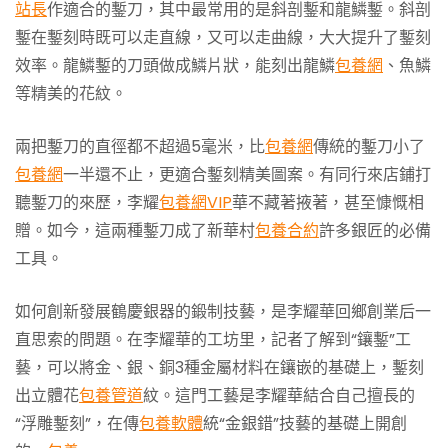
站長
作適合的鏨刀，其中最常用的是斜剖鏨和龍鱗鏨。斜剖
鏨在鏨刻時既可以走直線，又可以走曲線，大大提升了鏨刻
效率。龍鱗鏨的刀頭做成鱗片狀，能刻出龍鱗
包養網
、魚鱗
等精美的花紋。
兩把鏨刀的直徑都不超過5毫米，比
包養網
傳統的鏨刀小了
包養網
一半還不止，更適合鏨刻精美圖案。有同行來店鋪打
聽鏨刀的來歷，李耀
包養網VIP
華不藏著掖著，甚至慷慨相
贈。如今，這兩種鏨刀成了新華村
包養合約
許多銀匠的必備
工具。
如何創新發展鶴慶銀器的鍛制技藝，是李耀華回鄉創業后一
直思索的問題。在李耀華的工坊里，記者了解到“鑲鏨”工
藝，可以將金、銀、銅3種金屬材料在鑲嵌的基礎上，鏨刻
出立體花
包養管道
紋。這門工藝是李耀華結合自己擅長的
“浮雕鏨刻”，在傳
包養軟體
統“金銀錯”技藝的基礎上開創