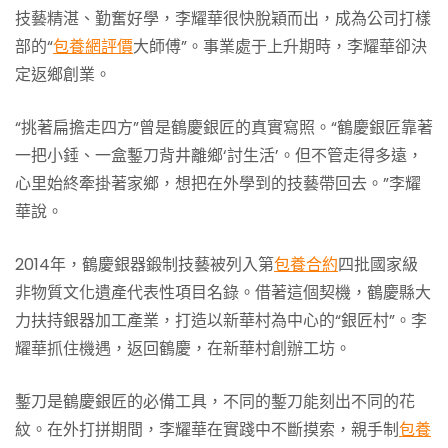
技藝精湛、勤奮好學，李耀華很快脫穎而出，成為公司打樣
部的“
包養網評價
大師傅”。事業處于上升期時，李耀華卻決
定返鄉創業。
“挑著扁擔走四方”曾是鶴慶銀匠的真實寫照。“鶴慶銀匠靠著
一把小錘、一盒鏨刀背井離鄉‘討生活’。但不管走得多遠，
心里始終牽掛著家鄉，想把在外學到的技藝帶回去。”李耀
華說。
2014年，鶴慶銀器鍛制技藝被列入第
包養合約
四批國家級
非物質文化遺產代表性項目名錄。借著這個契機，鶴慶縣大
力扶持銀器加工產業，打造以新華村為中心的“銀匠村”。李
耀華抓住機遇，返回鶴慶，在新華村創辦工坊。
鏨刀是鶴慶銀匠的必備工具，不同的鏨刀能刻出不同的花
紋。在外打拼期間，李耀華在實踐中不斷摸索，親手制
包養