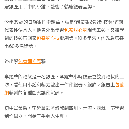
慶銀匠用手中的小錘，敲響了鶴慶銀器品牌。
今年39歲的白族銀匠李耀華，就是“鶴慶銀器鍛制技藝”省級
代表性傳承人。他曾外出學習
包養甜心網
現代工藝，又將學
到的技藝帶回家
包養網心得
鄉創業。10多年來，他先后培養
出60多名徒弟。
外出學
包養網推薦
藝
李耀華的叔叔是一名銀匠，李耀華小時候最喜歡到叔叔的工
坊，看他用小錘和鏨刀敲出一件件銀器、銀飾。銀器上
包養
網
鏨刻的各種圖案讓他沉醉。
初中畢業后，李耀華跟著叔叔到四川、青海、西藏一帶學習
制作銀器，開始了手藝人生涯。