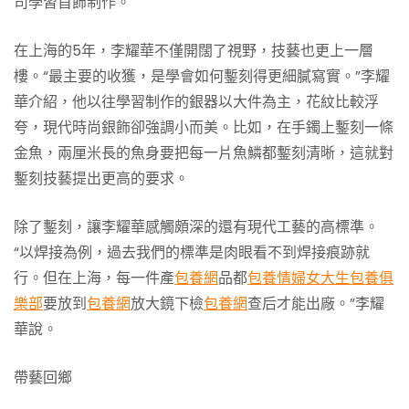
司學習首飾制作。
在上海的5年，李耀華不僅開闊了視野，技藝也更上一層
樓。“最主要的收獲，是學會如何鏨刻得更細膩寫實。”李耀
華介紹，他以往學習制作的銀器以大件為主，花紋比較浮
夸，現代時尚銀飾卻強調小而美。比如，在手鐲上鏨刻一條
金魚，兩厘米長的魚身要把每一片魚鱗都鏨刻清晰，這就對
鏨刻技藝提出更高的要求。
除了鏨刻，讓李耀華感觸頗深的還有現代工藝的高標準。
“以焊接為例，過去我們的標準是肉眼看不到焊接痕跡就
行。但在上海，每一件產
包養網
品都
包養情婦
女大生包養俱
樂部
要放到
包養網
放大鏡下檢
包養網
查后才能出廠。”李耀
華說。
帶藝回鄉