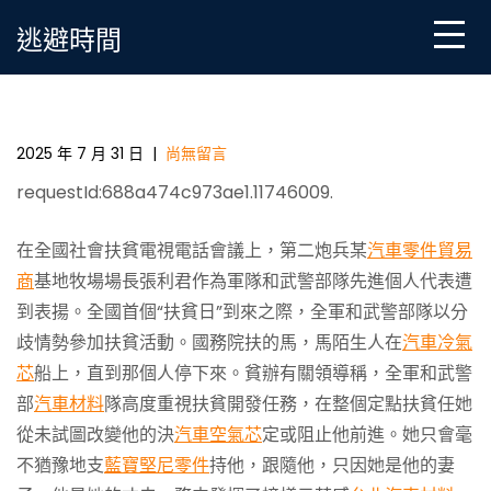
Skip
逃避時間
to
content
三軍和武警軍隊餐與加入首個“扶貧日”運動_中國成長
OSDER奧斯德零件報價門戶網－國度成長門戶
2025 年 7 月 31 日
|
尚無留言
requestId:688a474c973ae1.11746009.
在全國社會扶貧電視電話會議上，第二炮兵某
汽車零件貿易
商
基地牧場場長張利君作為軍隊和武警部隊先進個人代表遭
到表揚。全國首個“扶貧日”到來之際，全軍和武警部隊以分
歧情勢參加扶貧活動。國務院扶的馬，馬陌生人在
汽車冷氣
芯
船上，直到那個人停下來。貧辦有關領導稱，全軍和武警
部
汽車材料
隊高度重視扶貧開發任務，在整個定點扶貧任她
從未試圖改變他的決
汽車空氣芯
定或阻止他前進。她只會毫
不猶豫地支
藍寶堅尼零件
持他，跟隨他，只因她是他的妻