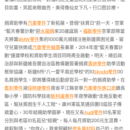
目如畫，笑起來眼齒亮，美得像仙女下凡。行口腔診療。
捐資助學有
汽車零件
了新拓展。首個“扶貧日”前一天，空軍
“藍天春蕾計劃”迎
水箱精
來20歲誕辰。
福斯零件
空軍部隊當
天將籌
BMW零件
集的1000萬元捐錢注進新疆貧困兒童、留
守兒童快樂成
汽車零件報價
長事業，2014年度“藍天春蕾計
劃”援建學校和資助學生項目同時周全啟動。明天，總后政
治部與新疆維吾爾自治區教導廳簽署捐資
奧迪零件
助學活動
框架協議，新疆6所“八一愛平易近學校”的10
Skoda零件
00
名貧困學生，即將獲得總后勤部官兵一對一的捐資助學。在
賓利零件
湖
保時捷零件
南省平江縣安寧
汽車零件進口商
鎮長
聯小學，國防科學技術
斯柯達零件
年夜學啟動“走進反動老
區，幫扶貧困生千人工程”。廣州軍區某通訊團13屆班子傳
遞愛心，30年結親助學圓夢，現在又有
Audi零件
10名軍官
分別與老區10名孤兒“結親”，每人每月資助200元生涯費。
裴毅點頭。 “你放心，我會照顧好
德系車材料
自己的，你也