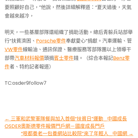
要照顧好自己，”他說，然後詳細解釋道：“夏天過後，天氣
會越來越冷，
明天，一些基層部隊還組織了捐助活動。總后青躲兵站部舉
行“扶貧濟困、
Porsche零件
奉獻愛心”捐獻。汽車運輸、管
VW零件
線輸油、通訊保證、醫療服務等部隊團以上領導干
部帶
汽車材料報價
頭捐
賓士零件
錢。（綜合本報記
Benz零
件
者、特約記者報道）
TC:osder9follow7
Post
←
三軍和武警軍隊餐與加入首個“扶貧日”運動_中國成長
OSDER奧斯德零件報價門戶網－國度成長門戶
navigation
“哏都養老一包養網站比較院”來了年輕人_中國網
→