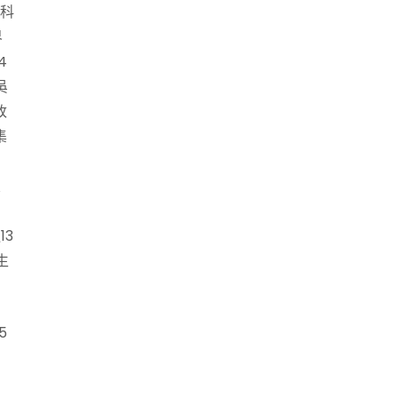
融科
界
4
吳
改
集
置
13
生
5
層