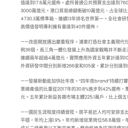
值達到17.8萬元擺佈。處所普通公共預算支出達到7608
3000萬億元。港口貿易總額衝破10萬億元、占全球
4730.3萬標準箱、連續13年排名世界第一。全社會
高價值發明專利擁有量達到40件擺佈。
——改造開放邁出嚴重程序。浦東打造社會主義現代
例36個，長三角一體化發展上升為國家戰略并不斷
連續兩年超過4萬億元，實際應用外資五年累計達到10
外資研發中間分別新增266家和105家，累計分別達到8
——發展新動能加快壯年夜。“四年夜brand”持續
業總產值的比重從2017年的30.8%進步到42%擺
元。五年累計新設各類市場主體225.1萬戶，比上個五年
——國民生涯程度持續晉陞。居平易近人均可安排支出從
平穩，年均上漲1.9%。年均新增就業崗位58.8萬個，