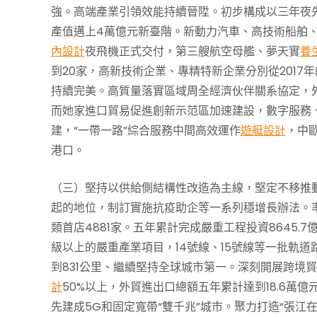
強。高端產業引領效能持續晉陞。初步構成以三年夜
產值邁上4萬億元新臺階。新動力汽車、高技術船舶、
內設計
夜飛機正式交付，第三艘航空母艦、夢天實
養
到20家，高新技術企業、專精特新企業分別從2017年的
持續完美。高質量落實區域周全經濟伙伴關系協定，
而她家進口貿易促進創新示范區加速建設，數字服務
建，“一帶一路”綜合服務中間高效運作
遊艇設計
，中
港口。
（三）堅持以供給側結構性改造為主線，堅定不移推
起的地位，制訂實施抗疫助企等一系列穩增長辦法。率
類首店4881家。五年累計完成嚴重工程投資8645.7億
級以上的嚴重產業項目，14號線、15號線等一批軌道
到831公里、繼續堅持全球城市第一。深刻開展跨境
計
50%以上，外貿進出口總額五年累計達到18.6萬億
先建成5G和固定寬帶“雙千兆”城市。聚力打造“張江