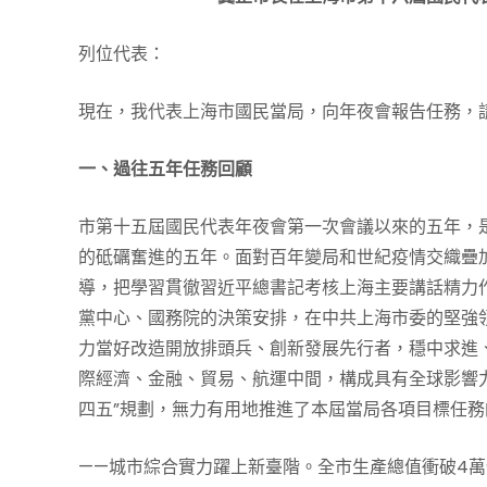
列位代表：
現在，我代表上海市國民當局，向年夜會報告任務，
一、過往五年任務回顧
市第十五屆國民代表年夜會第一次會議以來的五年，
的砥礪奮進的五年。面對百年變局和世紀疫情交織疊
導，把學習貫徹習近平總書記考核上海主要講話精力
黨中心、國務院的決策安排，在中共上海市委的堅強
力當好改造開放排頭兵、創新發展先行者，穩中求進
際經濟、金融、貿易、航運中間，構成具有全球影響力
四五”規劃，無力有用地推進了本屆當局各項目標任務
——城市綜合實力躍上新臺階。全市生產總值衝破4萬