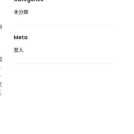
未分類
海
Meta
登入
山
穩
、
、
式
低