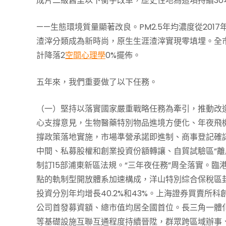
成片二級舊里以下衡宇改革，歷史性地為這項持續3
——生態環境質量顯著改良。PM2.5年均濃度從201
渣滓分類成為新時尚，原生生涯渣滓實現零填埋。全市公
計降落2
空間心理學
0%擺佈。
五年來，我們重要做了以下任務。
（一）堅持以落實國家嚴重戰略任務為牽引，推動改造
心支撐意見，生物醫藥特別物品進境方便化、年夜飛機
撐政策落地實施，市場準營承諾即進制、商事登記確
中間、私募股權和創業投資份額轉讓、自貿試驗區“離
制訂15部浦東新區法規。“三年夜任務”周全落實。臨
點的軌制型開放體系加速構成，洋山特別綜合保稅區
投資分別年均增長40.2%和43%。上海證券買賣
公司首發募資額、總市值均居全國首位。長三角一體
等基礎設施互聯互通程度持續晉陞，群眾跨區域辦事、