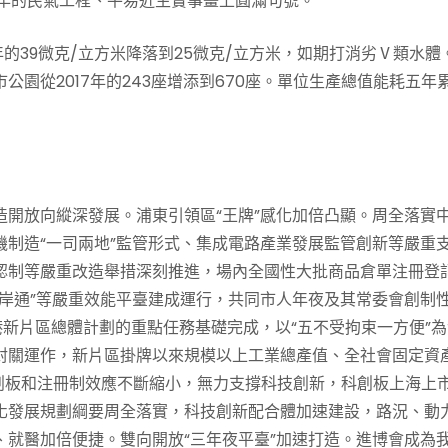
0年的民氣工程、平易近生實事畫上圓滿句號。
7年的39微克/立方米降落到25微克/立方米，如期打消劣Ⅴ類水體
園從2017年的243座增添到670座。單位生產總值能耗五年
開放向縱深發展。浦東引領區“王牌”感化加倍凸顯。周全落實
制造“一司兩地”監管形式、集成電路產業發展監管創新等嚴重
認制等嚴重改造舉措深刻推進，場內全國性大批商品倉單注冊登
岸通”等嚴重效能平臺建成運行，共同市人年夜及其常委會創制
港新片區總體計劃的重點任務基礎完成，以“五不受拘束一方便”
封關運作，新片區掛牌以來規模以上工業總產值、全社會固定資
所科創板和注冊制效應不斷縮小，無力支撐科技創新，科創板上海上
化發展規劃綱要周全落實，科技創新配合體加速建設，路況、動
就醫加倍便捷。雙向開放“三年夜平臺”加速打造。進博會成為