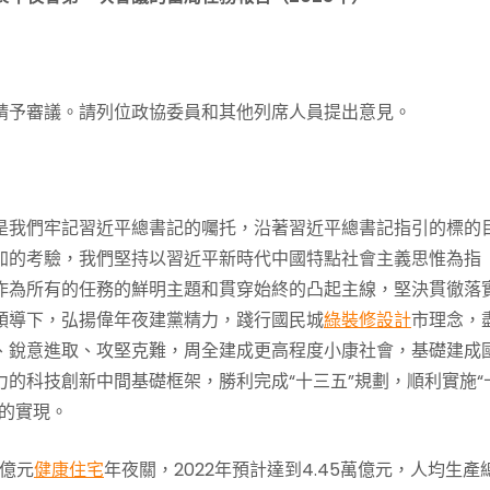
請予審議。請列位政協委員和其他列席人員提出意見。
是我們牢記習近平總書記的囑托，沿著習近平總書記指引的標的
加的考驗，我們堅持以習近平新時代中國特點社會主義思惟為指
作為所有的任務的鮮明主題和貫穿始終的凸起主線，堅決貫徹落
領導下，弘揚偉年夜建黨精力，踐行國民城
綠裝修設計
市理念，
、銳意進取、攻堅克難，周全建成更高程度小康社會，基礎建成
的科技創新中間基礎框架，勝利完成“十三五”規劃，順利實施“
的實現。
億元
健康住宅
年夜關，2022年預計達到4.45萬億元，人均生產