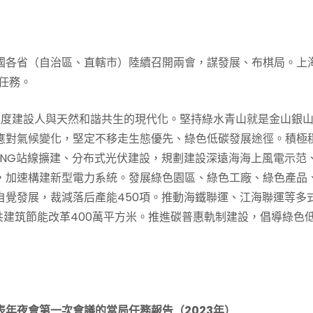
，全國各省（自治區、直轄市）陸續召開兩會，謀發展、布棋局。上
任務。
程度建設人與天然和諧共生的現代化。堅持綠水青山就是金山銀
應對氣候變化，堅定不移走生態優先、綠色低碳發展途徑。積極
LNG站線擴建、分布式光伏建設，規劃建設深遠海海上風電示范
，加速構建新型電力系統。發展綠色園區、綠色工廠、綠色產品
自覺發展，裁減落后產能450項。推動海鐵聯運、江海聯運等多
共建筑節能改革400萬平方米。推進碳普惠軌制建設，倡導綠色
年夜會第一次會議的當局任務報告（2023年）