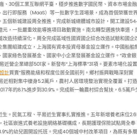
廠、30個工業互聯網平臺，穩步推進數字國民幣、資本市場金
出行即服務（MaaS）等一批數字生涯場景，成為首個榮獲世
。五個新城建設周全推進，完成新城總體城市設計，開工建設54
.6億元，一批嚴重效能導進項目啟動實施。南北轉型邁進快車道，
域改造持續深化。周全完成區域性國資國企綜合改造試驗和國企
企集團組建成立，上海國有資本投資母基金設立運作。中國船舶
、國家綠色發展基金、國家中小企業發展基金設立運作。“政會銀
易近營企業總部501家。新發布“上海標準”31項。要素市場化設
設計
買賣”服務能級和程度位居全國前列。鄉村振興戰略深刻實
近相對集中棲身5.2萬戶，農村人居環境整治實現全覆蓋。打造
年的8.1%進步到30.9%。完成新一輪農村綜合幫扶，6.5萬戶
生。民氣工程、平易近生實事扎實推進。五年新增養老床位2.6
6個，社區嵌進式養老設施網絡基礎構成，長期護理保險試點周全奉
58.9%的幼兒園開設托班。完成40個城中村改革項目，為既有多