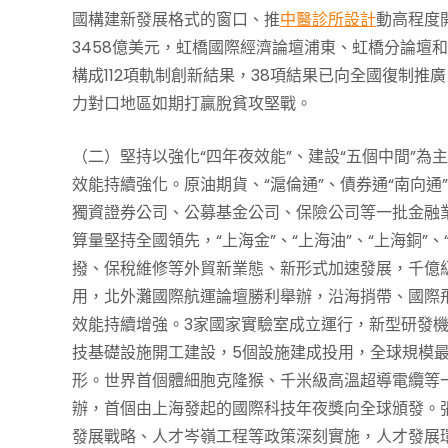
國構建新發展格式的窗口、推
中醫診所設計
動高程度
3458億美元，虹橋國際經濟論壇浦東、虹橋分論壇
構成112項軌制創新結果，38項結果已向全國復制
力對口地區如期打贏脫貧攻堅戰。
（二）堅持以強化“四年夜效能”、建設“五個中間”
效能持續強化。原油期貨、“滬倫通”、債券通“南向
獨資證券公司、公募基金公司、保險公司等一批金融業
算量堅持全國領先，“上海金”、“上海油”、“上海銅
撥、保稅維修等外貿新業態、新形式加速發展，千億
用，北外灘國際航運論壇勝利舉辦，沿海捎帶、國際
效能持續增強。3家國家實驗室成立運行，新型研發機
技基礎設施開工建設，5個設施建成投用，全球規模
形。世界首個體細胞克隆猴、千米級高溫超導電纜等
辦，首個由上海發起的國際科技年夜獎向全球頒發。
發展戰略、人才岑嶺工程等政策深刻實施，人才發展