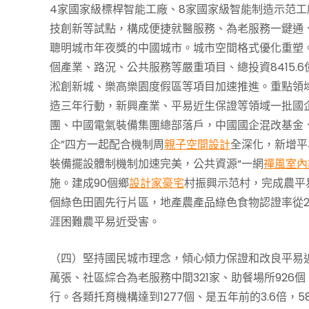
4家國家級標桿智能工廠、8家國家級智能制造示范工
技創新等試點，構成便捷就醫服務、為老服務一鍵通、
聰明城市年夜獎的中國城市。城市空間格式優化重塑
個產業、路況、公共服務等嚴重項目、總投資8415
淞創新城、樂高樂園度假區等項目加速推進。重點領
造三年行動，新興產業、平易近生保證等領域一批國
團、中國電氣裝備集團總部落戶，中國國企混改基金
企”四方一起配合機制周
親子空間設計
全深化，新增平
裝備擺設體制機制加速完美，公共資源“一網
禪風室內
施。建成90個鄉
設計家豪宅
村振興示范村，完成農平易
個綠色田園先行片區，地產農產品綠色食物認證率從2017
涯困難農平易近受害。
（四）堅持國民城市理念，傾心傾力保證和改良平易近
萬張、社區綜合為老服務中間321家、助餐場所92
行。各類托育機構達到1277個、是五年前的3.6倍，