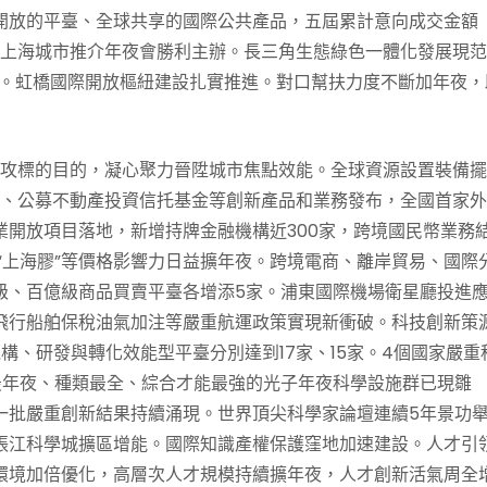
開放的平臺、全球共享的國際公共產品，五屆累計意向成交金額
和上海城市推介年夜會勝利主辦。長三角生態綠色一體化發展現
推廣。虹橋國際開放樞紐建設扎實推進。對口幫扶力度不斷加年夜，
為主攻標的目的，凝心聚力晉陞城市焦點效能。全球資源設置裝備
通”、公募不動產投資信托基金等創新產品和業務發布，全國首家
開放項目落地，新增持牌金融機構近300家，跨境國民幣業務
”、“上海膠”等價格影響力日益擴年夜。跨境電商、離岸貿易、國際
級、百億級商品買賣平臺各增添5家。浦東國際機場衛星廳投進
飛行船舶保稅油氣加注等嚴重航運政策實現新衝破。科技創新策
構、研發與轉化效能型平臺分別達到17家、15家。4個國家嚴重
最年夜、種類最全、綜合才能最強的光子年夜科學設施群已現雛
一批嚴重創新結果持續涌現。世界頂尖科學家論壇連續5年景功
張江科學城擴區增能。國際知識產權保護窪地加速建設。人才引
環境加倍優化，高層次人才規模持續擴年夜，人才創新活氣周全