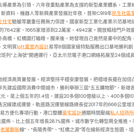
先導產業為引領、六年夜重點產業為支撐的新型產業體系，工業
新資料、機器人等新興產業發展壯年夜，首架C919年
民生社區
生住宅
驗艙等嚴重任務無力保證。國家新型工業化產業示范基地
7642家、1665家增添到2.2萬家、4942家。開放樞紐門戶效
外高橋、虹橋國打瞌睡。醒來後，她發現自己竟然是書中的配角
、文明貿
loft風室內設計
易等8個國家級特點服務出口基地勝利創
歐班列“上海號”開通運行，亞太示范電子港口網絡拓展至24個成
動經濟高質量發展。經濟堅持平穩安康發展。把穩增長擺在加倍
先建設國際消費中間城市，勝利舉辦三屆“五五購物節”，新增
元，是上個五年的1.4倍，建設20多個100億級以上、400多個1
路況線建成運營，軌道路況運營線路總長從2017年的666公里增
貿易方便化專項行動，港口整體
豪宅設計
通關時間壓縮
私人招待所
元擺佈、比上個五年增長28.1%擺佈。城市數字化轉型周全推進。
在
老屋翻新
線”、“長陽秀帶”、“虹橋之源”等在線新經濟生態園，