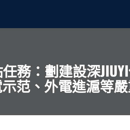
點任務：劃建設深JIU
電示范、外電進滬等嚴