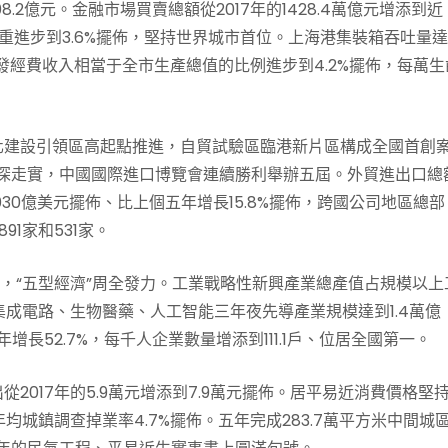
.2億元。金融市場買賣總額從2017年的1428.4萬億元增添到近
比重進步到3.6%擺佈，堅持世界城市首位。上海港集裝箱吞吐量
研發經費收入相當于全市生產總值的比例進步到4.2%擺佈，每萬生
化建設引領區高起點推進，自貿試驗區臨港新片區構成全國首創
走深走實，中國國際進口博覽會連續勝利舉辦五屆。外貿進出口總
30億美元擺佈、比上個五年增長15.8%擺佈，跨國公司地區總部
91家和531家。
打響，“五型經濟”周全發力。工業戰略性新興產業總產值占規模以上
佈，集成電路、生物醫藥、人工智能三年夜先導產業規模達到1.4萬億
增長52.7%，每千人企業數量增添到111.1戶、位居全國第一。
2017年的5.9萬元增添到7.9萬元擺佈。居平易近消費價格堅
年均城鎮調查掉業率4.7%擺佈。五年完成283.7萬平方米中間城