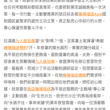
誠“炎”值，既要在學深悟透黨的創新理論中堅定人生航向，
在任何考驗眼前都挺直脊梁，也要把對黨忠誠融進每一次決
策、每一次行動，主動響應黨的號召前去祖
機場接送App
國
和國民最需求的處所立功立業，真正點亮心中前行的火把，
專心揮灑芳華奮斗汗水。
拉滿擔
九人座包車
當“炎”對嗎？”值，足蒸暑土氣揮灑“奉獻
機場接送預約
”汗。年夜暑的陽光越烈，果實的糖分越足、
為平易近的熱情也更飽滿。面對盛暑的高溫、炎熱，個別干
部會產生畏難情緒
九人座包車
，會選擇待在辦公室里吹空
調、看報表，而減少了外出活動和調研設定。但現實就是，
群眾的需求從不分晴雨暑冷，在他
機場接送價格
們需求時、
呼喚時，我們就要第一時間出現在他們身邊。燃旺初心熔
爐，就是要在
飯店機場接送
為平易近服務的“主戰場”專心深
耕、主動挑擔，向“生也沙丘，逝世也沙丘”的焦裕祿看齊，
向“水過不往，拿命來鋪”的黃年夜發靠攏，向每一位頂著驕
陽、踏著暑氣而奔走不息的擔當者學習。廣年夜青年干部當