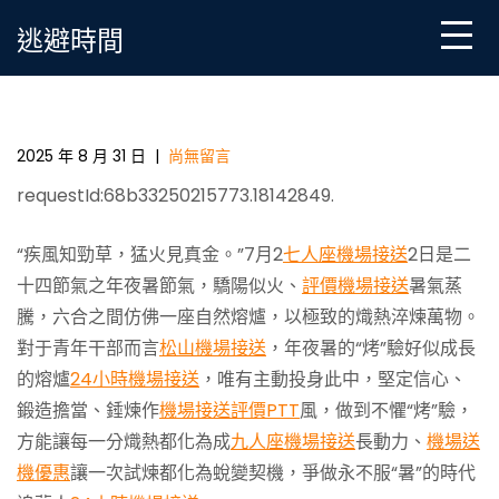
Skip
逃避時間
to
content
不懼“烤”驗 爭做永不服“暑”玩翻天台中機場接送的時
代追夢人
2025 年 8 月 31 日
|
尚無留言
requestId:68b33250215773.18142849.
“疾風知勁草，猛火見真金。”7月2
七人座機場接送
2日是二
十四節氣之年夜暑節氣，驕陽似火、
評價機場接送
暑氣蒸
騰，六合之間仿佛一座自然熔爐，以極致的熾熱淬煉萬物。
對于青年干部而言
松山機場接送
，年夜暑的“烤”驗好似成長
的熔爐
24小時機場接送
，唯有主動投身此中，堅定信心、
鍛造擔當、錘煉作
機場接送評價PTT
風，做到不懼“烤”驗，
方能讓每一分熾熱都化為成
九人座機場接送
長動力、
機場送
機優惠
讓一次試煉都化為蛻變契機，爭做永不服“暑”的時代