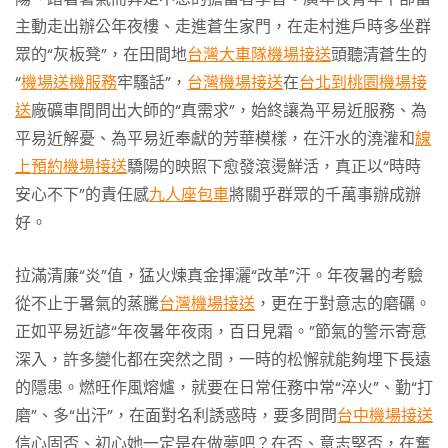
主動走出辦公年夜樓、走進蒼生家門，在走村進戶時多坐群
眾的“灰板凳”，在田間地
台灣大車隊機場接送
頭聽清蒼生的
“
機場送機服務
牢騷話”，
台灣機場接送
在
台北到桃園機場接
送
廠礦車間問出大師的“真需求”，始終讓為平易近服務、為
平易近解憂、為平易近奉獻的芳華模樣，在汗水的澆灌和
線
上預約機場接送
驕陽的映照下愈發滾燙鮮活，真正以“時時
安心不下”的責任感
九人座包車
將關乎群眾的千萬事辦成辦
好。
拉滿清廉“炎”值，猛火煉真金揮灑“改革”汗。年夜暑的考驗
從不止于暑氣的蒸騰
台灣機場接送
，更在于對意志的磨礪。
正如平易近諺“年夜暑年夜雨，百日見霜。”節氣的警示寄意
深入，許多變化都在突然之間，一時的松懈就能夠埋下長遠
的隱患。燃旺作風熔爐，就要在日常任務中常“淬火”、勤“打
磨”、多“出汗”，在面對名利誘惑時，要多問問
台中機場接送
信心固否、初心她一定是在做夢吧？在否、意志堅否，在奮