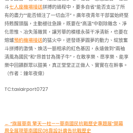
斗
七人座機場接送
拼搏的過程中，要多自省“能否支出了所
有的盡力”“能否傾注了一切血汗”。廣年夜青年干部當始終堅
持甦醒頭腦，主動褪往急躁，既要在“高溫”中剔除雜念、凈
化思惟、冶失落雜質，讓芳華的模樣永葆干凈清新，也要在
熔爐
預約機場接送
的猛火中，迸發逐夢圓夢的動力、綻放奮
斗拼搏的激情、煥活一脈相承的紅色基因，永遠做到“兩袖
清風為國民”和“昂首甘為孺子牛”，在敢享樂、愿享樂、能享
樂中回饋群眾以甜美，真正堂堂正正做人、實實在在幹事。
（作者：鐘年夜偉）
TC:taxiairport0727
Post
←
“旗展華南 擎天一柱——華南國民抗戰歷史專題展”開幕
周全展現華南國民08靠設計廣告抗戰歷史