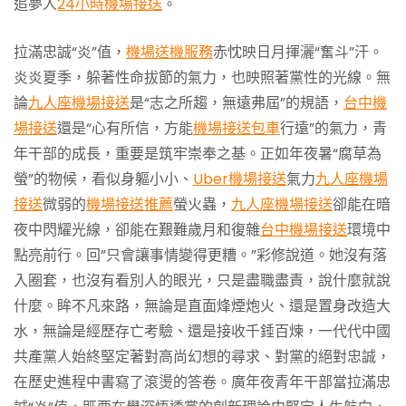
追夢人
24小時機場接送
。
拉滿忠誠“炎”值，
機場送機服務
赤忱映日月揮灑“奮斗”汗。
炎炎夏季，躲著性命拔節的氣力，也映照著黨性的光線。無
論
九人座機場接送
是“志之所趨，無遠弗屆”的規語，
台中機
場接送
還是“心有所信，方能
機場接送包車
行遠”的氣力，青
年干部的成長，重要是筑牢崇奉之基。正如年夜暑“腐草為
螢”的物候，看似身軀小小、
Uber機場接送
氣力
九人座機場
接送
微弱的
機場接送推薦
螢火蟲，
九人座機場接送
卻能在暗
夜中閃耀光線，卻能在艱難歲月和復雜
台中機場接送
環境中
點亮前行。回”只會讓事情變得更糟。”彩修說道。她沒有落
入圈套，也沒有看別人的眼光，只是盡職盡責，說什麼就說
什麼。眸不凡來路，無論是直面烽煙炮火、還是置身改造大
水，無論是經歷存亡考驗、還是接收千錘百煉，一代代中國
共產黨人始終堅定著對高尚幻想的尋求、對黨的絕對忠誠，
在歷史進程中書寫了滾燙的答卷。廣年夜青年干部當拉滿忠