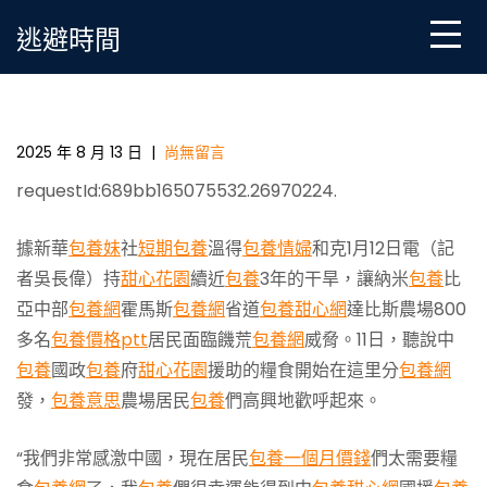
Skip
逃避時間
to
content
中國援一包養網站助納米比亞糧食開始分發_中國扶貧
在線_國家扶貧門戶
2025 年 8 月 13 日
|
尚無留言
requestId:689bb165075532.26970224.
據新華
包養妹
社
短期包養
溫得
包養情婦
和克1月12日電（記
者吳長偉）持
甜心花園
續近
包養
3年的干旱，讓納米
包養
比
亞中部
包養網
霍馬斯
包養網
省道
包養甜心網
達比斯農場800
多名
包養價格ptt
居民面臨饑荒
包養網
威脅。11日，聽說中
包養
國政
包養
府
甜心花園
援助的糧食開始在這里分
包養網
發，
包養意思
農場居民
包養
們高興地歡呼起來。
“我們非常感激中國，現在居民
包養一個月價錢
們太需要糧