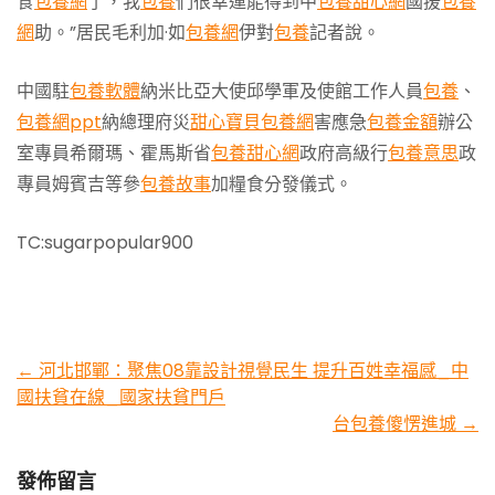
食
包養網
了，我
包養
們很幸運能得到中
包養甜心網
國援
包養
網
助。”居民毛利加·如
包養網
伊對
包養
記者說。
中國駐
包養軟體
納米比亞大使邱學軍及使館工作人員
包養
、
包養網ppt
納總理府災
甜心寶貝包養網
害應急
包養金額
辦公
室專員希爾瑪、霍馬斯省
包養甜心網
政府高級行
包養意思
政
專員姆賓吉等參
包養故事
加糧食分發儀式。
TC:sugarpopular900
Post
←
河北邯鄲：聚焦08靠設計視覺民生 提升百姓幸福感_中
國扶貧在線_國家扶貧門戶
navigation
台包養傻愣進城
→
發佈留言