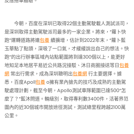
反應搭車體驗。
今朝，百度在深圳已取得22個主動駕駛載人測試派司，
是深圳取得主動駕駛派司最多的一家企業。將來，“蘿卜快
跑”運轉道路將連
包養
續擴增，估計到2022年末，“蘿卜藍
玉華點了點頭，深吸了一口氣，才緩緩說出自己的想法。快
跑”的出行辦事區域內站點範圍將到達300個以上，能更好
地知足本地居平易近公共路況接駁、沐日商圈接送等日
包養
網
常出行需求，成為深圳聰明出
包養網
行主要選擇。據
悉，百度Apoll
包養
o擁有業內搶先的技巧及成熟的主動駕
駛處理計劃，截至今朝，Apollo測試車隊範圍已達500“怎
麼了？”藍沐問道。輛級別，取得專利數3400件，活著界范
圍內的近30個城市開放途徑測試，測試總里程跨越2100萬
公里。