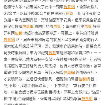
像頭和1組超聲波雷達，用于辨別途徑下行駛的車輛、妨礙
物和行人等。記者試乘了此中一輛車
包養網
，全部旅程共
6.3公里，以每小時30公里的速率前行
包養
，用時年夜約12
分鐘。車內空間寬闊，駕駛位配有平安員，但平安員全部旅
程沒有扶握
包養網
標的目的盤
包養
；車內前后排
包養
分辨
配有兩
包養
塊超年夜高清顯示屏，屏幕上，車輛的行駛道
包養網
路、周邊車輛和周遭的狀況，以及途徑兩旁的行人
樹木城市靜態及時浮現，當非靈活車穿過馬路時，屏幕會呈
現及時襯著圖；車內還配有
包養
智能播報和語音提示，一上
車，便會提示乘客系好平安帶。在體驗中經過歷程，記者搭
乘搭座的車正好碰到後方斑馬線一位行人想疾速沖過，該車
當即作出反映緊迫剎車，等行人完整
包養網
經由過程后，
才安穩開啟，之后很快便聽到一個難聽的聲響
包養網
說：
“對不起，我適才剎車過猛了，下次留意。”當行駛至目標
地，車輛會語音提示已達到目標地，屏幕上會顯示出 “滿足”
和“不滿足”兩個選項，乘客可以經由過程點擊屏
包養網
幕，