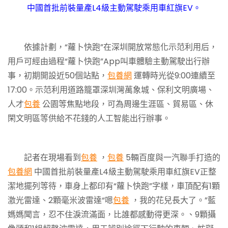
中國首批前裝量產L4級主動駕駛乘用車紅旗EV。
依據計劃，“蘿卜快跑”在深圳開放常態化示范利用后，
用戶可經由過程“蘿卜快跑”App叫車體驗主動駕駛出行辦
事，初期開設近50個站點，
包養網
運轉時光從9:00連續至
17:00。示范利用道路籠罩深圳灣萬象城、保利文明廣場、
人才
包養
公園等焦點地段，可為周邊生涯區、貿易區、休
閑文明區等供給不花錢的人工智能出行辦事。
記者在現場看到
包養
，
包養
5輛百度與一汽聯手打造的
包養網
中國首批前裝量產L4級主動駕駛乘用車紅旗EV正整
潔地擺列等待，車身上都印有“蘿卜快跑”字樣，車頂配有1顆
激光雷達、2顆毫米波雷達“嗯
包養
，我的花兒長大了。”藍
媽媽聞言，忍不住淚流滿面，比誰都感動得更深。、9顆攝