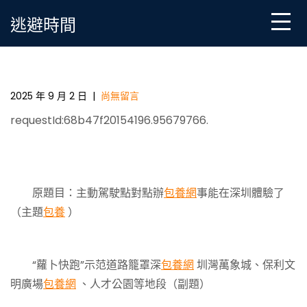
Skip
逃避時間
to
content
主動駕駛點對點辦事能在深圳體甜心寶貝台包養網驗
了
2025 年 9 月 2 日
|
尚無留言
requestId:68b47f20154196.95679766.
原題目：主動駕駛點對點辦
包養網
事能在深圳體驗了
（主題
包養
）
“蘿卜快跑”示范道路籠罩深
包養網
圳灣萬象城、保利文
明廣場
包養網
、人才公園等地段（副題）