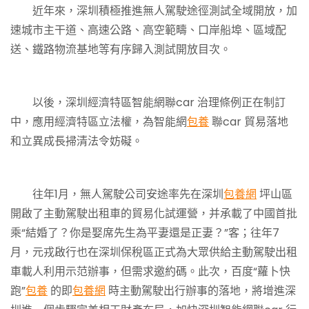
近年來，深圳積極推進無人駕駛途徑測試全域開放，加
速城市主干道、高速公路、高空範疇、口岸船埠、區域配
送、鐵路物流基地等有序歸入測試開放目次。
以後，深圳經濟特區智能網聯car 治理條例正在制訂
中，應用經濟特區立法權，為智能網
包養
聯car 貿易落地
和立異成長掃清法令妨礙。
往年1月，無人駕駛公司安途率先在深圳
包養網
坪山區
開啟了主動駕駛出租車的貿易化試運營，并承載了中國首批
乘“結婚了？你是娶席先生為平妻還是正妻？”客；往年7
月，元戎啟行也在深圳保稅區正式為大眾供給主動駕駛出租
車載人利用示范辦事，但需求邀約碼。此次，百度“蘿卜快
跑”
包養
的即
包養網
時主動駕駛出行辦事的落地，將增進深