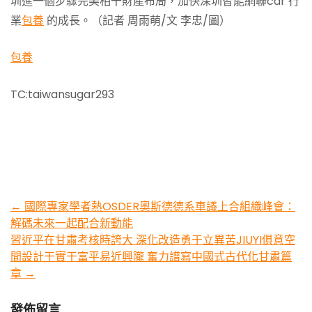
圳進一個步驟完美相干財產布局，加快深圳智能網聯car 行
業
包養
的成長。（記者 周雨萌/文 李忠/圖）
包養
TC:taiwansugar293
Post
←
國際專家學者熱OSDER奧斯德德系車議上合組織峰會：
解碼未來一起配合新動能
navigation
習近平在甘肅考核時誇大 深化改造勇于立異苦JIUYI俱意空
間設計干實干富平易近興隴 奮力譜寫中國式古代化甘肅篇
章
→
發佈留言