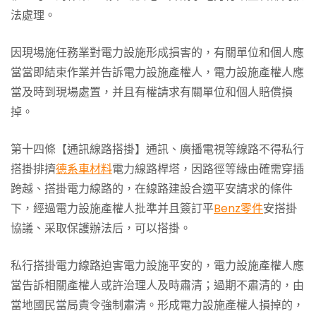
法處理。
因現場施任務業對電力設施形成損害的，有關單位和個人應
當當即結束作業并告訴電力設施產權人，電力設施產權人應
當及時到現場處置，并且有權請求有關單位和個人賠償損
掉。
第十四條【通訊線路搭掛】通訊、廣播電視等線路不得私行
搭掛排擠
德系車材料
電力線路桿塔，因路徑等緣由確需穿插
跨越、搭掛電力線路的，在線路建設合適平安請求的條件
下，經過電力設施產權人批準并且簽訂平
Benz零件
安搭掛
協議、采取保護辦法后，可以搭掛。
私行搭掛電力線路迫害電力設施平安的，電力設施產權人應
當告訴相關產權人或許治理人及時肅清；過期不肅清的，由
當地國民當局責令強制肅清。形成電力設施產權人損掉的，