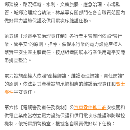
鄉建設、路況運輸、水利、文廣旅體、應急治理、市場監
管、城鄉治理綜合執法、林業等有關部門在各自職責范圍內
做好電力設施保護及供用電次序維護任務。
第五條【涉電平安治理責任制】各行業主管部門依照“管行
業、管平安”的原則，指導、催促本行業的電力設施產權人
落實平安生產主體責任，按期組織開展本行業供用電平安隱
患排查整治。
電力設施產權人依照“產權歸誰、維護治理歸誰、責任歸誰”
的原則，依法對其產權設施承擔相應的維護治理責任和
賓士
零件
平安責任。
第六條【電網警務室任務機制】公
汽車零件進口商
安機關和
供電企業應當樹立電力設施保護和供用電次序維護聯防聯控
機制，依托電網警務室，根據各自職責做好以下任務：