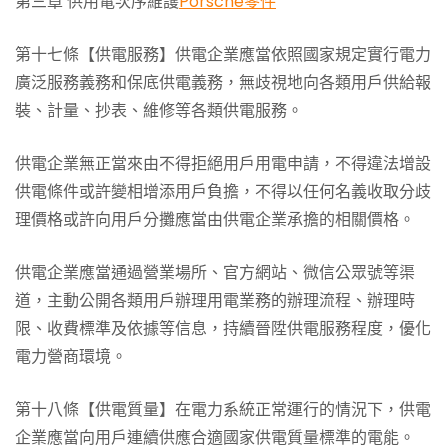
第三章 供用電次序維護
Porsche零件
第十七條【供電服務】供電企業應當依照國家規定實行電力
廣泛服務義務和保底供電義務，無歧視地向各類用戶供給報
裝、計量、抄表、維修等各類供電服務。
供電企業無正當來由不得拒絕用戶用電申請，不得違法增設
供電條件或許變相增添用戶負擔，不得以任何名義收取分歧
理價格或許向用戶分攤應當由供電企業承擔的相關價格。
供電企業應當通過營業場所、官方網站、微信公眾號等渠
道，主動公開各類用戶辦理用電業務的辦理流程、辦理時
限、收費標準及依據等信息，持續晉陞供電服務程度，優化
電力營商環境。
第十八條【供電質量】在電力系統正常運行的情況下，供電
企業應當向用戶連續供應合適國家供電質量標準的電能。