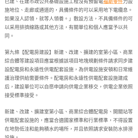
已建、在建市政公共基礎設施工程沒有預留電
福斯零件
力設
施地位、走廊或通道的，具備條件的可以采用地下電纜息。
如果沒人認領，就等人領養。」敷設方法，不具備條件的可
以采用排擠線路或其他方法，有關單位和個人應當予以共
同。
第九條【配電房建設】新建、改建、擴建的室第小區、商業
綜合體等建設項目應當根據該項目地塊規劃條件請求同步建
設配電房和永遠性供電配套設施，為供電設施安頓和日常維
護治理供給需要條件。配電房和永遠性供電配套設施建成
后，建設單位可以自愿申請向供電企業移交，供電企業依照
接受標準接受。
新建、改建、擴建室第小區、商業綜合體配電房、開關站等
供電配套設施的，應當合適國家標準和行業標準，不得設置
在地勢低洼和能夠積水的場所，并且依照請求安裝防水排澇
設施。