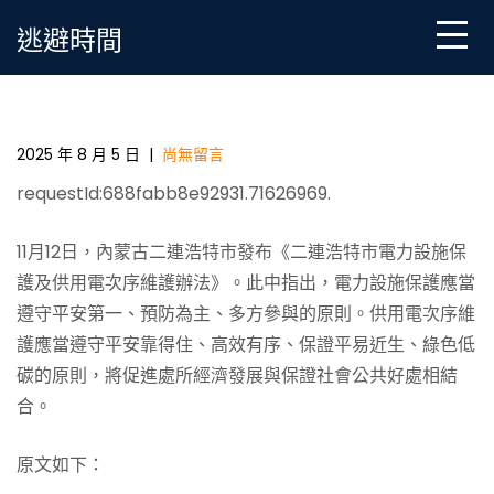
Skip
逃避時間
to
content
內蒙古二連浩特市發布《電力設施保護及供用電OSDER
奧斯德台北汽車次序維護辦法》
2025 年 8 月 5 日
|
尚無留言
requestId:688fabb8e92931.71626969.
11月12日，內蒙古二連浩特市發布《二連浩特市電力設施保
護及供用電次序維護辦法》。此中指出，電力設施保護應當
遵守平安第一、預防為主、多方參與的原則。供用電次序維
護應當遵守平安靠得住、高效有序、保證平易近生、綠色低
碳的原則，將促進處所經濟發展與保證社會公共好處相結
合。
原文如下：