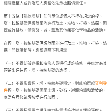
相關產權人或許治理人應當依法承擔賠償責任。
第十五條【亂挖塔基】任何單位或個人不得在規定的桿、
塔、拉線基礎保護范圍內進行取土、堆物、打樁、鉆探、開
挖或許排放、傾倒酸、堿、鹽及其他無害化學物品的活動。
在桿、塔、拉線基礎保護范圍外進行取土、堆物、打樁、鉆
探、開挖活動時，應當遵照下列規定：
（一）不得妨礙巡視和檢修人員通行或許檢修，并應當為其
預留出通往桿、塔、拉線基礎的途徑；
（二）不得影響桿、塔、拉線基礎穩定，對能夠惹起
賓利零
件
桿、塔、拉線基礎周圍土壤、砂石、巖體垮塌和滑坡的，
應當負責修筑護坡堤進行加固；
（三）不得損壞電力設施接地裝置或許改變其埋設深度。