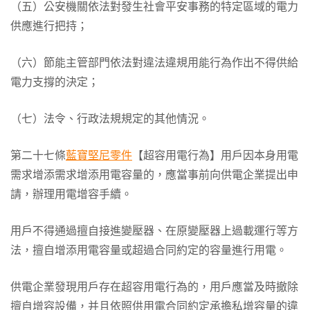
（五）公安機關依法對發生社會平安事務的特定區域的電力
供應進行把持；
（六）節能主管部門依法對違法違規用能行為作出不得供給
電力支撐的決定；
（七）法令、行政法規規定的其他情況。
第二十七條
藍寶堅尼零件
【超容用電行為】用戶因本身用電
需求增添需求增添用電容量的，應當事前向供電企業提出申
請，辦理用電增容手續。
用戶不得通過擅自接進變壓器、在原變壓器上過載運行等方
法，擅自增添用電容量或超過合同約定的容量進行用電。
供電企業發現用戶存在超容用電行為的，用戶應當及時撤除
擅自增容設備，并且依照供用電合同約定承擔私增容量的違