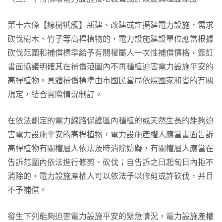
第十六條【線樹牴觸】新建、改建或許擴建電力設施，需求
砍伐樹木、竹子等高桿植物的，電力設施建設單位應當根據
砍伐范圍和補償標準給予有關權屬人一次性補償價格，簽訂
書面協議明確其在補償范圍內不再種植迫害電力設施平安的
高桿植物。具體補償標準由市國民當局依照國家和省的有關
規定，結合實際情況制訂。
在依法劃定的電力線路保護區內種植的或天然生長的能夠迫
害電力設施平安的高桿植物，電力設施產權人應當書面告訴
高桿植物有關權屬人依法及時消除妨礙，有關權屬人應當在
告訴范圍內依法進行修剪、砍伐；自告訴之日起旬日內拒不
消除的，電力設施產權人可以依法予以修剪或許砍伐，并且
不予補償。
發生下列能夠迫害電力設施平安的緊急情況，電力設施產權