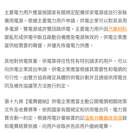
主要電力用戶應當按國家有關規定配備保安電源或自行安裝
備用電源。根據主要電力用戶申請，供電企業可以對其采用
多電源、雙電源或許雙回路供電。主要電力用戶因
汽車材料
變亂形成供電中斷且啟動自備應急電源無效的，供電企業應
當供給需要的聲援，并優先恢復電力供應。
其他對供電質量、供電靠得住性性有特別請求的用戶，可以
向供電企業提出申請，供電企業應當根據其需要性和電網的
可行性，由雙方協商確定具體的供電計劃并且通過供用電合
同及補充協議等方法進行約定。
第十九條【電費繳納】供電企業應當主動公開電價相關政策
文件及收費標準，依照國家有關規定和供用電合同、電力買
賣合劃一約定，根據用電計量裝置的記
油氣分離器改良版
錄
和電費結算依據，向用戶收取并告訴用戶繳納電費。