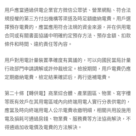
用戶應當通過供電企業官方微信公眾號、營業網點、符合法
規授權的第三方付出機構等渠道及時足額繳納電費。用戶選
擇預存電費的，應當應用符合法規的資金來源，并在供用電
合同或有關書面協議中明確約定預存方法、預存金額、扣款
條件和時間、違約責任等內容。
用戶對用電計量裝置準確度有異議的，可以向國民當局計量
行政部門申請調解或許仲裁檢定。檢按期間，用戶電費仍應
定期繳納電費，檢定結果確認后，再行退補電費。
第二十條【轉供電】商業綜合體、產業園區、物業、寫字樓
等既有效戶在其用電區域內向終端用電人實行分表供電的，
應當及時向終端用電人公示電費收繳明細，相關共用設施用
電及損耗可通過房錢、物業費、服務費等方法協商解決，不
得通過加收電價及電費的方法解決。