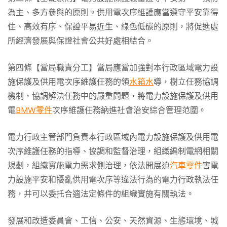
為主、多方參與的原則。供用電次序維護應當遵守平安靠得
住、高效有序、保證平易近生、綠色低碳的原則，將促進處
所經濟發展與保證社會公共好處相結合。
第四條【當局職責分工】當局應當加強對本行政區域電力設
施保護及供用電次序維護任務的領
水箱水
導，樹立任務協調
機制，協調解決任務中的嚴重問題，將電力設施保護及供用
電
BMW零件
次序維護任務納進社會治安綜合管理范圍。
電力行政主管部門負責本行政區域內電力設施保護及供用電
次序維護任務的指導、協調和監督治理，組織編制電網相關
規劃，組織實施電力需求側治理，依法開展迫
汽車零件
害電
力設施平安和擾亂供用電次序等違法行為的電力行政執法任
務，并可以委托合適法定條件的組織實施有關執法。
發展和改造委員會、工信、公安、天然資源、生態環境、城