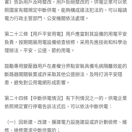
書》告訴用戶及時整改，用戶拒絕整改的，供電企業可以依
照國家有關規定中斷供電，能夠構成違法犯法的，可以報請
電力行政主管部門、公安機關依法處理。
第二十三條【用戶平安用電】用戶應當對其設備的用電平安
負責，按期開展用電設備檢查檢修，采用先進技術和科學治
理辦法，平安、公道、節約用電。
鼓勵專用變壓器用戶在產權分界點安裝具備毛病隔離效能的
斷路器開關裝置或許采取其他公道辦法，及時打消平安隱
患，避免對公用電網形成影響。
第二十四條【中斷供電情況】有下列情況之一的，供電企業
依照規定實行停電告訴法式后，可以依法中斷供電：
（一）因新建、改建、擴建電力設施建設或許計劃檢修、維
修、搶修需求中斷供電的；