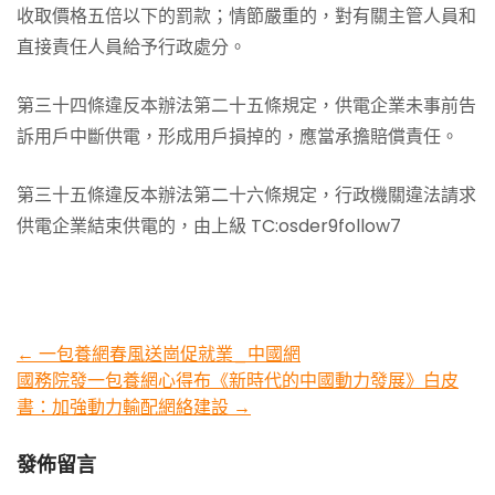
收取價格五倍以下的罰款；情節嚴重的，對有關主管人員和
直接責任人員給予行政處分。
第三十四條違反本辦法第二十五條規定，供電企業未事前告
訴用戶中斷供電，形成用戶損掉的，應當承擔賠償責任。
第三十五條違反本辦法第二十六條規定，行政機關違法請求
供電企業結束供電的，由上級 TC:osder9follow7
Post
←
一包養網春風送崗促就業_中國網
國務院發一包養網心得布《新時代的中國動力發展》白皮
navigation
書：加強動力輸配網絡建設
→
發佈留言