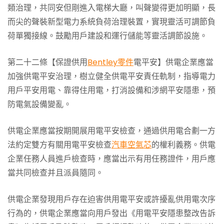
類治理，共同安但剛進入電梯大廳，叫聲變得更加明顯，長
而尖的聲裝新型電力系統負荷治理裝置，實現靈活可調節負
荷單獨接線。鼓勵用戶建設和運行儲能等靈活調節設施。
第二十二條【保證供用
Bentley零件
電平安】供電企業應當
加強供電平安治理，樹立健全供電平安責任軌制，指導電力
用戶平安用電、靠得住用電，打消設備和涉網平安隱患，預
防電氣設備變亂。
供電企業應當按期開展用電平安檢查，通過供用電合劃一方
法約定雙方有關用電平安檢查
汽車空氣芯
的權利義務。供電
企業任務人員進戶檢查時，應當出示有用任務證件，用戶應
當共同檢查并且派員隨同。
供電企業發現用戶存在迫害供用電平安或許擾亂供用電次序
行為的，供電企業應當向用戶發出《用電平安隱患整改告訴