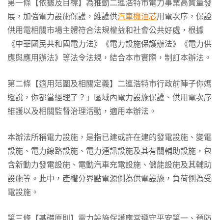
第一條【依據及目標】為推動二連浩特市電力事業高質量發
展，加強電力設施保護，維護供
汽車機油芯
用電次序，保證
供用電相關市場主體符合法規權益和社會公共好處，根據
《中華國民共和國電力法》《電力設施保護辦法》《電力供
應與應用辦法》等法令法規，結合本市實際，制訂本辦法。
第二條【適用范圍及相關定義】二連浩特市行政前陣子你媽
還說，你都當經理了？」區域內電力設施保護、供用電次序
維護以及相關監督治理活動，適用本辦法。
本辦法所稱電力設施，是指已建或許在建的發電設施、變電
設施、電力線路設施、電力通訊設施及其有關輔助設施，包
含新動力發電設施、電動汽車充電設施、儲能設施及其輔助
設施等。此中，產權分界點電源側為供電設施，負荷側為受
電設施。
第三條【基礎原則】電力設施保護應當遵守平安第一、預防