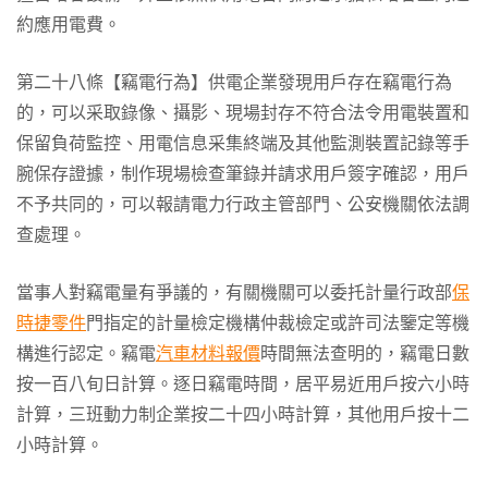
約應用電費。
第二十八條【竊電行為】供電企業發現用戶存在竊電行為
的，可以采取錄像、攝影、現場封存不符合法令用電裝置和
保留負荷監控、用電信息采集終端及其他監測裝置記錄等手
腕保存證據，制作現場檢查筆錄并請求用戶簽字確認，用戶
不予共同的，可以報請電力行政主管部門、公安機關依法調
查處理。
當事人對竊電量有爭議的，有關機關可以委托計量行政部
保
時捷零件
門指定的計量檢定機構仲裁檢定或許司法鑒定等機
構進行認定。竊電
汽車材料報價
時間無法查明的，竊電日數
按一百八旬日計算。逐日竊電時間，居平易近用戶按六小時
計算，三班動力制企業按二十四小時計算，其他用戶按十二
小時計算。