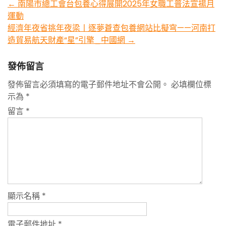
Post
←
南陽市總工會台包養心得展開2025年女職工普法宣揚月
運動
navigation
經濟年夜省挑年夜梁丨逐夢蒼查包養網站比擬穹——河南打
造貿易航天財產“星”引擎_中國網
→
發佈留言
發佈留言必須填寫的電子郵件地址不會公開。
必填欄位標
示為
*
留言
*
顯示名稱
*
電子郵件地址
*