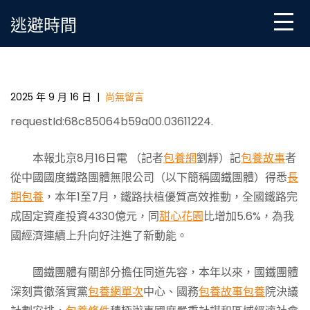
Skip
逃避時間
to
content
全國鐵路前7月完成固定資產投資433專包養價格0億元
2025 年 9 月 16 日
|
尚無留言
requestId:68c85064b59a00.03611224.
本報北京8月16日電 （記者
包養網
劉靜）記
包養故事
者
從中國國度鐵路團體無限公司（以下簡稱國鐵團體）得悉
長
期包養
，本年1至7月，鐵路扶植優質高效推動，全國鐵路完
成固定資產投資4330億元，同
甜心花園
比增加5.6%，為我
國經濟連續上升向好注進了新動能。
國鐵團體有關部分擔任同道先容，本年以來，國鐵團體
深刻貫徹落實黨
包養網單次
中心、國務
包養故事
包養
院決議