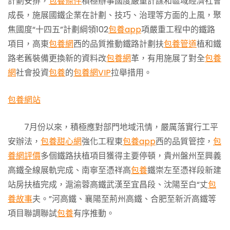
計劃安排，
包養條件
積極辦事國度嚴重計謀和區域經濟社會
成長，施展國鐵企業在計劃、技巧、治理等方面的上風，聚
焦國度“十四五”計劃綱領102
包養app
項嚴重工程中的鐵路
項目，高東
包養網
西的品質推動鐵路計劃扶
包養管道
植和鐵
路老舊裝備更換新的資料改
包養網
革，有用施展了對全
包養
網
社會投資
包養
的
包養網VIP
拉舉措用。
包養網站
7月份以來，積極應對部門地域汛情，嚴厲落實行工平
安辦法，
包養甜心網
強化工程東
包養app
西的品質管控，
包
養網評價
多個鐵路扶植項目獲得主要停頓，貴州盤州至興義
高鐵全線展軌完成、南寧至憑祥高
包養
鐵崇左至憑祥段新建
站房扶植完成，滬渝蓉高鐵武漢至宜昌段、沈陽至白“丈
包
養故事
夫。”河高鐵、襄陽至荊州高鐵、合肥至新沂高鐵等
項目聯調聯試
包養
有序推動。