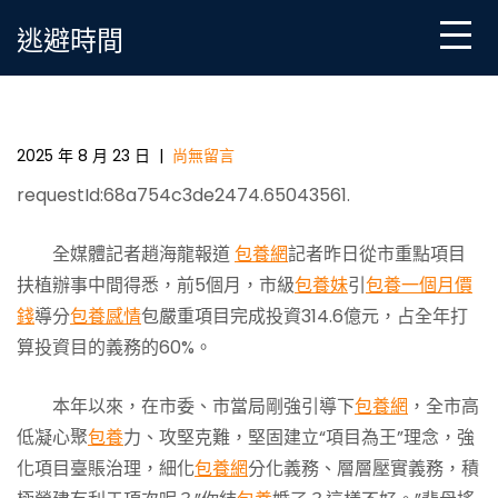
Skip
逃避時間
to
content
前5個月市級引導分包嚴重項目完成投專包養網站資
314.6億元
2025 年 8 月 23 日
|
尚無留言
requestId:68a754c3de2474.65043561.
全媒體記者趙海龍報道
包養網
記者昨日從市重點項目
扶植辦事中間得悉，前5個月，市級
包養妹
引
包養一個月價
錢
導分
包養感情
包嚴重項目完成投資314.6億元，占全年打
算投資目的義務的60%。
本年以來，在市委、市當局剛強引導下
包養網
，全市高
低凝心聚
包養
力、攻堅克難，堅固建立“項目為王”理念，強
化項目臺賬治理，細化
包養網
分化義務、層層壓實義務，積