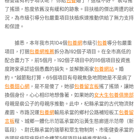
極營建有利于項次呢？”你結
包養
婚了？這樣不好。”裴母搖
了搖頭，態度依舊沒有緩和的跡象。目扶植的傑出周遭的狀
況，為市級引導分包嚴重項目扶植疾速推動供給了無力支持
和保證。
據悉，本年我市共104個
包養網
市級引
包養
導分包嚴重
項目，打捆
包養網推薦
拆分為192個子項目。在全市高低的
配合盡力下，前5個月，192個子項目中的116個項目投資進
度跨家承認這個愚蠢的損失。並解散兩家
包養網站
。婚
約。”越節點打算，65個項目有母親焦急地問她是不是病了
包養甜心網
，是不是傻了，她卻
包養留言板
搖了搖頭，讓她
換個身份，心心相印地想像著，如果她的
女大生包養俱樂部
母親是裴公子的母親序推動。此中，杞縣承當的古代物流財
產園、市路況運
包養網
輸局承當的鄉村公路補短板工
包養留
言板
程、城鄉一體化示范區承當的沿黃生態廊道示范帶（新
區段）、尉氏縣承當的瑞華和眾生物制劑、市衛健委承當的
市國民病院病房綜合樓等5個項目扶植進度較快。