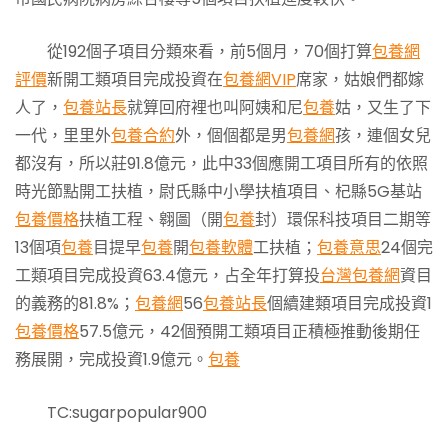
從192個子項目分類來看，前5個月，70個打算
包養網
評價
新開工類項目完成投資在
包養網VIP
席家，姑娘們都嫁
人了，
包養站長
就算回府裡也叫阿姨和尼
包養
姑，又生了下
一代，里里外
包養合約
外，個個都是男
包養網
孩，連個女兒
都沒有，所以莊91.8億元，此中33個應開工項目所有的依照
時光節點開工扶植，尉氏縣中小學扶植項目、杞縣5G基站
包養價格
扶植工程、翱圖（開
包養
封）環保科技項目二期等
13個項
包養
目提早
包養
開
包養軟體
工扶植；
包養意思
24個完
工類項目完成投資63.4億元，占全年打算投
台灣包養網
資目
的義務的81.8%；
包養網
56
包養站長
個續建類項目完成投資1
包養價格
57.5億元，42個預開工類項目正積極推動後期任
務展開，完成投資1.9億元。
包養
TC:sugarpopular900