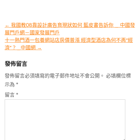
Post
←
我國教08靠設計廣告育現狀如何 藍皮書告訴你 _ 中國發
展門戶網－國家發展門戶
navigation
十一熱門酒一包養網站店房價普漲 經濟型酒店為何不再“經
濟”？_中國網
→
發佈留言
發佈留言必須填寫的電子郵件地址不會公開。
必填欄位標
示為
*
留言
*