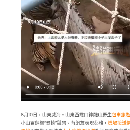
8月10日，山東威海。山東西霞口神雕山野生
包車旅
小山君翻欄“暴揍”鬣狗。有網友表現都雅，
機場接送