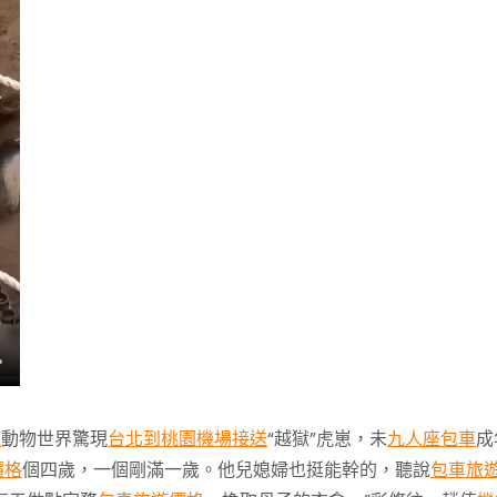
遊
動物世界驚現
台北到桃園機場接送
“越獄”虎崽，未
九人座包車
成
價格
個四歲，一個剛滿一歲。他兒媳婦也挺能幹的，聽說
包車旅