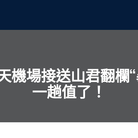
天機場接送山君翻欄“
一趟值了！