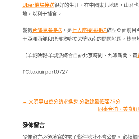
Uber機場接送
很好的生涯。在中國東北地區，山君也
地，以利于捕食。
鬣狗
台灣機場接送
，是
七人座機場接送
貓型亞面前目
于亞洲西部和非洲撒哈拉戈壁以南的開闊地區，棲息
（羊城晚報·羊城派綜合自@北京時間、九派新聞、蒼
TC:taxiairport0727
Post
←
文明專包養分請求進步 分數線最低落75分
同事合拍、美食好
navigation
發佈留言
發佈留言必須填寫的電子郵件地址不會公開。
必填欄