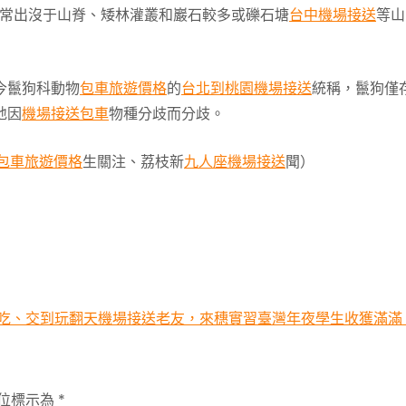
常出沒于山脊、矮林灌叢和巖石較多或礫石塘
台中機場接送
等山
今鬣狗科動物
包車旅遊價格
的
台北到桃園機場接送
統稱，鬣狗僅
地因
機場接送包車
物種分歧而分歧。
包車旅遊價格
生關注、荔枝新
九人座機場接送
聞）
吃、交到玩翻天機場接送老友，來穗實習臺灣年夜學生收獲滿滿
位標示為
*