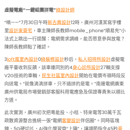
虛擬電廠“一鍵組團拼電”
綠設計師
“嘀——”7月30日午時
新古典設計
12時，廣州河漢某寫字樓
里
設計家豪宅
，車主陳師長教師mobile_phone“順易充”小
法式上跳出一行提醒：電網需求調峰，能否愿意參與放電？
陳師長教師點了確認。
3
loft風室內設計
0
綠裝修設計
秒后，
私人招待所設計
虛擬電
廠平臺收到反饋，該車連同別的4
身心診所設計
27輛支撐
V2G技術的車輛，
民生社區室內設計
開始在電價岑嶺時段反
向送電。“就像滴滴拼車，只不過拼的是電。”南邊電網廣東
廣州供電局市場營銷部客服科用電應急及保證專責朱以順比
方道。
此次實測，廣州初次把粵能投、小桔、特來電等30萬千瓦
疏散資源整合進統一張“電網
客變設計
伴侶圈”。同時區塊
鏈、5G硬切片、AI強化學習齊“上陣”，讓調節指令45秒
豪