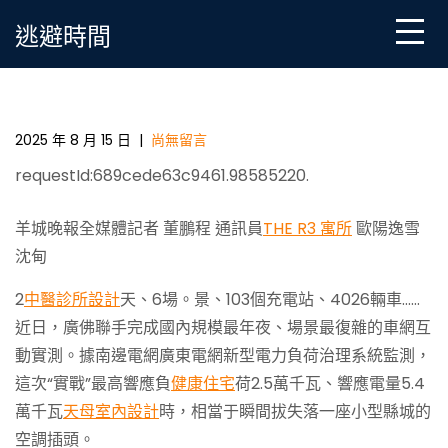
Skip
逃避時間
to
content
國內規模最年夜、場景最復雜的車網互動實測落地廣
佛 4026輛新動力車秒變電網“充電寶JIUYI俱意室內設
計”
2025 年 8 月 15 日
|
尚無留言
requestId:689cede63c9461.98585220.
羊城晚報全媒體記者 董鵬程 通訊員
THE R3 寓所
歐陽逸雪
沈甸
2
中醫診所設計
天、6場。景、103個充電站、4026輛車……
近日，廣佛聯手完成國內規模最年夜、場景最復雜的車網互
動實測。據南邊電網廣東電網新型電力負荷治理系統監測，
這次“實戰”最高響應負
健康住宅
荷2.5萬千瓦、響應電量5.4
萬千瓦
天母室內設計
時，相當于瞬間拔失落一座小型縣城的
空調插頭。