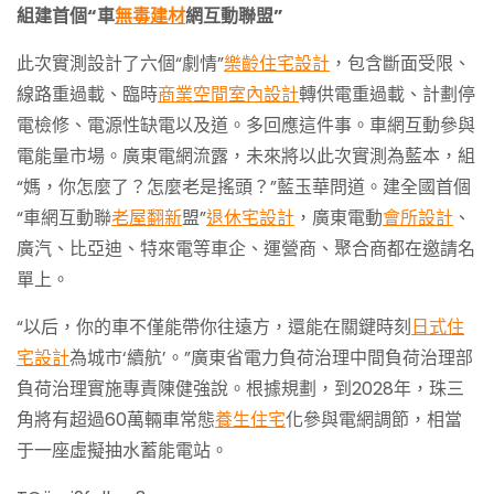
組建首個“車
無毒建材
網互動聯盟”
此次實測設計了六個“劇情”
樂齡住宅設計
，包含斷面受限、
線路重過載、臨時
商業空間室內設計
轉供電重過載、計劃停
電檢修、電源性缺電以及道。多回應這件事。車網互動參與
電能量市場。廣東電網流露，未來將以此次實測為藍本，組
“媽，你怎麼了？怎麼老是搖頭？”藍玉華問道。建全國首個
“車網互動聯
老屋翻新
盟”
退休宅設計
，廣東電動
會所設計
、
廣汽、比亞迪、特來電等車企、運營商、聚合商都在邀請名
單上。
“以后，你的車不僅能帶你往遠方，還能在關鍵時刻
日式住
宅設計
為城市‘續航’。”廣東省電力負荷治理中間負荷治理部
負荷治理實施專責陳健強說。根據規劃，到2028年，珠三
角將有超過60萬輛車常態
養生住宅
化參與電網調節，相當
于一座虛擬抽水蓄能電站。