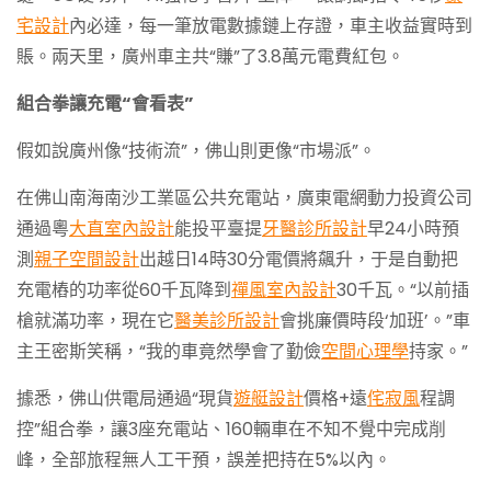
宅設計
內必達，每一筆放電數據鏈上存證，車主收益實時到
賬。兩天里，廣州車主共“賺”了3.8萬元電費紅包。
組合拳讓充電“會看表”
假如說廣州像“技術流”，佛山則更像“市場派”。
在佛山南海南沙工業區公共充電站，廣東電網動力投資公司
通過粵
大直室內設計
能投平臺提
牙醫診所設計
早24小時預
測
親子空間設計
出越日14時30分電價將飆升，于是自動把
充電樁的功率從60千瓦降到
禪風室內設計
30千瓦。“以前插
槍就滿功率，現在它
醫美診所設計
會挑廉價時段‘加班’。”車
主王密斯笑稱，“我的車竟然學會了勤儉
空間心理學
持家。”
據悉，佛山供電局通過“現貨
遊艇設計
價格+遠
侘寂風
程調
控”組合拳，讓3座充電站、160輛車在不知不覺中完成削
峰，全部旅程無人工干預，誤差把持在5%以內。