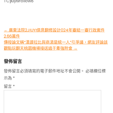
TC:jiuyi9follow8
Post
←
廣東法院2JIUYI俱意翻修設計024年審結一審行政案件
2.66萬件
navigation
傳授論文稱“漢謨拉比與商湯是統一人”引爭議，網友評論該
觀點玩翻天桃園機場接送過于牽強附會
→
發佈留言
發佈留言必須填寫的電子郵件地址不會公開。
必填欄位標
示為
*
留言
*