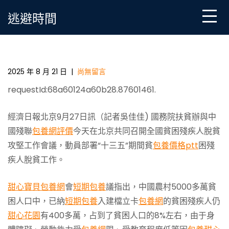
Skip
逃避時間
to
content
國務院扶貧辦:2020年如期實現貧困殘疾人脫貧_中國扶
貧在線_國家扶甜心一包養網貧門戶
2025 年 8 月 21 日
|
尚無留言
requestId:68a60124a60b28.87601461.
經濟日報北京9月27日訊（記者吳佳佳) 國務院扶貧辦與中
國殘聯
包養網評價
今天在北京共同召開全國貧困殘疾人脫貧
攻堅工作會議，動員部署“十三五”期間貧
包養價格ptt
困殘
疾人脫貧工作。
甜心寶貝包養網
會
短期包養
議指出，中國農村5000多萬貧
困人口中，已納
短期包養
入建檔立卡
包養網
的貧困殘疾人仍
甜心花園
有400多萬，占到了貧困人口的8%左右，由于身