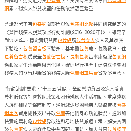
體障礙、勞動能力受
包養網
限、受教育程度低等因
包養甜心
網
素，殘疾人脫貧攻堅的任務依然艱巨繁重。
會議部署了有
包養網
關部門單位
包養網比較
共同研究制定的
《貧困殘疾人脫貧攻堅行動計劃(2016-2020年)》，確定了
到2020年，穩定實現貧困
包養網
殘
包養女人
疾人及其家庭
不愁吃、
包養留言板
不愁穿，基本醫
包養
療、義務教育、住
包養留言板
房安全
包養留言板
、
長期包養
基本康復服
包養網
務和家庭生活無障礙有保障，確保現行標準下建檔立卡貧困
殘疾人如期實現脫貧的殘疾人脫
包養網車馬費
貧攻堅目標。
“行動計劃”要求，“十三五”期間，全面幫助貧困殘疾人落實
農村低保等社會救助政策和困難殘疾人生活補貼、重度殘疾
人護理補貼等保障制度，通過減少貧困殘疾人醫療康復
包養
網單次
費用剛性支出并改
包養
善他們身心功能狀況，通過加
快實施農村危
包養網
房改造和易地扶貧搬遷工程，解決貧困
殘
包養網
疾人家庭住房安全問題。同時，加大貧困
包養網評