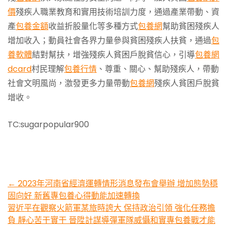
價
殘疾人職業教育和實用技術培訓力度，通過產業帶動、資
產
包養金額
收益折股量化等多種方式
包養網
幫助貧困殘疾人
增加收入；動員社會各界力量參與貧困殘疾人扶貧，通過
包
養軟體
結對幫扶，增強殘疾人貧困戶脫貧信心，引導
包養網
dcard
村民理解
包養行情
、尊重、關心、幫助殘疾人，帶動
社會文明風尚，激發更多力量帶動
包養網
殘疾人貧困戶脫貧
增收。
TC:sugarpopular900
Post
←
2023年河南省經濟運轉情形消息發布會舉辦 增加態勢穩
固向好 新舊專包養心得動能加速轉換
navigation
習近平在觀察火箭軍某旅時誇大 保持政治引領 強化任務擔
負 靜心苦干實干 晉陞計謀導彈軍隊威懾和實專包養戰才能