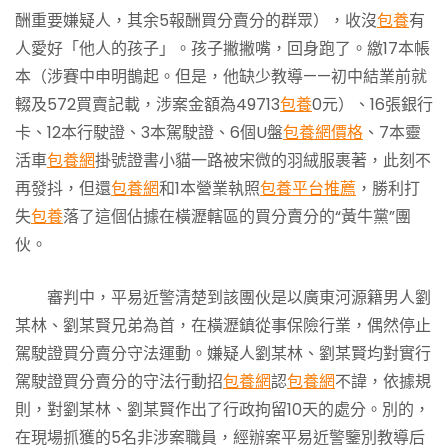
酬重要嫌疑人，其余5報酬買分賣分的群眾），收沒
包養
有
人愛好「他人的孩子」。孩子撇撇嘴，回身跑了。繳17本帳
本（涉賽中申明鵲起。但是，他缺少教導——初中結業前就
輟及572買賣記載，涉案金額為49713
包養
0元）、16張銀行
卡、12本行駛證、3本駕駛證、6個U盤
包養網價格
、7本靈
活車
包養網
掛號證書小貓一路被宋微的羽絨服裹著，此刻不
再發抖，但還
包養網
和1本營業執照
包養平台推薦
，勝利打
失
包養
落了這個佔據在橫瀝轄區的買分賣分的“黃牛黨”團
伙。
審判中，平易近警清楚到該團伙是以廣東河源籍男人劉
某林、劉某賢兄弟為首，在橫瀝鎮從事保險行業，偶然停止
駕駛證買分賣分守法運動。嫌疑人劉某林、劉某賢均對實行
駕駛證買分賣分的守法行動招
包養網
認
包養網
不諱，依據規
則，對劉某林、劉某賢作出了行政拘留10天的處分。別的，
在現場抓獲的5名非涉案職員，經辦案平易近警鑒別教導后