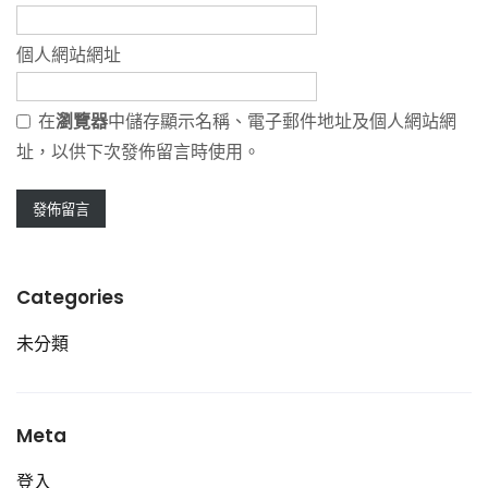
個人網站網址
在
瀏覽器
中儲存顯示名稱、電子郵件地址及個人網站網
址，以供下次發佈留言時使用。
Categories
未分類
Meta
登入