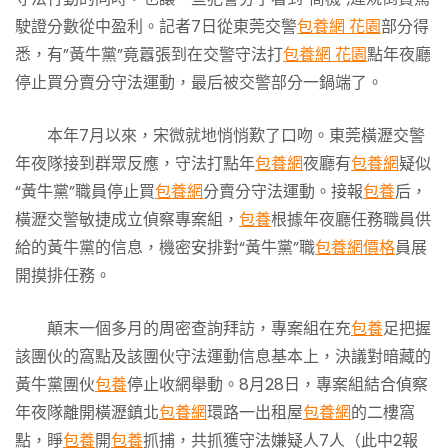
駛證分數從中盈利。記者7日從東莞交警
包養網 花園
部分得
悉，有”黃牛黨”竟囂張到在交警守法打
包養網 花園
點年夜廳
停止買分賣分守法運動，最后被交警部分一鍋端了。
本年7月以來，宋微就地悄悄歎了口吻。東莞橫瀝交警
年夜隊接到群眾反應，守法打點年
包養網
夜廳有
包養網
疑似
“黃牛黨”職員停止買
包養網
分賣分守法運動。接報
包養
后，
橫瀝交警敏捷成立偵察專案組，
包養
根據年夜廳任務職員供
給的黃牛黨的信息，機密安排對“黃牛黨”職
包養網價格
員展
開摸排任務。
顛末一個多月的周密查詢拜訪，專案組在充
包養
足把握
該團伙的窩點及該團伙守法運動信息基本上，決議對暗藏的
黃牛黨團伙
包養
停止收網舉動。8月28日，專案組結合偵察
年夜隊離開橫瀝鎮北
包養網
環路一出租屋
包養網
的二樓窩
點，睜
包養
開
包養
抓捕，共抓獲守法嫌疑人7人（此中2報