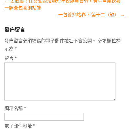
Post
←
太放縱！在交警違法辦理年夜廳買賣分，黃牛黨團伙被
一鍋查包養網站端
navigation
一包養網站卷下·第十二（缺）
→
發佈留言
發佈留言必須填寫的電子郵件地址不會公開。
必填欄位標
示為
*
留言
*
顯示名稱
*
電子郵件地址
*