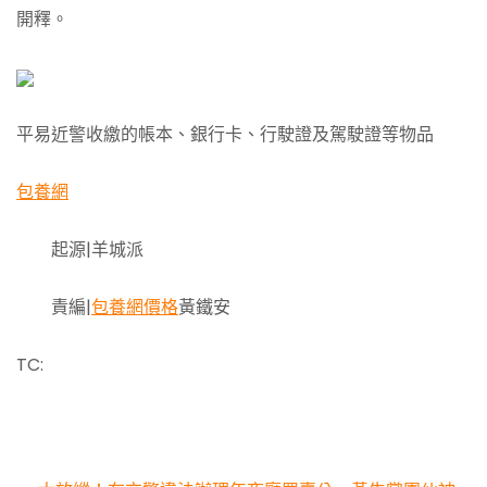
開釋。
平易近警收繳的帳本、銀行卡、行駛證及駕駛證等物品
包養網
起源|羊城派
責編|
包養網價格
黃鐵安
TC: