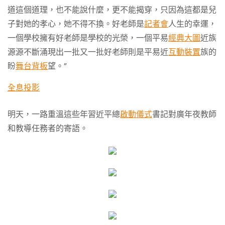
道這個道理，也不能說什麼，更不能揭穿，只因為這都是兒
子對她的孝心，她不得不換。好老師是
記者會
人生的幸運，
一個學校擁有好老師是學校的光榮，一個平易
經典大圖
近族
源源不斷涌現出一批又一批好老師則是平易近
互動裝置
族的
盼
舞台背板
望。”
全息投影
明天，一路重溫這些年習近平總
啟動儀式
書記對廣年夜教師
和教導任務者的寄語。