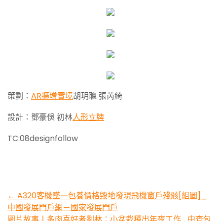
策劃：
AR擴增實境
胡玥聰 張芮綺
設計：鄧豪俁 初林
人形立牌
TC:08designfollow
Post
←
A320客機墜一包養價格毀地發現飛機窗戶殘骸[組圖]_
中國發展門戶網－國家發展門戶
navigation
圖片故事丨多肉喜好者劉林：小盆栽種出年夜工作_中查包