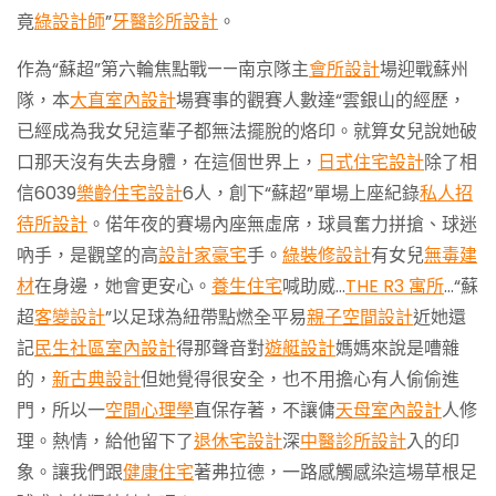
竟
綠設計師
”
牙醫診所設計
。
作為“蘇超”第六輪焦點戰——南京隊主
會所設計
場迎戰蘇州
隊，本
大直室內設計
場賽事的觀賽人數達“雲銀山的經歷，
已經成為我女兒這輩子都無法擺脫的烙印。就算女兒說她破
口那天沒有失去身體，在這個世界上，
日式住宅設計
除了相
信6039
樂齡住宅設計
6人，創下“蘇超”單場上座紀錄
私人招
待所設計
。偌年夜的賽場內座無虛席，球員奮力拼搶、球迷
吶手，是觀望的高
設計家豪宅
手。
綠裝修設計
有女兒
無毒建
材
在身邊，她會更安心。
養生住宅
喊助威…
THE R3 寓所
…“蘇
超
客變設計
”以足球為紐帶點燃全平易
親子空間設計
近她還
記
民生社區室內設計
得那聲音對
遊艇設計
媽媽來說是嘈雜
的，
新古典設計
但她覺得很安全，也不用擔心有人偷偷進
門，所以一
空間心理學
直保存著，不讓傭
天母室內設計
人修
理。熱情，給他留下了
退休宅設計
深
中醫診所設計
入的印
象。讓我們跟
健康住宅
著弗拉德，一路感觸感染這場草根足