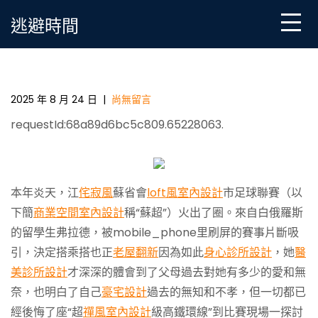
Skip
逃避時間
to
content
尋跡中國JIUYI俱意豪宅設計｜坐高鐵看“蘇超”，白俄羅
斯小哥被這場草根球賽“圈粉”
2025 年 8 月 24 日
|
尚無留言
requestId:68a89d6bc5c809.65228063.
本年炎天，江
侘寂風
蘇省會
loft風室內設計
市足球聯賽（以
下簡
商業空間室內設計
稱“蘇超”）火出了圈。來自白俄羅斯
的留學生弗拉德，被mobile_phone里刷屏的賽事片斷吸
引，決定搭乘搭也正
老屋翻新
因為如此
身心診所設計
，她
醫
美診所設計
才深深的體會到了父母過去對她有多少的愛和無
奈，也明白了自己
豪宅設計
過去的無知和不孝，但一切都已
經後悔了座“超
禪風室內設計
級高鐵環線”到比賽現場一探討