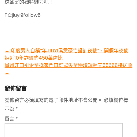
球盛宴的獨特魅力吧！
TC:jiuyi9follow8
Post
←
印度男人自稱“年JIUYI俱意豪宅設計夜使”，開假年夜使
館近10年詐騙約450萬盧比
navigation
貴州江口引企業抵家門口群眾失業穩增玩翻天55688接送收
→
發佈留言
發佈留言必須填寫的電子郵件地址不會公開。
必填欄位標
示為
*
留言
*