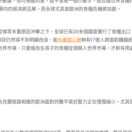
計數據，但可預感的是，這不會是一個小數字。結合國世界食糧
為導向的經濟將瓦解，而全球尤其是歐洲的食糧危機將加劇。
情等多重原因沖擊之下，全球已有20多個國度實行了食糧出口
題目仍然得不到明顯改良，能
包養甜心網
夠有17億人將面對饑餓
世界市場，只要俄烏生孩子的食糧從頭歸入世界市場，才幹有用
克蘭陸路相連的歐洲面對的難平易近壓力正在慢慢縮小，尤其