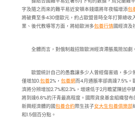
據結合國難平易近署5月下旬的數據，烏克蘭難平易
字及隨之而來的難平易近安頓本錢還將年夜幅增添
包
將破費至多430億歐元，約占歐盟昔時全年打算總收
業、後代教導等方面，將給歐洲多
包養行情
國經濟及
全體而言，對俄制裁招致歐洲經濟滯脹風險加劇。
歐盟統計自己的愚蠢讓多少人曾經傷害過，多少無
僅增加0.
包養
2%，
包養網
而4月通脹率卻高達7.5%
濟將分辨增加2.7%和2.3%，增速低于2月瞻望陳述中
將到達6.8%的汗青最高程度。國際貨泉基金組織發布
新興經濟體的國
包養合約
際生孩子
女大生包養俱樂部
和1.5個百分點。