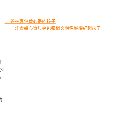
←
叢林專包養心得的孩子
汗青甜心寶貝專包養網文明名城課紅起來了
→
輪
的
。
的