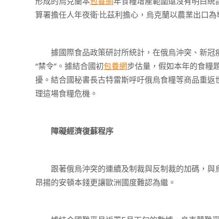
形成的烏克蘭本
包養網
年食糧增產範圍還沒有明白統
算署擔任人年夜衛·比茲利擔心，烏克蘭以農業出口
據國際食品政策研討所統計，在俄烏沖突、新冠疫
“禁令”。據結合國初
包養網
步估量，假如本年的食糧
擾。結合國秘書長古特雷斯呼吁俄烏食糧等商品重返
理這場食糧危機。
障礙經濟復蘇程序
跟著俄烏沖突的連續及制裁與反制裁的加碼，與烏
昂揚的安頓本錢更讓歐洲國度難認為繼。