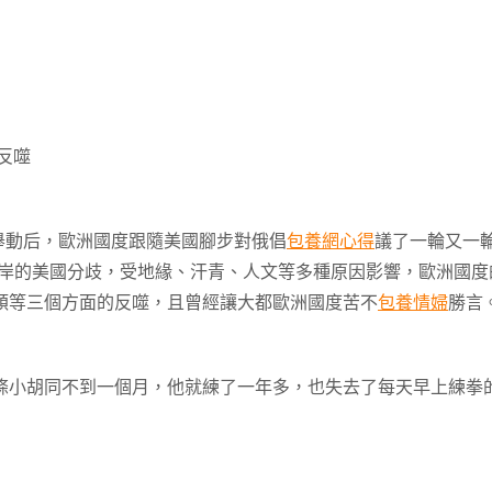
反噬
動后，歐洲國度跟隨美國腳步對俄倡
包養網心得
議了一輪又一
此岸的美國分歧，受地緣、汗青、人文等多種原因影響，歐洲國度
頓等三個方面的反噬，且曾經讓大都歐洲國度苦不
包養情婦
勝言
條小胡同不到一個月，他就練了一年多，也失去了每天早上練拳