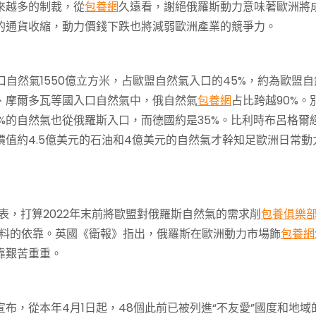
來越多的制裁，從
包養網
久遠看，謝絕俄羅斯動力意味著歐洲將
的通貨收縮，動力價錢下跌也將減弱歐洲產業的競爭力。
口自然氣1550億立方米，占歐盟自然氣入口的45%，約為歐盟自
、摩爾多瓦等國入口自然氣中，俄自然氣
包養網
占比跨越90%。
5%的自然氣也從俄羅斯入口，而德國約是35%。比利時布呂格爾
價值約4.5億美元的石油和4億美元的自然氣才幹知足歐洲日常動
，打算2022年末前將歐盟對俄羅斯自然氣的需求削
包養俱樂
燃料的依靠。英國《衛報》指出，俄羅斯在歐洲動力市場飾
包養網
靠艱苦重重。
，從本年4月1日起，48個此前已被列進“不友愛”國度和地域