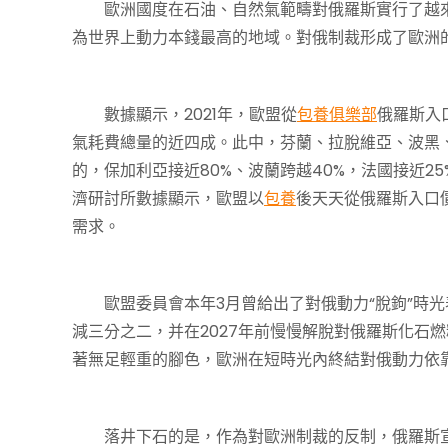
歐洲國度在石油、自然氣範疇對俄羅斯實行了越
為世界上動力本錢最高的地域。對俄制裁形成了歐洲
數據顯示，2021年，歐盟從
包養俱樂部
俄羅斯入
氣耗費總量的近四成。此中，芬蘭、拉脫維亞、波黑
的，保加利亞接近80%、波蘭跨越40%，法國接近2
濟研討所數據顯示，歐盟以
包養
後天天從俄羅斯入口
需求。
歐盟委員會本年3月曾給出了對俄動力“脫鉤”時光表
減三分之二，并在2027年前慢慢解脫對俄羅斯化石
著無足輕重的腳色，歐洲在短時光內終結對俄動力依
落井下石的是，作為對歐洲制裁的反制，俄羅斯宣布