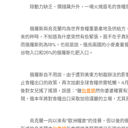
除動力缺乏、價錢飆升外，一場火燒眉毛的食糧危
俄羅斯與烏克蘭均為世界食糧重要產地及供給方。
來的秤時，不知道為什麼突然有些緊張。我不在乎真
而俄羅斯則為18%。也就是說，俄烏兩國的小麥產量
谷物入口和26%的俄羅斯化肥入口。
俄羅斯自不用說，由于遭到美東方制裁辦法的影響
止食糧出口的政策，再次加劇全球食糧供需牴觸。4
後對女兒搖了搖頭，說道：“雖
包養網
然你婆婆確實有
現，俄本年將對食糧出口采取加倍謹嚴的立場，尤其是
烏克蘭一向以來有“歐洲糧倉”的佳譽，但以後的俄