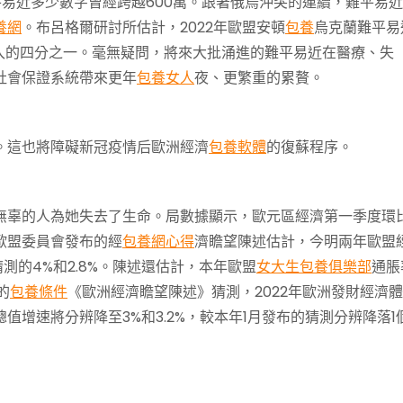
近多少數字曾經跨越600萬。跟著俄烏沖突的連續，難平易近
養網
。布呂格爾研討所估計，2022年歐盟安頓
包養
烏克蘭難平易
入的四分之一。毫無疑問，將來大批涌進的難平易近在醫療、失
社會保證系統帶來更年
包養女人
夜、更繁重的累贅。
這也將障礙新冠疫情后歐洲經濟
包養軟體
的復蘇程序。
辜的人為她失去了生命。局數據顯示，歐元區經濟第一季度環
。歐盟委員會發布的經
包養網心得
濟瞻望陳述估計，今明兩年歐盟
猜測的4%和2.8%。陳述還估計，本年歐盟
女大生包養俱樂部
通脹
的
包養條件
《歐洲經濟瞻望陳述》猜測，2022年歐洲發財經濟
總值增速將分辨降至3%和3.2%，較本年1月發布的猜測分辨降落1