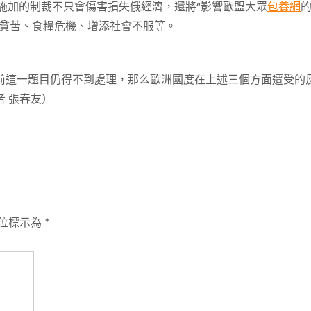
加的制裁不只會傷害損失俄經濟，還將“影響歐盟大眾
包養網
貧苦、食糧危機、增添社會不服等。
這一題目仍得不到處理，那么歐洲國度在上述三個方面遭受的
 張春友）
位標示為
*