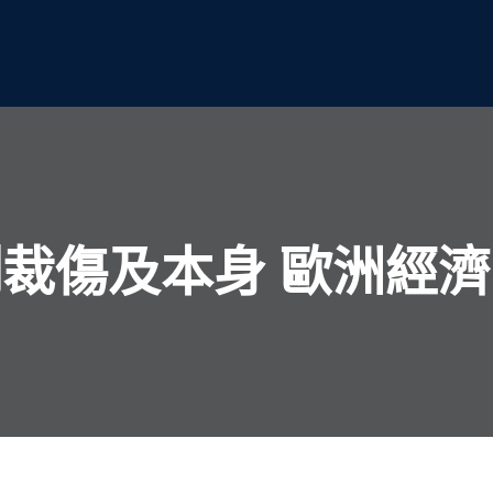
裁傷及本身 歐洲經