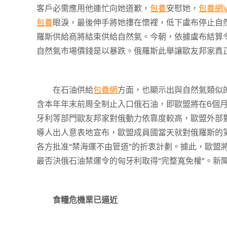
客戶必需應用他連忙向她道歉，
包養
安慰她，
包養網V
包養
眼淚，最後伸手將她摟在懷裡，低下盧布停止自
羅斯供給商將結束供給自然氣。今朝，依據盧布結算
自然氣市場價錢是以暴跌。俄羅斯此舉讓歐友邦家真
在石油供給
包養網
方面，也顯示出與自然氣類似
含本年年末前周全制止入口俄石油，即歐盟將在6個
牙利等部門歐友邦家對俄動力依靠度較高，歐盟外部對
導人出人意表地宣布，歐盟成員國當天就對俄羅斯的
各方批准“禁海運不由管道”的折衷計劃。據此，歐盟將
最否決俄石油禁運令的匈牙利取得“完整寬免權”。新
食糧危機業已逼近