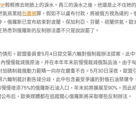
IP
輕輕擦去她臉上的淚水。再三的淚水之後，他還是止不住她
然氣商業結
包養網
算，假如不以盧布付款，將被俄方視為違約，
令，俄羅斯已宣布結束對波蘭、保加利亞、芬蘭、荷蘭供氣，歐
正熟悉到俄羅斯的反制辦法盡不只是說說罷了。
的情形。歐盟委員會5月4日提交第六輪對俄制裁辦法提案，此中
月內慢慢裁減俄原油，并在本年年末前慢慢裁減俄製品油。由于
加碼制裁俄動力範疇一向存在嚴重不合。5月30日深夜，歐盟
第六輪制裁計劃告竣分歧，此中包含最受爭議的對俄石油禁運令
慢慢增添75%的俄羅斯石油入口，年末前將擴展至90%。而此
聞公布后，歐美媒體都在追蹤關心俄羅斯將采取哪些反制辦法。