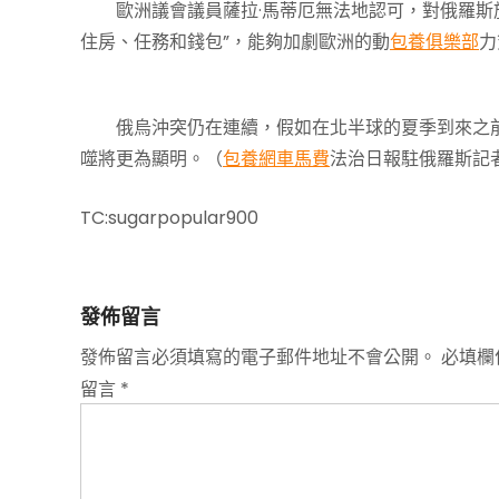
歐洲議會議員薩拉·馬蒂厄無法地認可，對俄羅斯施
住房、任務和錢包”，能夠加劇歐洲的動
包養俱樂部
力
俄烏沖突仍在連續，假如在北半球的夏季到來之前
噬將更為顯明。（
包養網車馬費
法治日報駐俄羅斯記者
TC:sugarpopular900
發佈留言
發佈留言必須填寫的電子郵件地址不會公開。
必填欄
留言
*