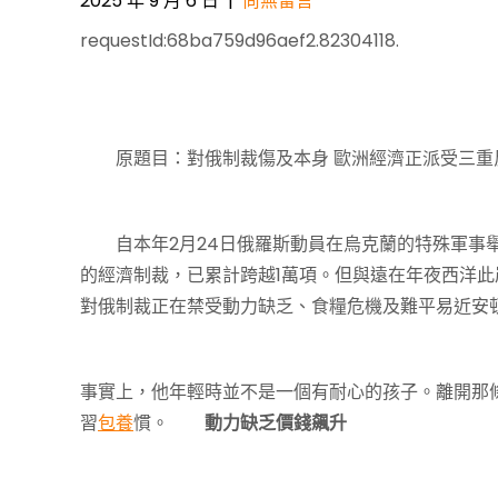
2025 年 9 月 6 日
|
尚無留言
requestId:68ba759d96aef2.82304118.
Post
navigation
原題目：對俄制裁傷及本身 歐洲經濟正派受三重
自本年2月24日俄羅斯動員在烏克蘭的特殊軍事舉
的經濟制裁，已累計跨越1萬項。但與遠在年夜西洋
對俄制裁正在禁受動力缺乏、食糧危機及難平易近安
事實上，他年輕時並不是一個有耐心的孩子。離開那
習
包養
慣。
動力缺乏價錢飆升