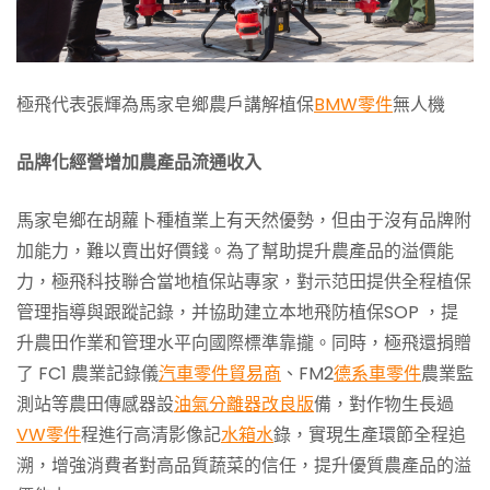
極飛代表張輝為馬家皂鄉農戶講解植保
BMW零件
無人機
品牌化經營增加農產品流通收入
馬家皂鄉在胡蘿卜種植業上有天然優勢，但由于沒有品牌附
加能力，難以賣出好價錢。為了幫助提升農產品的溢價能
力，極飛科技聯合當地植保站專家，對示范田提供全程植保
管理指導與跟蹤記錄，并協助建立本地飛防植保SOP ，提
升農田作業和管理水平向國際標準靠攏。同時，極飛還捐贈
了 FC1 農業記錄儀
汽車零件貿易商
、FM2
德系車零件
農業監
測站等農田傳感器設
油氣分離器改良版
備，對作物生長過
VW零件
程進行高清影像記
水箱水
錄，實現生產環節全程追
溯，增強消費者對高品質蔬菜的信任，提升優質農產品的溢