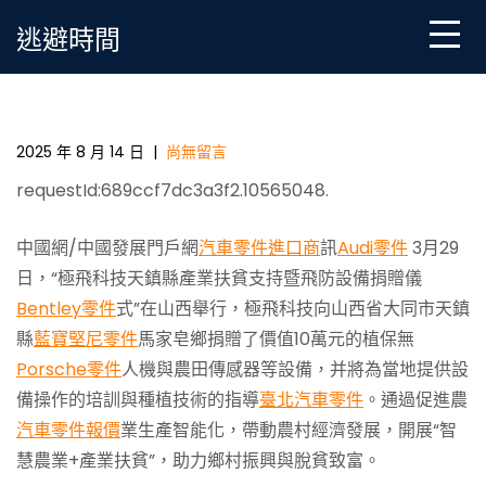
Skip
逃避時間
to
content
山OSDER奧斯德零件報價西天鎮縣“智慧農業+產業扶
貧”為農戶增收_中國扶貧在線_國家扶貧門戶
2025 年 8 月 14 日
|
尚無留言
requestId:689ccf7dc3a3f2.10565048.
中國網/中國發展門戶網
汽車零件進口商
訊
Audi零件
3月29
日，“極飛科技天鎮縣產業扶貧支持暨飛防設備捐贈儀
Bentley零件
式”在山西舉行，極飛科技向山西省大同市天鎮
縣
藍寶堅尼零件
馬家皂鄉捐贈了價值10萬元的植保無
Porsche零件
人機與農田傳感器等設備，并將為當地提供設
備操作的培訓與種植技術的指導
臺北汽車零件
。通過促進農
汽車零件報價
業生產智能化，帶動農村經濟發展，開展“智
慧農業+產業扶貧”，助力鄉村振興與脫貧致富。