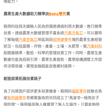
價能力。
農業生產大數據助力精準扶
Benz零件
貧
極飛科技與天鎮縣人民政府還將通過利用大數據，進行精準
扶貧。通過農業大數據管理平臺系統
汽車冷氣芯
，可以實時
了解每個
汽車空氣芯
地區與田
保時捷零件
塊的農業生產經營
狀況，包括面積、作物、產量、土壤、水肥等，幫
汽車材料
助開展精準、動態、科學的管理扶貧工作。同時，農業生產
數據也能為招商引資、農業生產撥款、農業結構調整工作提
供決策依據，實現金融賦能促進鄉村振興。
創造就業拓展扶貧路子
為了向貧困戶提供更多就業機會，極飛科
福斯零件
技聯合馬
家
斯柯達零件
皂鄉黨委政府共同成立了“馬家皂—極飛女子
飛防隊”。極飛植保無人機實現了無人化操作，只要能夠熟