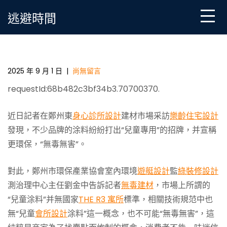
Skip
逃避時間
to
content
市場銷售兒童專用涂料稱無毒害 專家：純屬炒作_中國
發展門戶網JIUYI俱意空間設計－國家發展門戶
2025 年 9 月 1 日
|
尚無留言
requestId:68b482c3bf34b3.70700370.
近日記者在鄭州東
身心診所設計
建材市場采訪
樂齡住宅設計
發現，不少品牌的涂料紛紛打出“兒童專用”的招牌，并宣稱
更環保，“無毒無害”。
對此，鄭州市環保產業協會室內環境
遊艇設計
監
綠裝修設計
測治理中心主任劉金中告訴記者
無毒建材
，市場上所謂的
“兒童涂料”并無國家
THE R3 寓所
標準，相關技術規范中也
無“兒童
會所設計
涂料”這一概念，也不可能“無毒無害”，這