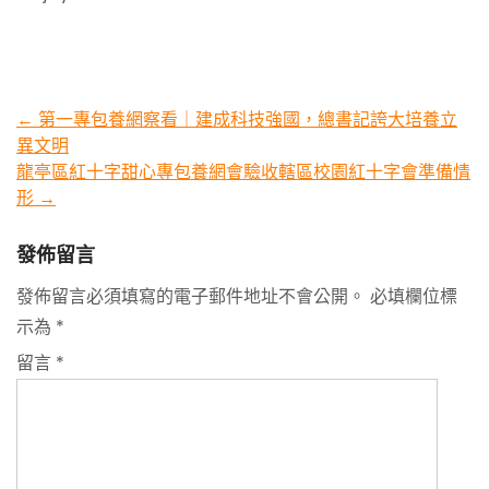
Post
←
第一專包養網察看｜建成科技強國，總書記誇大培養立
異文明
navigation
龍亭區紅十字甜心專包養網會驗收轄區校園紅十字會準備情
形
→
發佈留言
發佈留言必須填寫的電子郵件地址不會公開。
必填欄位標
示為
*
留言
*