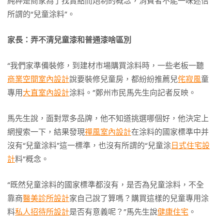
純粹是商家為了找賣點而炮制的概念，消費者不能一味迷信
所謂的“兒童涂料”。
家長：弄不清兒童漆和普通漆啥區別
“我們家準備裝修，到建材市場購買涂料時，一些老板一聽
商業空間室內設計
說要裝修兒童房，都紛紛推薦兒
侘寂風
童
專用
大直室內設計
涂料。”鄭州市民馬先生向記者反映。
馬先生說，面對眾多品牌，他不知道挑選哪個好，他決定上
網搜索一下，結果發現
禪風室內設計
在涂料的國家標準中并
沒有“兒童涂料”這一標準，也沒有所謂的“兒童涂
日式住宅設
計
料”概念。
“既然兒童涂料的國家標準都沒有，是否為兒童涂料，不全
靠商
醫美診所設計
家自己說了算嗎？購買這樣的兒童專用涂
料
私人招待所設計
是否有意義呢？”馬先生說
健康住宅
。