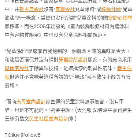
中昨日告訴記者，國家標準《涂料產品分類，命名和型號》
中，并
新古典設計
沒有“
客變設計
兒童涂料”或
綠設計師
“兒童
油漆”這一概念，當然也沒有所謂“兒童涂料”的國
空間心理學
家標準。而在2008年出臺的《室內裝飾裝修材料內墻涂料
中有害物質限量》中也沒有兒童涂料相關規范。
“兒童涂料”是廠家自我炮制的一個概念。漆的異味是否大，
和漆是否環保并沒有絕對
牙醫診所設計
關系，有的廠商采用
退休宅設計
了除異味技術，能遮擋漆的刺鼻性氣味，
養生住
宅
但這并不意味著這種所謂的“凈味漆”就不散發甲醛等有害
氣體。
“而商
天母室內設計
家宣傳的兒童涂料無毒無害，沒有甲
醛，也是不可能的。”劉金中說。(大河報 記者溫中豪實習生
王絲雨岳文
民生社區室內設計
帥 )
TC:jiuyi9follow8