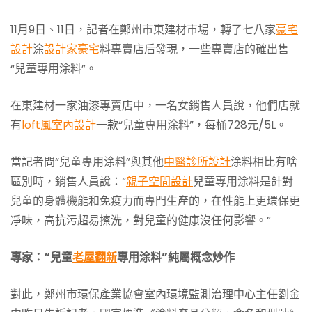
11月9日、11日，記者在鄭州市東建材市場，轉了七八家
豪宅
設計
涂
設計家豪宅
料專賣店后發現，一些專賣店的確出售
“兒童專用涂料”。
在東建材一家油漆專賣店中，一名女銷售人員說，他們店就
有
loft風室內設計
一款“兒童專用涂料”，每桶728元/5L。
當記者問“兒童專用涂料”與其他
中醫診所設計
涂料相比有啥
區別時，銷售人員說：“
親子空間設計
兒童專用涂料是針對
兒童的身體機能和免疫力而專門生產的，在性能上更環保更
凈味，高抗污超易擦洗，對兒童的健康沒任何影響。”
專家：“兒童
老屋翻新
專用涂料”純屬概念炒作
對此，鄭州市環保產業協會室內環境監測治理中心主任劉金