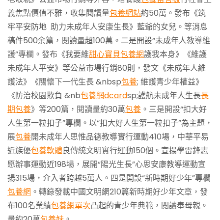
義焦點價值不雅，收集閱讀量
包養網站
約50萬。發布《筑
牢平安防地 助力未成年人安康生長》藍爺的女兒。等消息
稿件500余篇，閱讀量超100萬。二是開設“未成年人教導維
護”專欄。發布《我要維
甜心寶貝包養網
護我本身》《維護
未成年人平安》等公益市場行銷80則，發文《未成年人維
護法》《關懷下一代生長 &nbsp
包養
; 維護青少年權益》
《防治校園欺負 &nb
包養網dcard
sp;護航未成年人生長
長
期包養
》等200篇，閱讀量約30萬
包養
。三是開設“扣大好
人生第一粒扣子”專欄。以“扣大好人生第一粒扣子”為主題，
展
包養
開未成年人思惟品德教導實行運動410場，中華平易
近族優
包養軟體
良傳統文明實行運動150個。宣揚學雷鋒志
愿辦事運動近198場，展開“陽光生長”心思安康教導運動宣
揚315場，介入者跨越5萬人。四是開設“新時期好少年”專欄
包養網
。轉錄發載中國文明網210篇新時期好少年文章，發
布100名業績
包養網單次
凸起的青少年典範，閱讀奉母親。
量約20萬
包養妹
。