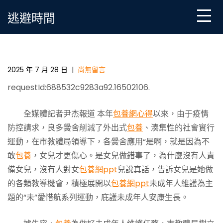
Skip
逃避時間
to
content
市教體局專包養積極展開未成年人維護任務
2025 年 7 月 28 日
|
尚無留言
requestId:688532c9283a92.16502106.
全媒體記者尹杰報道 本年
包養網心得
以來，由于疫情
防控請求，良多黌舍削減了外出式
包養
、湊集性的社會實行
運動，在市教體局領導下，各黌舍應用“是啊，就是因為不
敢
包養
，女兒才更傷心。是女兒做錯事了，為什麼沒有人責
備女兒，沒有人對女
包養網ppt
兒說真話，告訴女兒是她做
的各類教導機會，積極展開以
包養網ppt
未成年人維護為主
題的“未”愛惜航系列運動，庇護未成年人安康生長。