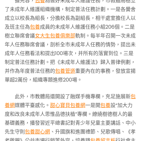
據先容，
包養
為做好未成年人維護任務，市教體局樹立
了未成年人維護組織機構，制定普法任務計劃。一是各黌舍
成立以校長為組長，分擔校長為副組長，相干處室擔任人以
及班主任為
包養
成員的未成年人維護任務小組206個。二是
樹立聯席會議
女大生包養俱樂部
軌制。每半年召開一次未成
年人任務聯席會議，剖析全市未成年人任務的情勢，提出未
成年人任務看法和提出100場次，并所有的落實到位。三是
制定普法任務計劃。把《未成年人維護法》歸入普律例劃，
并作為年度普法任務的
包養管道
重要內在的事務，發放宣揚
單超2萬份，組織專題進修200場。
此外，市教體局還開設了融媒手機專欄，充足施展新
包
養網
媒體平臺感化。
甜心寶貝包養網
一是開
包養
設“加大力
度和改良未成年人思惟品德扶植”專欄。繚繞樹德樹人的最
基礎義務，播發習近平總書記對青少年兒童主要講話、中小
先生守則
包養甜心網
、升國旗和進團禮節、兒歌傳唱、《孝
老敬親》公益市場行銷等外容，培養踐
包養留言板
行社會主