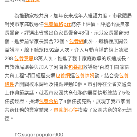
為推動家校共育，加年夜未成年人維護力度，市教體局
對我市家庭教導任
包養價格ptt
務停止評價，評選出優良家
長黌舍。評選出省級出色家長黌舍43個、示范家長黌舍56
個、進步前輩家長黌舍72個。
包養網
此外，還積極展開公
益講座，線下聽眾15.92萬人次，介入互動直播的線上聽眾
298.
包養意思
13萬人次，推進了我市家庭教導的疾速成長。
市教體局還餐與加入了河南省
包養網
教導廳“百城千園·家園
共育工程”項目經歷交通
包養網
運
包養情婦
動，結合黌
包養
條件
舍開闢校本課程及特點運動10個。市引導在全省交通會
上作典範講話，就我市家園共育任務的展開情形總結了5條
任務經歷、提煉
包養合約
了4個任務亮點，展現了我市家園
共育任務的豐富結果，
包養網心得
摸索了家園共育的多元途
徑。
TC:sugarpopular900