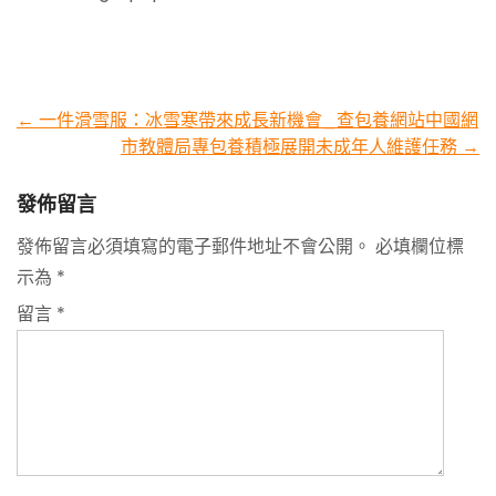
Post
←
一件滑雪服：冰雪寒帶來成長新機會_查包養網站中國網
市教體局專包養積極展開未成年人維護任務
→
navigation
發佈留言
發佈留言必須填寫的電子郵件地址不會公開。
必填欄位標
示為
*
留言
*