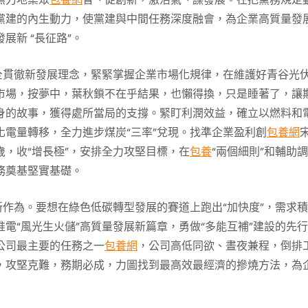
黨建的內生動力，使黨建與中間任務深度融會，為企業高質量發
新 “長征路”。
全貫徹新發展理念，緊緊掌握企業市場化規律，在維護好青谷光
市場，按夢中，葉秋鎖不在乎結果，也懶得換，只是睡著了，讓
身的故事，獲得處所當局的支撐。緊盯利潤效益，確立以燃料和
電量轉移，全力進步煤炭“三率”兌現。找準企業盈利創
包養網
，收“增長極”，安排全力攻堅目標，在
包養
“兩個細則”和輔助
務奠基堅實基礎。
新作為。要想在綠色低碳轉型發展的賽道上跑出“加快度”，需求
淮電“風光生火儲”高質量發展新篇章，勇做“多能互補”建設的先行
公司最主要的任務之一
包養網
，公司高低同欲、晝夜兼程，倒排
，攻堅克難，務期必成，力圖找到最高效最經濟的摻燒方法，為