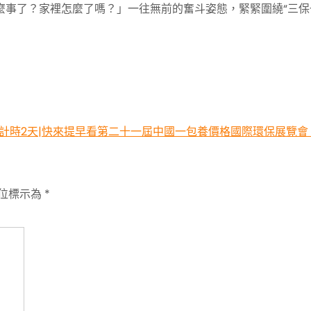
麼事了？家裡怎麼了嗎？」一往無前的奮斗姿態，緊緊圍繞“三保
計時2天|快來提早看第二十一屆中國一包養價格國際環保展覽會
位標示為
*