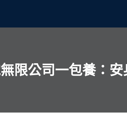
無限公司一包養：安