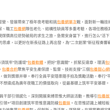
經營、發展帶來了極年夜考驗和挑
包養網單次
戰，面對新一輪技
保、職工
包養網
隊伍老化、結構性缺員等多重考驗，各項任務極
視煤價高位逆勢破局的求生之旅，急需安身當下，進行怎么“活下
”的思慮，以更好在新長征路上再出發，為“二次創業”新征程奏響
須筑牢“防護堤”
包養軟體
，把好“意識關”，抓緊反違章，理清
包
。
包養合約
聚焦平安生產保證、監督、技術支撐“三個
包養甜心網
，做到獎懲并舉。奉行全員平安隱患隨手拍及獎勵活動，奉行“
、不想違成為廣年夜職工的價值取向，從最基礎上筑牢平安基礎。
員干部引領感化，深刻開展束縛思惟大師談活動，教導引
包養故
引領+”項目創建筑牢思惟意識防線
包養妹
。在思惟認識上補短板
無力地集眾
包養網
智、促創新，激活氣、謀發展。在把黨務規定