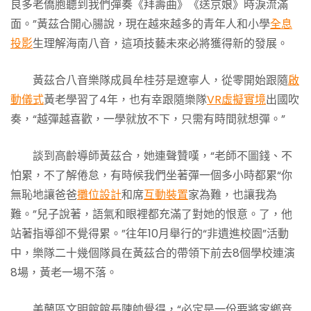
良多老僑胞聽到我們彈奏《拜壽曲》《送京娘》時淚流滿
面。”黃茲合開心腸說，現在越來越多的青年人和小學
全息
投影
生理解海南八音，這項技藝未來必將獲得新的發展。
黃茲合八音樂隊成員牟桂芬是遼寧人，從零開始跟隨
啟
動儀式
黃老學習了4年，也有幸跟隨樂隊
VR虛擬實境
出國吹
奏，“越彈越喜歡，一學就放不下，只需有時間就想彈。”
談到高齡導師黃茲合，她連聲贊嘆，“老師不圖錢、不
怕累，不了解倦怠，有時候我們坐著彈一個多小時都累“你
無恥地讓爸爸
攤位設計
和席
互動裝置
家為難，也讓我為
難。”兒子說著，語氣和眼裡都充滿了對她的恨意。了，他
站著指導卻不覺得累。”往年10月舉行的“非遺進校園”活動
中，樂隊二十幾個隊員在黃茲合的帶領下前去8個學校連演
8場，黃老一場不落。
美蘭區文明館館長陳帥覺得，“必定是一份要將家鄉音