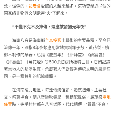
效，懂彈的、
記者會
愛聽的人越來越多，這項曾幾近掉傳的
國家級非物質文明遺產“火”了起來。
“不僅不克不及掉傳，還應該發揚光年夜”
海南八音是海南鄉
全息投影
土藝術的主要品種，至今已
流傳千年，既指8年夜類應用當地資料椰子殼、黃花梨、檳
榔木制作的樂器，也指《慶豐年》《新拜堂》《酬宴會》
《拜壽曲》《萬花燈》等500余首處所獨特曲目，它們記錄
著當地人的點滴生涯，承載著人們對優秀傳統文明的感情認
同，是一種特別的記憶載體。
在海南瓊北地區，每逢傳統佳節、婚喪禮儀、主要社
交、祭奠場合，請八音隊吹奏是一種標配風俗，最茂盛
場地
佈置
時，幾乎村村都有八音樂隊，代代相傳，“聲聲”不息。