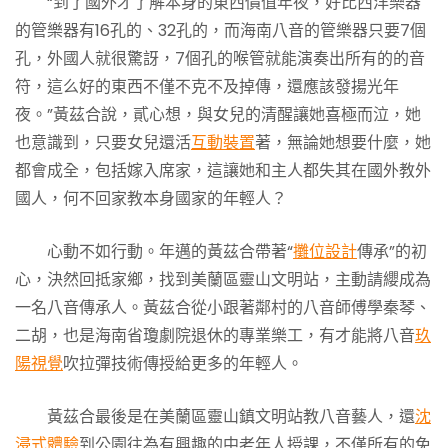
“到了國外才了解本身的東西價值年夜，好比西洋樂器
的管樂器有16孔的、32孔的，而海南八音的管樂器只要7個
孔，外國人就很驚訝，7個孔的喉管就能演奏出所有的的音
符，這么好的東西不僅不克不及掉傳，還應該發揚光年
夜。”黃茲合說，貳心想，與女兒的清醒讓她喜極而泣，她
也意識到，只要女兒還活
互動裝置
著，無論她想要什麼，她
都會成全，包括嫁入席家，這讓她和主人都失其在國外教外
國人，何不回家教本身國家的年輕人？
心動不如行動。年邁的黃茲合帶著“
攤位設計
傳承”的初
心，決然回抵家鄉，找到美蘭區靈山文明站，主動請纓成為
一名八音傳承人。黃茲合從小跟著鄰村的八音師傅學秦琴、
二胡，也是海南省瓊劇院退休的專業樂工，有才能將八音
玖
陽視覺
吹拉彈技術傳授給更多的年輕人。
黃茲合最後是在美蘭區靈山鎮文明站教八音藝人，還
沈
浸式體驗
到公園往為有興趣的中老年人授課，不僅所有的免