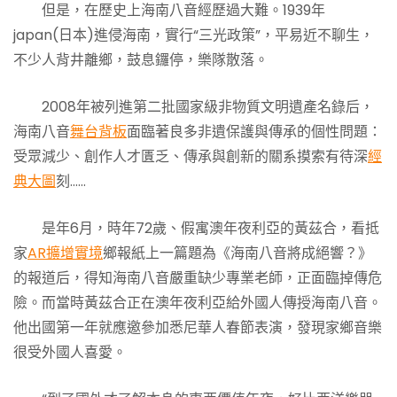
但是，在歷史上海南八音經歷過大難。1939年
japan(日本)進侵海南，實行“三光政策”，平易近不聊生，
不少人背井離鄉，鼓息鑼停，樂隊散落。
2008年被列進第二批國家級非物質文明遺產名錄后，
海南八音
舞台背板
面臨著良多非遺保護與傳承的個性問題：
受眾減少、創作人才匱乏、傳承與創新的關系摸索有待深
經
典大圖
刻……
是年6月，時年72歲、假寓澳年夜利亞的黃茲合，看抵
家
AR擴增實境
鄉報紙上一篇題為《海南八音將成絕響？》
的報道后，得知海南八音嚴重缺少專業老師，正面臨掉傳危
險。而當時黃茲合正在澳年夜利亞給外國人傳授海南八音。
他出國第一年就應邀參加悉尼華人春節表演，發現家鄉音樂
很受外國人喜愛。