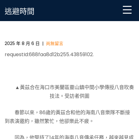
Skip
逃避時間
to
content
從“守藝人”到“收穫人”，將“海南八音”帶出國門_中國村
落復興在線_國度08靠設計廣告村落復興信息門戶
2025 年 8 月 6 日
|
尚無留言
requestId:688faa8d12b255.43859102.
▲黃茲合在海口市美蘭區靈山鎮中間小學傳授八音吹奏
技法。受訪者供圖
春節以來，86歲的黃茲合和他的海南八音樂隊不斷接
到表演邀約，雖然繁忙，他卻樂此不疲。
因為，他堅持了14年的海南八音傳承任務，越來越見成