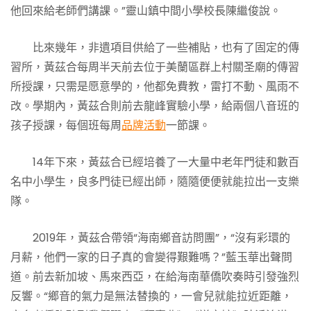
他回來給老師們講課。”靈山鎮中間小學校長陳繼俊說。
比來幾年，非遺項目供給了一些補貼，也有了固定的傳
習所，黃茲合每周半天前去位于美蘭區群上村關圣廟的傳習
所授課，只需是愿意學的，他都免費教，雷打不動、風雨不
改。學期內，黃茲合則前去龍峰實驗小學，給兩個八音班的
孩子授課，每個班每周
品牌活動
一節課。
14年下來，黃茲合已經培養了一大量中老年門徒和數百
名中小學生，良多門徒已經出師，隨隨便便就能拉出一支樂
隊。
2019年，黃茲合帶領“海南鄉音訪問團”，“沒有彩環的
月薪，他們一家的日子真的會變得艱難嗎？”藍玉華出聲問
道。前去新加坡、馬來西亞，在給海南華僑吹奏時引發強烈
反響。“鄉音的氣力是無法替換的，一會兒就能拉近距離，