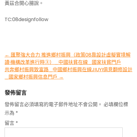
黃茲合開心腸說。
TC:08designfollow
Post
←
匯聚強大合力 推進鄉村振興（政策08靠設計虛擬實境解
讀·機構改革進行時③）_中國扶貧在線_國家扶貧門戶
navigation
共奔鄉村振興致富路_中國鄉村振興在線JIUYI俱意翻修設計
_國家鄉村振興信息門戶
→
發佈留言
發佈留言必須填寫的電子郵件地址不會公開。
必填欄位標
示為
*
留言
*