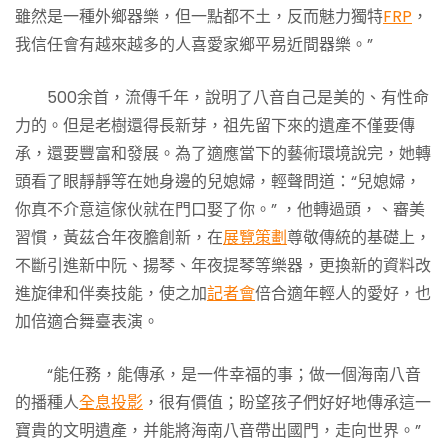
雖然是一種外鄉器樂，但一點都不土，反而魅力獨特
FRP
，
我信任會有越來越多的人喜愛家鄉平易近間器樂。”
500余首，流傳千年，說明了八音自己是美的、有性命
力的。但是老樹還得長新芽，祖先留下來的遺產不僅要傳
承，還要豐富和發展。為了適應當下的藝術環境說完，她轉
頭看了眼靜靜等在她身邊的兒媳婦，輕聲問道：“兒媳婦，
你真不介意這傢伙就在門口娶了你。” ，他轉過頭，、審美
習慣，黃茲合年夜膽創新，在
展覽策劃
尊敬傳統的基礎上，
不斷引進新中阮、揚琴、年夜提琴等樂器，更換新的資料改
進旋律和伴奏技能，使之加
記者會
倍合適年輕人的愛好，也
加倍適合舞臺表演。
“能任務，能傳承，是一件幸福的事；做一個海南八音
的播種人
全息投影
，很有價值；盼望孩子們好好地傳承這一
寶貴的文明遺產，并能將海南八音帶出國門，走向世界。”