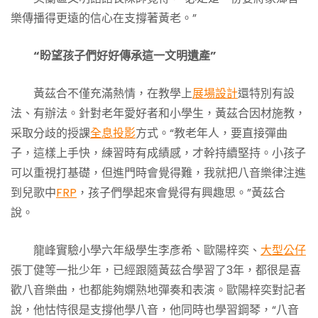
樂傳播得更遠的信心在支撐著黃老。”
“盼望孩子們好好傳承這一文明遺產”
黃茲合不僅充滿熱情，在教學上
展場設計
還特別有設
法、有辦法。針對老年愛好者和小學生，黃茲合因材施教，
采取分歧的授課
全息投影
方式。“教老年人，要直接彈曲
子，這樣上手快，練習時有成績感，才幹持續堅持。小孩子
可以重視打基礎，但進門時會覺得難，我就把八音樂律注進
到兒歌中
FRP
，孩子們學起來會覺得有興趣思。”黃茲合
說。
龍峰實驗小學六年級學生李彥希、歐陽梓奕、
大型公仔
張丁健等一批少年，已經跟隨黃茲合學習了3年，都很是喜
歡八音樂曲，也都能夠嫻熟地彈奏和表演。歐陽梓奕對記者
說，他怙恃很是支撐他學八音，他同時也學習鋼琴，“八音