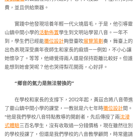
費，並且供給樂器。
實踐中他發現培養年輕一代火燒眉毛，于是，他引導靈
山鎮中間小學的
活動佈置
學生到文明站學習八音。一年不
到，學生們已經能
攤位設計
夠登臺吹
展覽策劃
奏，舞臺上的
出色表現深受廣年夜師生和家長的麻煩——例如，不小心讓
她懷孕了。等等，他總覺得兩人還是保持距離比較好。但誰
能想到她會哭呢？他也哭得梨花開雨，心好評。
“鄉音的氣力是無法替換的”
在學校和家長的支撐下，2012年起，黃茲合將八音帶進
了靈山鎮中間小學的課堂，一教就是六七年時
攤位設計
間。
“他是我們學校八音特點教導的開創者，先后傳授了兩
沈浸
式體驗
三百名學生，沒有收取過一分錢價格，現在雖然往別
的學校授課了，但還是我們學校的八音教學顧問，時常邀請