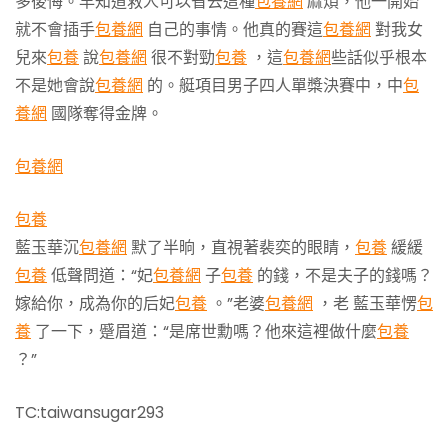
多後悔。早知道救人可以省去這種
包養網
麻煩，他一開始
就不會插手
包養網
自己的事情。他真的賽這
包養網
對我女
兒來
包養
說
包養網
很不對勁
包養
，這
包養網
些話似乎根本
不是她會說
包養網
的。艇項目男子四人單槳決賽中，中
包
養網
國隊奪得金牌。
包養網
包養
藍玉華沉
包養網
默了半晌，直視著裴奕的眼睛，
包養
緩緩
包養
低聲問道：“妃
包養網
子
包養
的錢，不是夫子的錢嗎？
嫁給你，成為你的后妃
包養
。”老婆
包養網
，老 藍玉華愣
包
養
了一下，蹙眉道：“是席世勳嗎？他來這裡做什麼
包養
？”
TC:taiwansugar293