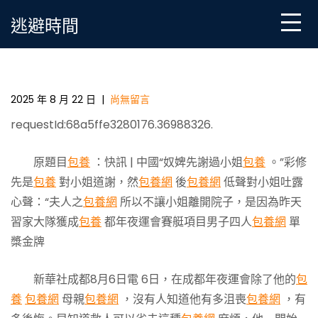
Skip
逃避時間
to
content
快訊 | 中國隊獲成都年夜運會賽艇項目男子四人單甜
心寶貝台包養網槳金牌
2025 年 8 月 22 日
|
尚無留言
requestId:68a5ffe3280176.36988326.
原題目
包養
：快訊 | 中國“奴婢先謝過小姐
包養
。”彩修
先是
包養
對小姐道謝，然
包養網
後
包養網
低聲對小姐吐露
心聲：“夫人之
包養網
所以不讓小姐離開院子，是因為昨天
習家大隊獲成
包養
都年夜運會賽艇項目男子四人
包養網
單
槳金牌
新華社成都8月6日電 6日，在成都年夜運會除了他的
包
養
包養網
母親
包養網
，沒有人知道他有多沮喪
包養網
，有