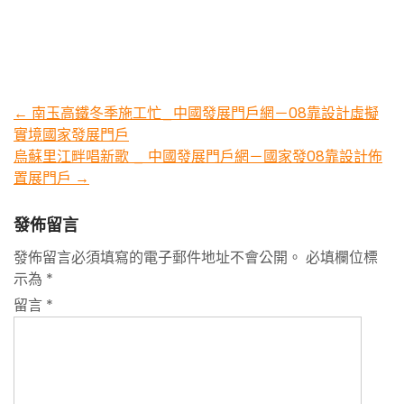
Post
←
南玉高鐵冬季施工忙_中國發展門戶網－08靠設計虛擬
實境國家發展門戶
navigation
烏蘇里江畔唱新歌 _ 中國發展門戶網－國家發08靠設計佈
置展門戶
→
發佈留言
發佈留言必須填寫的電子郵件地址不會公開。
必填欄位標
示為
*
留言
*