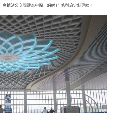
江高鐵站公交關鍵為中間，輻射 14 條則旅定制專線。