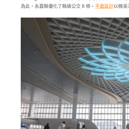
為此，永嘉縣優化了縣級公交 8 條，
平面設計
以楠溪