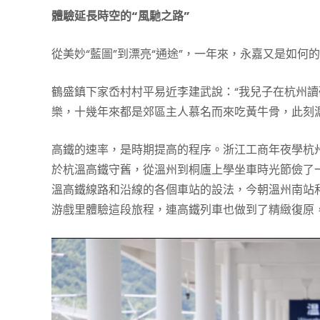
體驗延長時空的“風馳之路”
從美妙“藍圖”到漂亮“通途”，一年來，永嘉又是如何
鶴盛鎮下家岙村村平易近李建武說：“我兒子在杭州
樂，十幾年來都是郊區主人慕名而來吃黃牛骨，此刻
高鐵的速率，是時期提高的程序。浙江工商年夜學杭
於杭溫高鐵守舊，從溫州到桐廬上學坐車時光節儉了一
溫高鐵線路和沿線的各個車站的設法，今朝溫州南站
游戲里體驗這段旅程，連高鐵列車也做到了精緻復原