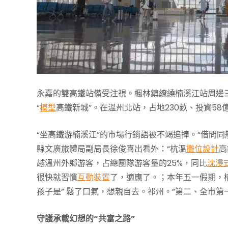
永嘉的雙高鐵站備受注視。楓林鎮繚繞楠溪江站周邊
“
模型
高鐵新城”。在溫州北站，占地230畝、投資5
“坐高鐵游楠溪江”的市場行銷語被不竭追捧。“借問
縣文廣旅體局副局長徐俊喜出看外：“杭溫
攤位設計
高
越溫州外鄉游客，占總團隊游客量的25%，同比
沈浸
很快就習慣
互動裝置
了，適應了。；本年五一假期，楠
孩子是” 鬆了口氣，想親自去。祁州。”第二、全市第
守護承載幻想的“共富之路”