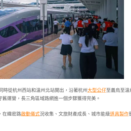
車同時從杭州西站和溫州北站開出，沿著杭州
大型公仔
至義烏至溫
守舊運營，長三角區域路網進一個步驟獲得完美。
，在織密路
啟動儀式
況收集、文旅財產成長、城市能級
道具製作