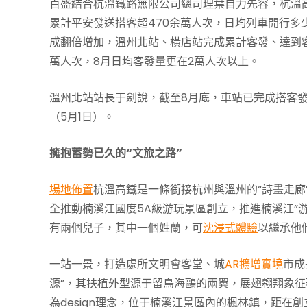
百盛結合杭溫鐵路無限公司總司理葉自力先容，杭溫
累計平安發送搭客超470余萬人次，日均列車開行多
成翻倍增加，溫州北站、橫店站完成累計客發、達到客
萬人次，8月日均客發量更在2萬人次以上。
溫州北站站長于劍說，截至8月底，車站已完成搭客發送3
（5月1日）。
擁抱蓄勢已久的“文旅之路”
場地佈置
杭溫高鐵是一條銜接杭州與溫州的“詩畫走廊
全推動楠溪江國度5A級游玩景區創立，推進楠溪江”
有兩個兒子，其中一個姓蘭，可
沈浸式體驗
以繼承他
一站一景，打造處所文明會客堂、城
AR擴增實境
市成
源”，其扶植外型源于留鳥海鷗的兩翼，展翅翱翔象征
為design理念，位于楠溪江景區內的楓林鎮，距在