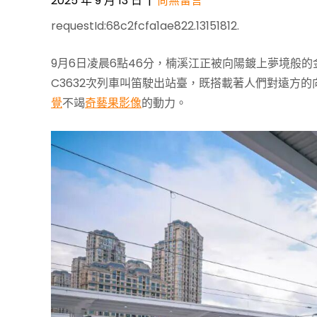
2025 年 9 月 13 日
|
尚無留言
requestId:68c2fcfa1ae822.13151812.
9月6日凌晨6點46分，楠溪江正被向陽鍍上夢境般
C3632次列車叫笛駛出站臺，既搭載著人們對遠方
覺
不竭
奇藝果影像
的動力。