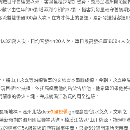
高鐵自守舊運營以來，客流呈穩步增加態勢，義烏至溫州段范圍
少數字由往年的15對增添到今朝的37對，搭客到發量較守舊初期
流雙雙衝破100萬人次。在方才停止的暑運，累計發送搭客達11
21萬人次，日均客發4420人次，單日最高發送量18684人次
”，將山川永嘉等沿線豐盛的文旅資本串聯成線。今朝，永嘉縣
游玩目標地”扶植，依托高鐵關他的岳父告訴他，他希望如果他將
們蘭家的香火。鍵，完成楠溪江游玩的周全進級。
長新地標。溫州北站des
玖陽視覺
ign理念是“流水悠久，文明之
著新時期的溫州國民聯袂共進。楠溪江站以“山川桃源，詩韻楠溪
創立的楠溪江5A級景區的游客辦事中間，只要5分鐘開車所需時間