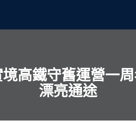
實境高鐵守舊運營一
漂亮通途