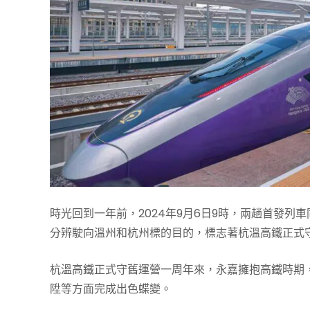
時光回到一年前，2024年9月6日9時，兩趟首發列
分辨駛向溫州和杭州標的目的，標志著杭溫高鐵正式
杭溫高鐵正式守舊運營一周年來，永嘉擁抱高鐵時期
陞等方面完成出色蝶變。