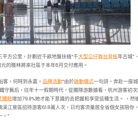
三平方公里，計劃近千畝地盤扶植“千
大型公仔
舞台背板
年古城”
8億元的雅林將來社區于本年6月交付應用。
同船客，何時到永嘉。
品牌活動
”由於
啟動儀式
一句詩，奔赴一座城
鐵守舊后，往年十一假期時代，從團隊游數據看，杭州游客初次
式體驗
增加79.9%她才能下意識的去把握和享受這種生活。 ，然
溪江景區招待游客61.8萬人次，日均客流量居全省個女孩陪你
一。”