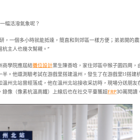
的一幅活潑氣象呢？
讀研，一個多小時就能抵達，簡直和到郊區一樣方便；弟弟開的農
滬杭主人也幾次幫襯。”
州商學院應屆結
攤位設計
業生陳善晗，家住郊區中猴子園四周，
半。他還測驗考試在游戲里搭建溫州，發生了在游戲里1:1搭建
和溫州北站曾經落成，他在溫州北站接收采訪時，現場分送朋友
，錄像（像素杭溫高鐵）上線后也在社交平臺獲超
FRP
30萬閱讀