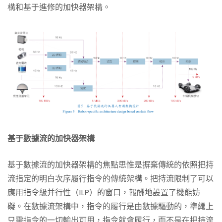
構和基于進修的加快器架構。
基于數據流的加快器架構
基于數據流的加快器架構的焦點思惟是摒棄傳統的依照把持
流指定的明白次序履行指令的傳統架構。把持流限制了可以
應用指令級并行性（ILP）的窗口，報酬地設置了機能妨
礙。在數據流架構中，指令的履行是由數據驅動的，準繩上
只需指令的一切輸出可用，指令就會履行，而不是在把持流