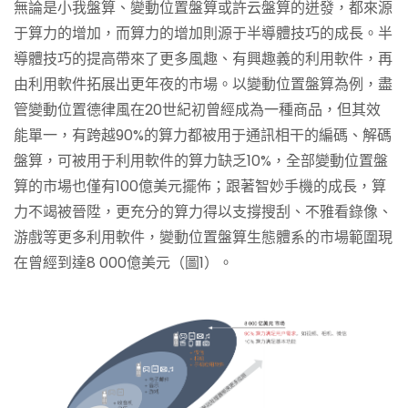
無論是小我盤算、變動位置盤算或許云盤算的迸發，都來源
于算力的增加，而算力的增加則源于半導體技巧的成長。半
導體技巧的提高帶來了更多風趣、有興趣義的利用軟件，再
由利用軟件拓展出更年夜的市場。以變動位置盤算為例，盡
管變動位置德律風在20世紀初曾經成為一種商品，但其效
能單一，有跨越90%的算力都被用于通訊相干的編碼、解碼
盤算，可被用于利用軟件的算力缺乏10%，全部變動位置盤
算的市場也僅有100億美元擺佈；跟著智妙手機的成長，算
力不竭被晉陞，更充分的算力得以支撐搜刮、不雅看錄像、
游戲等更多利用軟件，變動位置盤算生態體系的市場範圍現
在曾經到達8 000億美元（圖1）。