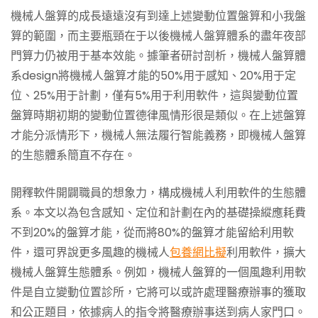
機械人盤算的成長遠遠沒有到達上述變動位置盤算和小我盤
算的範圍，而主要瓶頸在于以後機械人盤算體系的盡年夜部
門算力仍被用于基本效能。據筆者研討剖析，機械人盤算體
系design將機械人盤算才能的50%用于感知、20%用于定
位、25%用于計劃，僅有5%用于利用軟件，這與變動位置
盤算時期初期的變動位置德律風情形很是類似。在上述盤算
才能分派情形下，機械人無法履行智能義務，即機械人盤算
的生態體系簡直不存在。
開釋軟件開闢職員的想象力，構成機械人利用軟件的生態體
系。本文以為包含感知、定位和計劃在內的基礎操縱應耗費
不到20%的盤算才能，從而將80%的盤算才能留給利用軟
件，還可界說更多風趣的機械人
包養網比擬
利用軟件，擴大
機械人盤算生態體系。例如，機械人盤算的一個風趣利用軟
件是自立變動位置診所，它將可以或許處理醫療辦事的獲取
和公正題目，依據病人的指令將醫療辦事送到病人家門口。