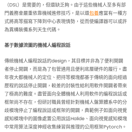
（DSL）是需要的，但還缺乏夠。由于這些機械人至多有部
門義務會嚴重依靠機械進修技巧，是以還
包養
應當有一種方
式將高等描寫下降到中心表現情勢，從而使編譯器可以或許
為異構裝備系列天生代碼。
基于數據流圖的機械人編程說話
傳統機械人編程說話的design，其目標并非為了便利開闢
者停止開闢，而是為了包管通用且便利底層硬件的履行。盡
年夜大都機械人的定位、把持等模塊都基于傳統的面向經過
歷程的說話停止開闢，較差的封裝性給利用軟件開闢者帶來
了極高的難度。盡管面向全體機械人利用軟件的編程說話或
框架尚不存在，但研討職員曾經針對機械人盤算體系中的分
歧模塊停止了編程說話或框架的開闢，典範例子如面向視覺
感知模塊中的圖像處置公用說話Halide、面向視覺感知模塊
中常用算法深度神經收集練習與推理的公用框架Pytorch。