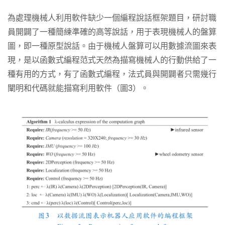
為處理機械人利用軟件缺少一個編程說話框架題目，研討職
員開闢了一種簡練準確的高等說話，用于表現機械人的盤算
圖，即一種原型說話。由于機械人盤算可以用數據流圖來表
現，是以函數式編程范式天然為描寫機械人的行動供給了一
種有用的方式，有了函數式編程，法式員與開闢者只需幾行
闡明和代碼就能描寫利用軟件（圖3）。