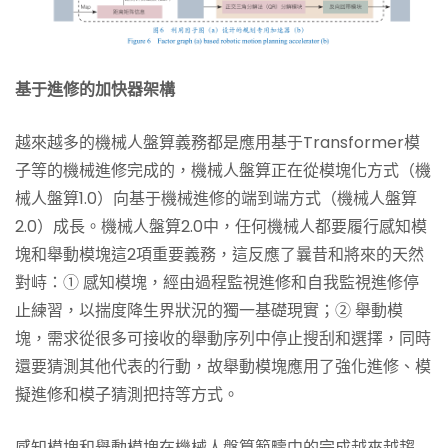
基于進修的加快器架構
越來越多的機械人盤算義務都是應用基于Transformer模
子等的機械進修完成的，機械人盤算正在從模塊化方式（機
械人盤算1.0）向基于機械進修的端到端方式（機械人盤算
2.0）成長。機械人盤算2.0中，任何機械人都要履行感知模
塊和舉動模塊這2項重要義務，這反應了曩昔和將來的天然
對峙：① 感知模塊，經由過程監視進修和自我監視進修停
止練習，以揣度降生界狀況的獨一基礎現實；② 舉動模
塊，需求從很多可接收的舉動序列中停止搜刮和選擇，同時
還要猜測其他代表的行動，故舉動模塊應用了強化進修、模
擬進修和模子猜測把持等方式。
感知模塊和舉動模塊在機械人盤算範疇中的完成越來越趨