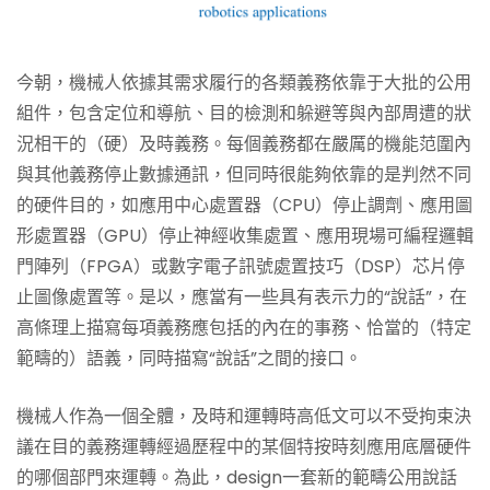
今朝，機械人依據其需求履行的各類義務依靠于大批的公用
組件，包含定位和導航、目的檢測和躲避等與內部周遭的狀
況相干的（硬）及時義務。每個義務都在嚴厲的機能范圍內
與其他義務停止數據通訊，但同時很能夠依靠的是判然不同
的硬件目的，如應用中心處置器（CPU）停止調劑、應用圖
形處置器（GPU）停止神經收集處置、應用現場可編程邏輯
門陣列（FPGA）或數字電子訊號處置技巧（DSP）芯片停
止圖像處置等。是以，應當有一些具有表示力的“說話”，在
高條理上描寫每項義務應包括的內在的事務、恰當的（特定
範疇的）語義，同時描寫“說話”之間的接口。
機械人作為一個全體，及時和運轉時高低文可以不受拘束決
議在目的義務運轉經過歷程中的某個特按時刻應用底層硬件
的哪個部門來運轉。為此，design一套新的範疇公用說話