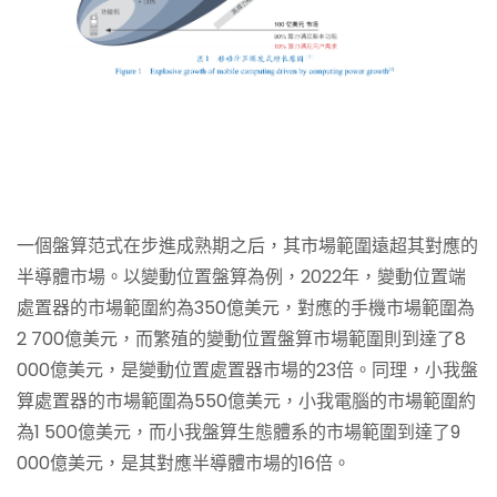
一個盤算范式在步進成熟期之后，其市場範圍遠超其對應的
半導體市場。以變動位置盤算為例，2022年，變動位置端
處置器的市場範圍約為350億美元，對應的手機市場範圍為
2 700億美元，而繁殖的變動位置盤算市場範圍則到達了8
000億美元，是變動位置處置器市場的23倍。同理，小我盤
算處置器的市場範圍為550億美元，小我電腦的市場範圍約
為1 500億美元，而小我盤算生態體系的市場範圍到達了9
000億美元，是其對應半導體市場的16倍。