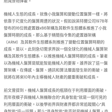
削減食物揮霍。
機械人生態的成長，就像小我盤算和變動位置盤算一樣，將
依靠于尺度化的盤算周遭的狀況。假如說英特爾公司1978年
發布的16位微處置器x86架構及其軟件生態體系推進了小我
盤算時期的成長，那么基于精簡指令集的處置器架構
（ARM）及其軟件生態體系則推進了變動位置盤算時期的
成長。是以，此刻急切需求界說一個全球化的機械人盤算架
構及其軟件生態體系，以推進機械人盤算時期的成長。筆者
以為機械人盤算是賦能智能機械人的要害，誰界說了這一盤
算架構，在傳感、盤算、通訊和算法層面發生新的衝破，誰
就將在將來10年內主導機械人財產的嚴重衝破和成長。
前文曾提到，機械人盤算成長的瓶頸在于利用層面的衝破，
而年夜模子與機械人無機聯合的“具身智能”就是一個可見的
利用層面的衝破。以後學術界與財產界都非常追蹤關心“具
身智能”這一話題，那么“具身智能”能否就是機械人盤算，亦