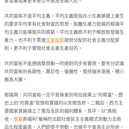
會發展成果更多更公平惠及全體人民。
共同富裕不是平均主義。平均主義是指在小生產基礎上產生
的要求平均享有社會財富的思想，脫離生產力發展的極端平
均主義只能導致共同貧窮。平均主義既不利于解放和發展生
產力，也不利于貫徹
全息投影
按勞分配的社會主義分配原
則，更不利于實現社會主義生產目的。
共同富裕不能通過整齊劃一的絕對同步來實現。要充分認識
共同富裕的長期性、艱巨性、復雜性，堅持循序漸進，積小
勝為大勝。
郁建興：共同富裕一定不是無差別地在結果上“均貧富”，歷
史上的“均貧富”思想和實踐均以失敗告終。二戰后，西方主
要國家普遍建立了惠及全民的福利體系。其中，以“高稅
收、
參展
高福利”著稱的北歐社會民主主義模式勞動力去商
品化程度最高，人們即使不勞動，也幾乎不會為生計所迫，