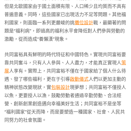
但是北歐國家由于國土面積有限、人口稀少且均質而不具有
普遍意義。同時，這些國家已出現活力不足等問題。其他福
利國家，則面臨一系列更嚴峻的挑
攤位設計
戰，最顯著的問
題是“福利病”，即過高的福利水平會降低對人們參與勞動的
激勵，從而造成“養懶漢”現象。
共同富裕具有鮮明的時代特征和中國特色。實現共同富裕要
靠共同奮斗，只有人人參與、人人盡力，才能真正實現人
策
展
人享有。實際上，共同富裕不僅在于國家給了個人什么待
遇、發了哪些福利，更在于引導
啟動儀式
人們以更加主動的
精神狀態改變現狀，實
包裝設計
現夢想；共同富裕不僅授人
以魚，更要授人以漁，鼓勵勞動者通過辛勤勞動、合法經
營、創新創業創造邁向幸福美好生活；共同富裕不是坐等
“福利國家”從天而降，而是要塑造一種國家、社會、人民共
同努力的社會氛圍。