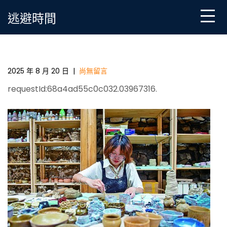
Skip
逃避時間
to
content
正08靠設計佈置確理解共同富裕 以“人人奮斗”實現“人
人享有”_中國鄉村振興在線_國家鄉村振興信息門戶
2025 年 8 月 20 日
|
尚無留言
requestId:68a4ad55c0c032.03967316.