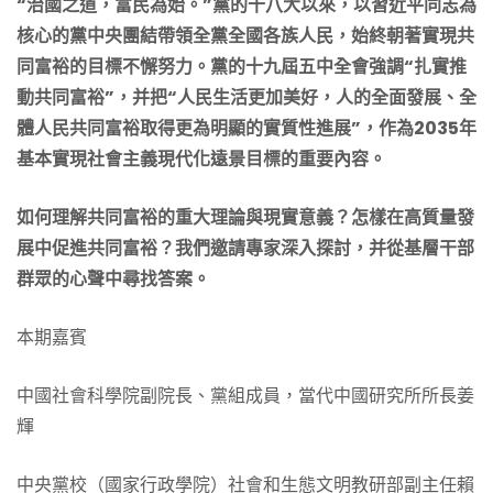
“治國之道，富民為始。”黨的十八大以來，以習近平同志為
核心的黨中央團結帶領全黨全國各族人民，始終朝著實現共
同富裕的目標不懈努力。黨的十九屆五中全會強調“扎實推
動共同富裕”，并把“人民生活更加美好，人的全面發展、全
體人民共同富裕取得更為明顯的實質性進展”，作為2035年
基本實現社會主義現代化遠景目標的重要內容。
如何理解共同富裕的重大理論與現實意義？怎樣在高質量發
展中促進共同富裕？我們邀請專家深入探討，并從基層干部
群眾的心聲中尋找答案。
本期嘉賓
中國社會科學院副院長、黨組成員，當代中國研究所所長姜
輝
中央黨校（國家行政學院）社會和生態文明教研部副主任賴