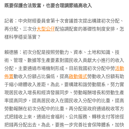
既要保護合法致富，也要合理調節過高收入
記者：中央財經委員會第十次會議首次提出構建初次分配、
再分配、三次分
大型公仔
配協調配套的基礎性制度安排，怎
樣科學穩妥落實？
賴德勝：初次分配是按照勞動力、資本、土地和知識、技
術、管理、數據等生產要素對國民收入貢獻大小進行的收入
分配，主要通過市場機制形成。目前我國初次分配中勞
活動
佈置
動收入份額占比偏低，提高
啟動儀式
勞動收入份額有助
于縮小總體收入差距。為此，要構建和諧勞動關系，努力實
現居民收入增長和經濟發展同步、勞動報酬增長和勞動生產
率提高同步，提高居民收入在國民收入分配中的比重，提高
勞動報酬在初次分配中的比重。再分配是政府通過稅收等方
式把錢收上來，通過社會福利、公共服務、轉移支付等途徑
把錢再分配出去。為此，要進一步完善社會保障體系，加快