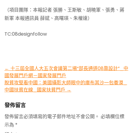
（項目團隊：本報記者 張勝、王斯敏、胡曉軍、張勇、蔣
新軍 本報通訊員 薛斌、高曙瑛、朱權達）
TC:08designfollow
Post
←
十三屆全國人大五次會議第二場“部長通道08靠設計”_中
國發展門戶網－國家發展門戶
navigation
脫貧攻堅看中國：美國攝影大師眼中的庫布其沙一包養漠_
中國扶貧在線_國家扶貧門戶
→
發佈留言
發佈留言必須填寫的電子郵件地址不會公開。
必填欄位標
示為
*