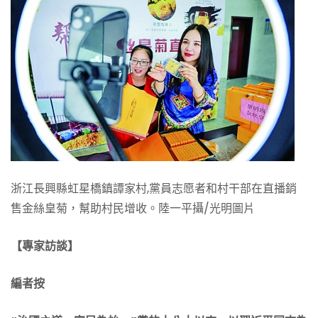
浙江長興縣虹星橋鎮譚家村,黨員志愿者和村干部在直播銷
售金絲皇菊，幫助村民增收。陸一平攝/光明圖片
【專家訪談】
編者按