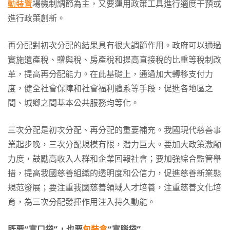
動裝置
場機制調節為主，又要運用政策工具進行適度干預或
進行政策創新。
再分配對初次分配的結果具有很大調節作用。政府可以通過
實施遺產稅、贈與稅、房產稅和提高直接稅的比重等稅制改
革，提高再分配能力。在此基礎上，通過加大轉移支付力
度，健全社會保障和社會福利體系等手段，促進各地區之
間、城鄉之間基本公共服務均等化。
三次分配是初次分配、再分配的重要補充。我國現代慈善事
業起步晚，三次分配規模有限，潛力巨大。要加大政策激勵
力度，鼓勵高收入人群和企業回報社會；要加強綜合監管舉
措，提高我國慈善組織的透明度和公信力，促進慈善新業態
規范發展；要注重我國慈善領域人才培養，注重慈善文化培
育，為三次分配發揮作用注入持久動能。
既要“富口袋”，也要
包裝盒
“富腦袋”