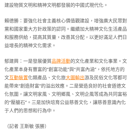
建設物質文明和精神文明都發展的中國式現代化。
賴德勝：要強化社會主義核心價值觀建設，增強廣大民眾對
黨和國家重大方針政策的認同。繼續加大精神文化生活產品
和服務供給，提高其質量，改善其分配，以更好滿足人們日
益增長的精神文化需求。
郁建興：一是發展優質
品牌活動
的文化產業和文化事業。文
化產業本身有豐富的“創富功能”與“共富內涵”，依托地方的
文
互動裝置
化類產品、文化旅
大圖輸出
游及民俗文化等都可
能帶來“創造財富”的溢出效應。二是營造良好的社會道德文
化氛圍，讓文明家風、文明鄉風、文明企風等成為共同富裕
的“壓艙石”。三是加快培育公益慈善文化，讓慈善意識內化
于人們的思想和行為中。
（記者 王斯敏 張勝）