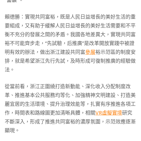
“富礦”。
賴德勝：實現共同富裕，既是人民日益增長的美好生活的重
要組成，又有助于緩解人民日益增長的美好生活需要和不平
衡不充分的發展之間的矛盾。我國各地差異大，實現共同富
裕不可能齊步走，“先試驗，后推廣”是改革開放實踐中被證
明有效的辦法，做出浙江建設共同富
參展
裕示范區的制度安
排，就是希望浙江先行先試，及時形成可復制推廣的經驗做
法。
從當前看，浙江正圍繞打造新動能、深化收入分配制度改
革、推進基本公共服務均等化、加強精神文明建設、打造美
麗宜居的生活環境、提升治理效能等，扎實有序推進各項工
作，時間表和路線圖更加清晰具體，相關
VR虛擬實境
研究
不斷深入，形成了推進共同富裕的濃厚氛圍，示范效應逐漸
顯現。