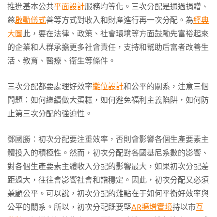
推進基本公共
平面設計
服務均等化。三次分配是通過捐贈、
慈
啟動儀式
善等方式對收入和財產進行再一次分配。為
經典
大圖
此，要在法律、政策、社會環境等方面鼓勵先富裕起來
的企業和人群承擔更多社會責任，支持和幫助后富者改善生
活、教育、醫療、衛生等條件。
三次分配都要處理好效率
攤位設計
和公平的關系，注意三個
問題：如何繼續做大蛋糕，如何避免福利主義陷阱，如何防
止第三次分配的強迫性。
鄧國勝：初次分配要注重效率，否則會影響各個生產要素主
體投入的積極性。然而，初次分配對各國基尼系數的影響、
對各個生產要素主體收入分配的影響最大，如果初次分配差
距過大，往往會影響社會和諧穩定。因此，初次分配又必須
兼顧公平。可以說，初次分配的難點在于如何平衡好效率與
公平的關系。所以，初次分配既要堅
AR擴增實境
持以市
互