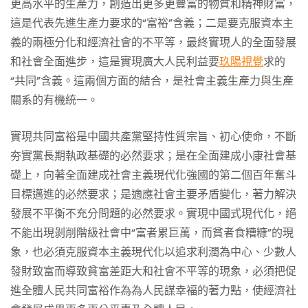
更高水平的生產力，創造出更多更豐富的物質和精神財富，
這是代表先進生產力要求的“富裕”含義；二是要克服資本主
義的兩極分化和經濟社會的不平等，最終實現人的全面發展
和社會全面進步，這是實現廣大人民利益要
玖陽視覺
求的
“共同”含義。這兩個方面的結合，是社會主義生產力與生產
關系的有機統一。
實現共同富裕是中國共產黨堅持性質宗旨、初心使命，不斷
夯實黨長期執政基礎的必然要求；是在全面建成小康社會基
礎上，向著全面建成社會主義現代化強國的第二個百年奮斗
目標邁進的必然要求；是適應社會主要矛盾變化，著力解決
發展不平衡不充分問題的必然要求。實現中國式現代化，絕
不能出現剝削階級社會中“富者累巨萬，而貧者食糟糠”的現
象，也必須克服資本主義現代化以追求利潤為中心、少數人
發財致富而導致貧富差距大和社會不平等的現象，必須把促
進全體人民共同富裕作為為人民謀幸福的著力點，使經濟社