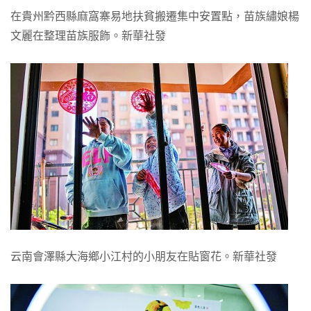
在貴州黔西縣麻窩寨易地扶貧搬遷集中安置點，苗族繡娘楊
文麗在整理苗族服飾。新華社發
云南會澤縣大海鄉小江村的小朋友在貼窗花。新華社發