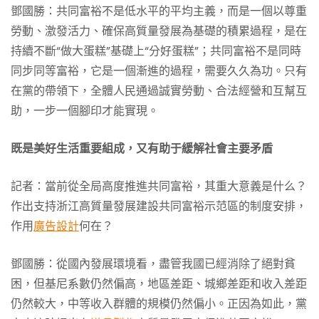
鄧國勝：共同富裕不是低水平的平均主義，而是一個以尊重
勞動、激發活力、確保高質量發展為基礎的積累過程，是在
持續不斷“做大蛋糕”基礎上“分好蛋糕”；共同富裕不是同時
同步同等富裕，它是一個漸進的過程，需要久久為功。只有
在黨的帶領下，全體人民通過誠實勞動、合法經營和互幫互
助，一步一個腳印才能實現。
既是美好生活重要組成，又有助于緩解社會主要矛盾
記者：當前從全局高度推進共同富裕，其重大意義是什么？
作出支持浙江高質量發展建設共同富裕示范區的制度安排，
作用
廣告設計
何在？
鄧國勝：從國內發展環境看，盡管我國已經消除了絕對貧
困，但基尼系數仍然偏高，地區差距、城鄉差距和收入差距
仍然較大，中等收入群體的規模仍然偏小。正因為如此，黨