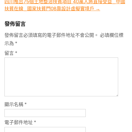
四川推出75個土地整治扶貧項目 40萬人將直接受益_中國
扶貧在線_國家扶貧門08靠設計虛擬實境戶
→
發佈留言
發佈留言必須填寫的電子郵件地址不會公開。
必填欄位標
示為
*
留言
*
顯示名稱
*
電子郵件地址
*