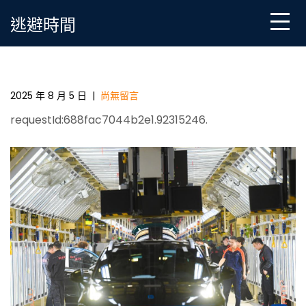
Skip
逃避時間
to
content
浙江余姚：強大進步前輩制造業 助推經濟高東西
OSDER奧斯德零件報價的品質成長_中國村落復興在線_
國度村落復興信息門戶
2025 年 8 月 5 日
|
尚無留言
requestId:688fac7044b2e1.92315246.