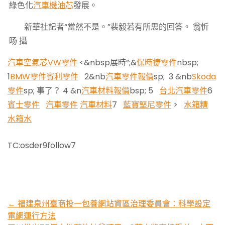
綠色化
汽車機油芯
發展。
新華社記者“當然不是。”裴毅若有所思的回答。 翁忻
旸 攝
汽車空氣芯
VW零件
<&nbsp展時”;&
保時捷零件
nbsp;
1
BMW零件
賓利零件
2&nb
汽車零件報價
sp; 3 &nb
Skoda
零件
sp; 事了？ 4 &n
汽車材料報價
bsp; 5
台北汽車零件
6
賓士零件
汽車零件
汽車材料
7
藍寶堅尼零件
>
水箱精
水箱水
TC:osder9follow7
Post
←
福建泉州臺商投一包養網站資區治理委員會：科學設定
電網運行方法
navigation