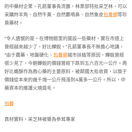
的中藥材企業，孔箭董事長流露，林業部特批采芝林，可以
采購羚羊角、自然牛黃、自然麝噴鼻、自然象皮
包養網
等珍
貴藥材。
“令人遺憾的是，在博物館里的擺設一些藥材，實在市道上
曾經越來越少了，好比蟬蛻。”孔箭董事長不無擔心地講，
“由于農藥、地盤硬化、
包養網
城市扶植等原因，蟬蛻曾經
很少見了，今朝蟬蛻的價錢曾經下跌到五六百元一公斤。再
好比蟾酥作為救心藥的主要原料，被鄰國大批收買，以致于
價錢從本來的幾千塊一公斤飛漲到4萬多一公斤。所以，中
藥資本的維護火燒眉毛。
包養
真材實料，采芝林被譽為參茸專家