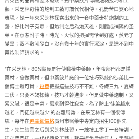
片東西的品質和臨床療效。對中藥飲片傳統炮制技巧和工
藝，采芝林奇特的炮制工藝可謂代代相傳。孔箭苦口婆心地
表現，幾十年來采芝林探索出來的一套中藥奇特炮制的工
藝，好比附子有毒，但炮制之后為炮天雄，則釀成補陽的圣
藥。在蒸煮附子時，時光、火候的把握需恰到好處，蒸老了
變黑；蒸不敷就發白。沒有幾十年的實行沉淀，是達不到中
藥炮制師請求的。
“在采芝林，80%職員是行使職權中藥師，年夜部門都是懂
藥材，會做藥材，但中藥飲片廠的一位技巧熟練的徒弟比一
個博士還可貴，
包養
把握這些技巧不不難，冬練三九，夏練
三伏，只要不竭操練，技巧才幹進步。但是做中藥炮制，又
累又臟，很是辛勞，需求耐得住寂寞。為了防止‘徒弟越來
越老，門徒越來越少‘的為難局勢，在采芝林有一個很傳
統，每年在
包養網價格
廣州市醫藥中專定向招生100個先
生，先生結業之后到采芝林練習，一線技工零丁一套培訓，
徒弟帶門徒，一代代傳承工藝，就是避免后繼無人、手藝掉