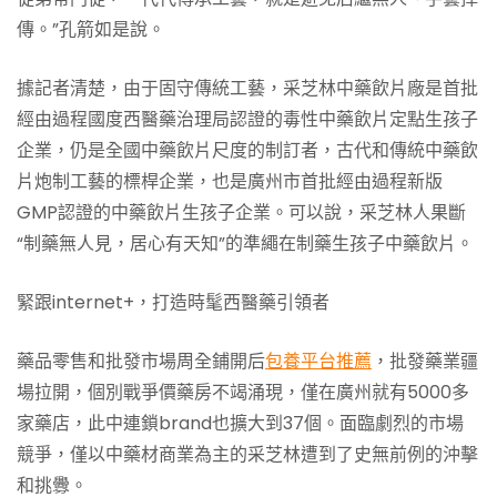
傳。”孔箭如是說。
據記者清楚，由于固守傳統工藝，采芝林中藥飲片廠是首批
經由過程國度西醫藥治理局認證的毒性中藥飲片定點生孩子
企業，仍是全國中藥飲片尺度的制訂者，古代和傳統中藥飲
片炮制工藝的標桿企業，也是廣州市首批經由過程新版
GMP認證的中藥飲片生孩子企業。可以說，采芝林人果斷
“制藥無人見，居心有天知”的準繩在制藥生孩子中藥飲片。
緊跟internet+，打造時髦西醫藥引領者
藥品零售和批發市場周全鋪開后
包養平台推薦
，批發藥業疆
場拉開，個別戰爭價藥房不竭涌現，僅在廣州就有5000多
家藥店，此中連鎖brand也擴大到37個。面臨劇烈的市場
競爭，僅以中藥材商業為主的采芝林遭到了史無前例的沖擊
和挑釁。