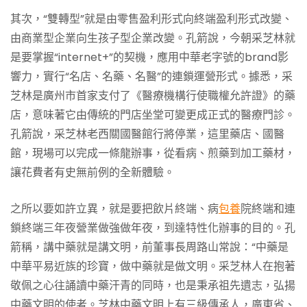
其次，“雙轉型”就是由零售盈利形式向終端盈利形式改變、
由商業型企業向生孩子型企業改變。孔箭說，今朝采芝林就
是要掌握“internet+”的契機，應用中華老字號的brand影
響力，實行“名店、名藥、名醫”的連鎖運營形式。據悉，采
芝林是廣州市首家支付了《醫療機構行使職權允許證》的藥
店，意味著它由傳統的門店坐堂可變更成正式的醫療門診。
孔箭說，采芝林老西關國醫館行將停業，這里藥店、國醫
館，現場可以完成一條龍辦事，從看病、煎藥到加工藥材，
讓花費者有史無前例的全新體驗。
之所以要如許立異，就是要把飲片終端、病
包養
院終端和連
鎖終端三年夜營業做強做年夜，到達特性化辦事的目的。孔
箭稱，講中藥就是講文明，前董事長周路山常說：“中藥是
中華平易近族的珍寶，做中藥就是做文明。采芝林人在抱著
敬佩之心往誦讀中藥汗青的同時，也是秉承祖先遺志，弘揚
中藥文明的使者。芝林中藥文明上有三級傳承人，廣東省、