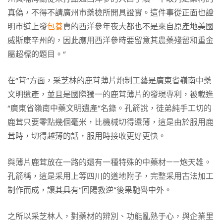
真偽，不得不請廣州市藥檢所開具證實。這件事從正面也證
明市道上發
包養
賣的西洋參年夜大都也不是來自原產地美國
威斯康辛州的，因此應用西洋參時要留意其農藥殘留和重金
屬超標的題目。”
在“茸”方面，采芝林的鹿茸薄片炮制工藝是廣東省嶺南中藥
文明遺產，並且是國際獨一的鹿茸薄片的發現專利，被載進
“廣東省嶺南中藥文明遺產”名錄。孔箭說，徒弟純手工切的
鹿茸只要零點幾個毫米，比機械切得還薄，這是由於服用鹿
茸時，切得越薄的話，服用時接收更好更快。
與薄片鹿茸放在一路的還有一種特殊的中藥材——炮天雄。
孔箭稱，這是采用上等四川的道地附子，完整采用古法加工
制作而成，讓其具有“回陽救逆“後果馳譽中外。
之所以采芝林人，對藥材的辨別、功能亂熟于心，與企業里