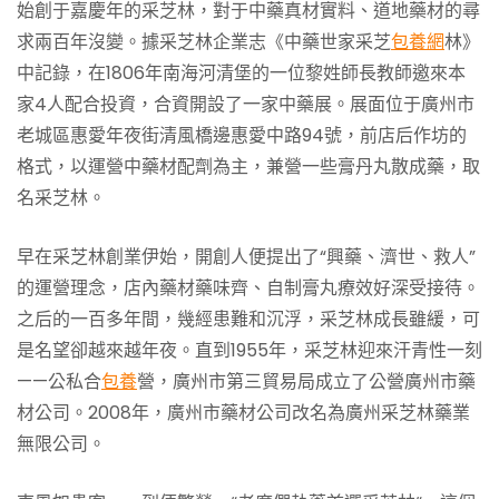
始創于嘉慶年的采芝林，對于中藥真材實料、道地藥材的尋
求兩百年沒變。據采芝林企業志《中藥世家采芝
包養網
林》
中記錄，在1806年南海河清堡的一位黎姓師長教師邀來本
家4人配合投資，合資開設了一家中藥展。展面位于廣州市
老城區惠愛年夜街清風橋邊惠愛中路94號，前店后作坊的
格式，以運營中藥材配劑為主，兼營一些膏丹丸散成藥，取
名采芝林。
早在采芝林創業伊始，開創人便提出了“興藥、濟世、救人”
的運營理念，店內藥材藥味齊、自制膏丸療效好深受接待。
之后的一百多年間，幾經患難和沉浮，采芝林成長雖緩，可
是名望卻越來越年夜。直到1955年，采芝林迎來汗青性一刻
——公私合
包養
營，廣州市第三貿易局成立了公營廣州市藥
材公司。2008年，廣州市藥材公司改名為廣州采芝林藥業
無限公司。