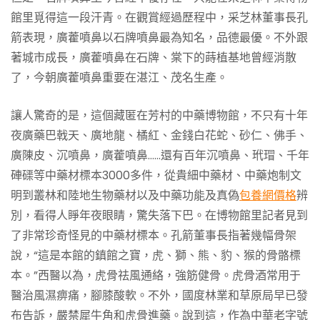
館里覓得這一段汗青。在觀賞經過歷程中，采芝林董事長孔
箭表現，廣藿噴鼻以石牌噴鼻最為知名，品德最優。不外跟
著城市成長，廣藿噴鼻在石牌、棠下的蒔植基地曾經消散
了，今朝廣藿噴鼻重要在湛江、茂名生產。
讓人驚奇的是，這個藏匿在芳村的中藥博物館，不只有十年
夜廣藥巴戟天、廣地龍、橘紅、金錢白花蛇、砂仁、佛手、
廣陳皮、沉噴鼻，廣藿噴鼻……還有百年沉噴鼻、玳瑁、千年
硨磲等中藥材標本3000多件，從貴細中藥材、中藥炮制文
明到叢林和陸地生物藥材以及中藥功能及真偽
包養網價格
辨
別，看得人睜年夜眼睛，驚失落下巴。在博物館里記者見到
了非常珍奇怪見的中藥材標本。孔箭董事長指著幾幅骨架
說，“這是本館的鎮館之寶，虎、獅、熊、豹、猴的骨骼標
本。”西醫以為，虎骨祛風通絡，強筋健骨。虎骨酒常用于
醫治風濕痹痛，腳膝酸軟。不外，國度林業和草原局早已發
布告訴，嚴禁犀牛角和虎骨進藥。說到這，作為中華老字號