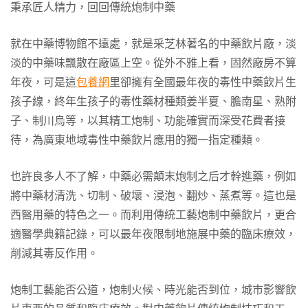
秉承匠人精力，回回傳統炮制中藥
就在中藥博物館不遠處，就是采芝林著名的中藥飲片廠，淡
淡的中藥味飄散在廠區上空。從外不雅上看，固然廠房不算
年夜，可是這
包養網
里卻擁有全國最年夜的毒性中藥飲片生
孩子線，終年生孩子的毒性藥材種類姜半夏、膽南星、熟附
子、制川烏等，以其精工炮制、功能確實而深受花費者接
待，為廣東地域毒性中藥飲片應用的獨一指定種類。
也許良多人不了解，中藥必需顛末炮制之后才幹進藥，例如
將中藥材清洗、切制、破壞、浸泡、翻炒、蒸煮等。這也是
西醫用藥的特色之一。而利用傳統工藝炮制中藥飲片，更合
適醫學典籍記錄，可以最年夜限制地施展中藥的臨床療效，
削減其毒反作用。
炮制工藝能否公道，炮制火候、時光能否到位，城市影響飲