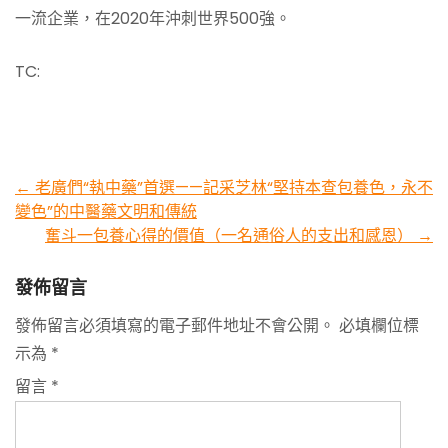
一流企業，在2020年沖刺世界500強。
TC:
Post
←
老廣們“執中藥”首選——記采芝林“堅持本查包養色，永不
變色”的中醫藥文明和傳統
navigation
奮斗一包養心得的價值（一名通俗人的支出和感恩）
→
發佈留言
發佈留言必須填寫的電子郵件地址不會公開。
必填欄位標
示為
*
留言
*