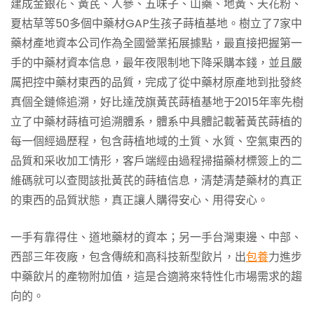
建成金銀花、黃芪、人參、五味子、山藥、地黃、天花粉、
夏枯草等50多個中藥材GAP生孩子蒔植基地。樹立了7家中
藥材產地資本公司作為全國營業拓展據點，最直接把握第一
手的中藥材資本信息，最年夜限制地下降采購本錢，並且嚴
厲把控中藥材東西的品質，完成了從中藥材原產地到批發終
真個全鏈條追溯，好比達茂旗黃芪蒔植基地于2015年率先樹
立了中藥材蒔植可追溯體系，體系中具體記載著黃芪蒔植的
每一個經過歷程，包含蒔植地域的土質、水質、空氣東西的
品質和采收加工情形，客戶端經由過程掃描藥材標簽上的二
維碼就可以查閱該批黃芪的蒔植信息，清楚清楚藥材的真正
的東西的品質狀態，真正讓人購得安心、用得安心。
一手有靠得住、道地藥材的資本；另一手台灣東邊、中部、
西部三年夜廠，包含傳統和高科技新型飲片，出
包養
力進步
中藥飲片的產物附加值，這是合適將來特性化市場需求的趨
向的。