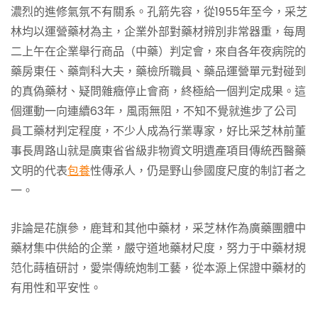
濃烈的進修氣氛不有關系。孔箭先容，從1955年至今，采芝
林均以運營藥材為主，企業外部對藥材辨別非常器重，每周
二上午在企業舉行商品（中藥）判定會，來自各年夜病院的
藥房東任、藥劑科大夫，藥檢所職員、藥品運營單元對碰到
的真偽藥材、疑問雜癥停止會商，終極給一個判定成果。這
個運動一向連續63年，風雨無阻，不知不覺就進步了公司
員工藥材判定程度，不少人成為行業專家，好比采芝林前董
事長周路山就是廣東省省級非物資文明遺產項目傳統西醫藥
文明的代表
包養
性傳承人，仍是野山參國度尺度的制訂者之
一。
非論是花旗參，鹿茸和其他中藥材，采芝林作為廣藥團體中
藥材集中供給的企業，嚴守道地藥材尺度，努力于中藥材規
范化蒔植研討，愛崇傳統炮制工藝，從本源上保證中藥材的
有用性和平安性。