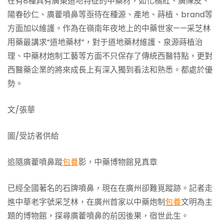
在有8種具有廣東道地特征的中藥材，如化橘紅、廣陳皮、
陽春砂仁、廣藿噴鼻等亟待在種源、產地、蒔植、brand等
方面加以維護。作為在嶺南年夜地上的中藥世家——采芝林
用藥最講求“道地藥材”，對于道地藥材維護、泉源蒔植治
理、中藥材炮制工藝等方面不只保存了傳統西醫特點，更對
西醫藥企業的將來成長上有深入獨到看法和熟悉。都處於優
勢。
文/張華
圖/受訪者供給
追隨廣藿噴鼻蹤
包養
影，中藥博物館見真章
已經全國著名的石牌噴鼻，現在在廣州卻難覓蹤跡。記者走
進中華老字號采芝林，在廣州首家以中藥炮制
包養
文明為主
題的博物館，探尋廣藿噴鼻的前因後果，宿世此生。