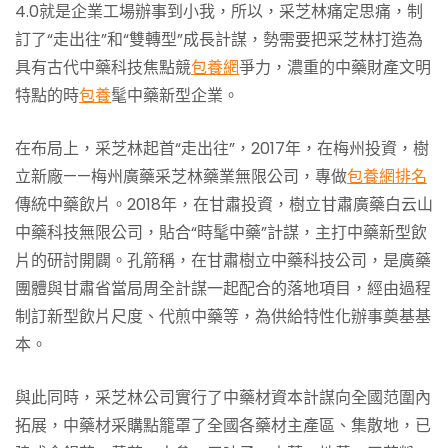
4.0就是企業工場辦事到小我，所以，采芝林痛定思痛，制
訂了“走出往”和“雙轉型”成長計謀，勢需要把采芝林打造為
具有古代中藥科技焦點競
包養網
爭力，濃重的中藥財產文明
特點的時
包養
髦中藥新型企業。
在布局上，采芝林起首“走出往”，2017年，在梅州投資，樹
立新廠——梅州廣藥采芝林藥業無限公司，專做
包養網排名
傳統中藥飲片。2018年，在甘肅投資，樹立甘肅廣藥白云山
中藥科技無限公司，貼合“時髦中藥”計謀，主打中藥新型飲
片的研討開闢。孔箭稱，在甘肅樹立中藥科技公司，是廣藥
團體與甘肅省當局周全計謀一起配合的落地項目，經由過程
制訂新型飲片尺度、代煎中藥等，為供給特性化辦事奠基基
本。
與此同時，采芝林公司實行了中藥材資本計謀向全國范圍內
拓展，中藥材采購點籠罩了全國各藥材主產區、集散地，已