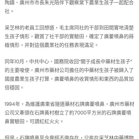
陶鑄、廣州市市長朱光陪伴下觀察棠下農業生孩子一起配合
社。
采芝林的老員工回想道，毛主席同社的干部到田間實地清楚
生孩子情形，觀賞了社干部的實驗田，確定了廣藿噴鼻的蒔
植情形，并對這個農業社的任務表現滿足。
同年10月，中共中心、國務院收回“關于成長中藥材生孩子”
的主要唆使，廣州市藥材公司擔任的中藥材生孩子被歸入了
國度農業生孩子打算，廣藿噴鼻的收買情形和東西的品質加
倍穩固。
1994年，為維護廣東省隧道藥材石牌廣藿噴鼻，廣州市藥材
公司又牽頭在石牌黃村樹立了約7000平方米的石牌廣藿噴
鼻實驗田，可謂紅紅火火。
但是，石牌噴鼻至今曾經不復存在，只能在采芝林中藥博物