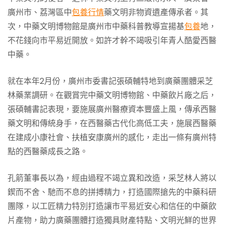
廣州市、荔灣區中
包養行情
藥文明非物資遺產傳承者。其
次，中藥文明博物館是廣州市中藥科普教導宣揚基
包養
地，
不花錢向市平易近開放。如許才幹不竭吸引年青人酷愛西醫
中藥。
就在本年2月份，廣州市委書記張碩輔特地到廣藥團體采芝
林藥業調研。在觀賞完中藥文明博物館、中藥飲片廠之后，
張碩輔書記表現，要施展廣州醫療資本豐盛上風，傳承西醫
藥文明和傳統身手，在西醫藥古代化高低工夫，施展西醫藥
在建成小康社會、扶植安康廣州的感化，走出一條有廣州特
點的西醫藥成長之路。
孔箭董事長以為，經由過程不竭立異和改造，采芝林人將以
鍥而不舍、馳而不息的拼搏精力，打造國際搶先的中藥科研
團隊，以工匠精力特別打造讓市平易近安心和信任的中藥飲
片產物，助力廣藥團體打造獨具財產特點、文明光鮮的世界