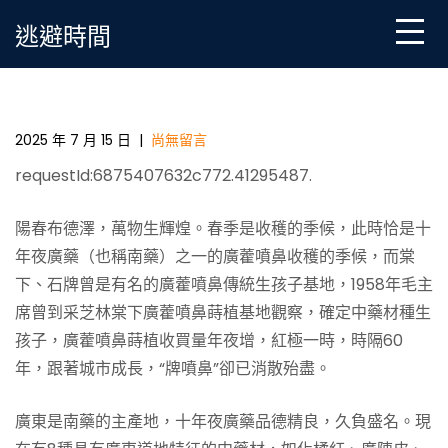
Skip
逃避時間
to
content
老廣們“執中藥”首選——記采芝林“堅持本查包養色，
永不變色”的中醫藥文明和傳統
2025 年 7 月 15 日
|
尚無留言
requestId:6875407632c772.41295487.
陽春布德澤，萬物生輝煌。春季是收穫的季候，此時恰是十
年夜廣藥（也稱南藥）之一的廣藿噴鼻收穫的季候，而棠
下、石牌曾是有名的廣藿噴鼻傳統生孩子基地，1958年毛主
席曾到采芝林棠下廣藿噴鼻蒔植基地觀察，確定中藥材種生
孩子，廣藿噴鼻蒔植收買量年夜增，紅極一時，時隔60
年，跟著城市成長，“牌噴鼻”卻已消散殆盡。
廣東是南藥的主產地，十年夜廣藥品德精良，久負盛名。現