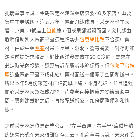
孔箭董事長說，今朝采芝林連鎖藥店只要40多家店，重要
集中在老城區。這五六年，電商飛速成長，采芝林也在天
貓、京東、1號店上
包養
線，但成果卻鎩羽而回。究其緣由
發明借助別人電商平臺這種情勢并
包養網比較
不合適中藥
材，由於中藥
包養
材最怕長蟲、濕潤、發霉蛻變，對存貯和
運輸前提請求較高，好比西洋參需放在20℃冷躲，需求在
必定時光內投遞，還需告訴花費者冰箱保留。但
包養平台推
薦
這些電商平臺不成能給中藥材配送一個零丁空間和辦事。
所以本年5月份采芝林自建商城上線，本身配送。並且追蹤
關心采芝林大眾號或APP，花費者直接把藥方發給煎煮中
間，藥劑建煮好之后，直接配送抵家，加倍簡略便利和快
捷。
之前采芝林定位是商業公司，“左手買進，右手出”這種集約
的運營形式在未來很難保存上去。孔箭董事長說，未來產業