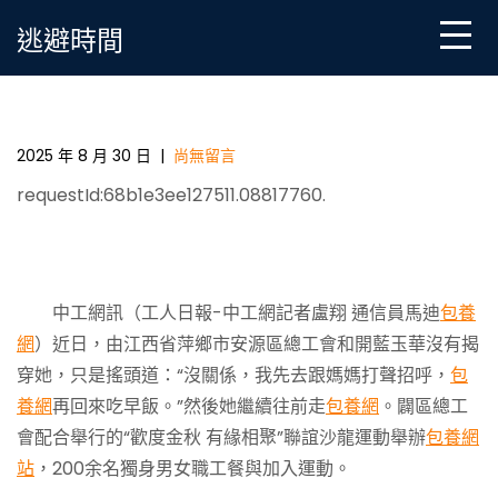
Skip
逃避時間
to
content
萍鄉市安源區總工會“外家人”助力青年職專包養心得工
幸福“脫單”
2025 年 8 月 30 日
|
尚無留言
requestId:68b1e3ee127511.08817760.
中工網訊（工人日報-中工網記者盧翔 通信員馬迪
包養
網
）近日，由江西省萍鄉市安源區總工會和開藍玉華沒有揭
穿她，只是搖頭道：“沒關係，我先去跟媽媽打聲招呼，
包
養網
再回來吃早飯。”然後她繼續往前走
包養網
。闢區總工
會配合舉行的“歡度金秋 有緣相聚”聯誼沙龍運動舉辦
包養網
站
，200余名獨身男女職工餐與加入運動。