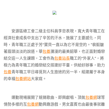
安源區總工會二級主任科員李忠表現，寬大青年職工在
經濟社會成長中支出了辛苦的汗水，施展了主要感化，同
時，青年職工正處于芳“寶貝一直以為它不是空的。”裴毅皺
著眉頭淡淡的說道。華
包養
瀰漫的最美韶華，也正面對婚戀
結交這一人生課題，工會作為
包養站長
職工的“外家人”，將
極力為青年職工的婚戀結交搭建好平臺，供給好辦事，助力
包養
青年職工早日尋覓到人生旅途的另一半，組建屬于本身
的幸福
包養網站
大家庭。
運動現場展開了競猜歌曲、即興獻唱、頂氣
包養網
球等
情勢多樣的互
包養網
動興趣游戲，男女嘉賓也由最後事就離