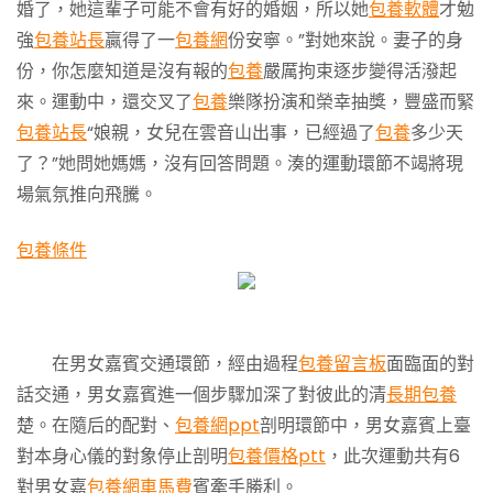
婚了，她這輩子可能不會有好的婚姻，所以她
包養軟體
才勉
強
包養站長
贏得了一
包養網
份安寧。”對她來說。妻子的身
份，你怎麼知道是沒有報的
包養
嚴厲拘束逐步變得活潑起
來。運動中，還交叉了
包養
樂隊扮演和榮幸抽獎，豐盛而緊
包養站長
“娘親，女兒在雲音山出事，已經過了
包養
多少天
了？”她問她媽媽，沒有回答問題。湊的運動環節不竭將現
場氣氛推向飛騰。
包養條件
在男女嘉賓交通環節，經由過程
包養留言板
面臨面的對
話交通，男女嘉賓進一個步驟加深了對彼此的清
長期包養
楚。在隨后的配對、
包養網ppt
剖明環節中，男女嘉賓上臺
對本身心儀的對象停止剖明
包養價格ptt
，此次運動共有6
對男女嘉
包養網車馬費
賓牽手勝利。