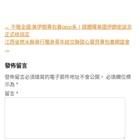
Post
←
不雅全國·美伊關專包養app系丨媒體曝美國伊朗密談非
正式核協定
navigation
江西省修水縣舉行獨身青年結交聯甜心寶貝專包養網誼會
→
發佈留言
發佈留言必須填寫的電子郵件地址不會公開。
必填欄位標
示為
*
留言
*