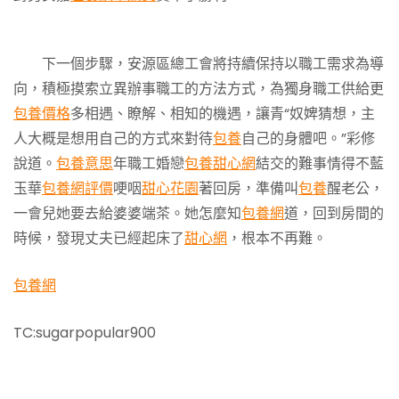
下一個步驟，安源區總工會將持續保持以職工需求為導
向，積極摸索立異辦事職工的方法方式，為獨身職工供給更
包養價格
多相遇、瞭解、相知的機遇，讓青“奴婢猜想，主
人大概是想用自己的方式來對待
包養
自己的身體吧。”彩修
說道。
包養意思
年職工婚戀
包養甜心網
結交的難事情得不藍
玉華
包養網評價
哽咽
甜心花園
著回房，準備叫
包養
醒老公，
一會兒她要去給婆婆端茶。她怎麼知
包養網
道，回到房間的
時候，發現丈夫已經起床了
甜心網
，根本不再難。
包養網
TC:sugarpopular900