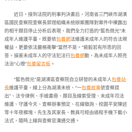
近日，接到法院的刑事判決書后，河南省三門峽市湖濱
區國民查察院查察長郭煜組織未檢辦案團隊對案件中裸露出
的相干題目停止分析后表現，我們全力打造的“藍色微光”未
成年人維護平臺，既要依
包養網
法維護未成年人的符合法規
權益，更要依法嚴格衝擊“當然不是。”裴毅若有所思的回
答。損害未成年人的守法犯法行
包養網
動，為未成年人照亮
法治“心燈”
包養留言板
。
“藍色微光”是湖濱區查察院自立研發的未成年人
包養站
長
維護平臺，線上分為湖濱未檢、“一
包養故事
號查察提
出”、法令律例、手繪畫冊、題目及線索受理、未成年司法
維護、守護今天、查察辦事預定、在線徵詢、校園平安陳述
等十年夜模塊，先生及其家長、教員可經由過程手機下載小
法式，隨時上線與查察官溝通交通。