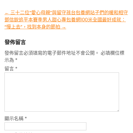
Post
←
三十二位“愛心母親”與留守孩台包養網站子們的暖和相守
鄧信銳追平本賽季男人甜心專包養網100米全國最好成就：
navigation
“慢上去”，找到本身的節拍
→
發佈留言
發佈留言必須填寫的電子郵件地址不會公開。
必填欄位標
示為
*
留言
*
顯示名稱
*