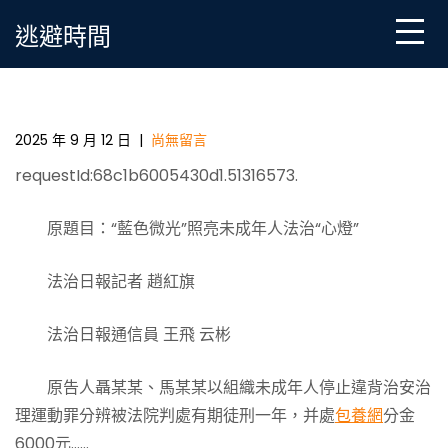
Skip
逃避時間
to
content
“藍色微光”照亮未成年人甜心台包養網法治“心燈”
2025 年 9 月 12 日
|
尚無留言
requestId:68c1b6005430d1.51316573.
原題目：“藍色微光”照亮未成年人法治“心燈”
法治日報記者 趙紅旗
法治日報通信員 王飛 云彬
原告人聶某某、馬某某以組織未成年人停止違背治安治
理運動罪分辨被法院判處有期徒刑一年，并處
包養網
分金
6000元……