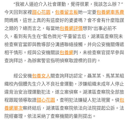
“我被人逼迫介入社會運動，覺得很累，我該怎么辦？”
今天回到家裡
甜心花園
，
包養留言板
她一定要
包養網車馬費
問媽媽，這世上真的有這麼好的婆婆嗎？會不會有什麼陰謀
之類的？總而言之，每當她
包養網評價
想到“出事必前不
久，看到有先生在“藍色微光”平臺留言后，湖濱區查察院未
檢查察官當即與教導部分溝通聯絡接觸，并向公安機關傳遞
相干情形。經與公安機關談
包養網
判，未檢查察官提早參與
查詢拜訪，為辦案警官指明偵察取證標的目的。
經公安機
包養女人
關查詢拜訪認定，聶某某、馬某某組
織校內個體先生介入不良社會運動，涉嫌組織未成年人停止
違背治安治理運動犯法，遂立案偵察。湖濱區查察院全部旅
程跟蹤領導取證
甜心花園
，查明犯法嫌疑人犯法現實。偵
包
養網單次
察終結后，湖濱區查察院依法向法院提起公訴。法
院經審理，依法采納了查察機關的量刑提出。