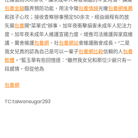
包養金額
臨界預防功能，用法令陽
包養情婦
光暖
包養網推薦
和孩子心坎；接收查察辦事預定50余次，經由過程有的放
矢展
包養
開“菜單式”辦事，加年夜衝擊損害未成年人犯法力
度，加年夜未成年人維護宣揚力度，增進司法維護與家庭維
護、黌舍維護
包養網
、社
包養網站
會維護融會成長。“二是
我女兒真的認為自己是可以一輩子
包養網比較
信賴的人
包養
軟體
。”藍玉華有些回憶道：“雖然我女兒和那位少爺只有一
段感情，但從他為
包養網
TC:taiwansugar293