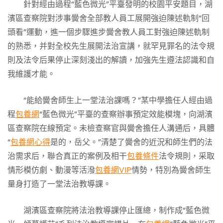
針對經由過程“藍色微光”平臺發明的校園平安題目，湖
濱區查察院對涉事黌舍全部教人員工展開強迫陳述軌制“回
頭看”運動，進一個步驟進步黌舍教人員工對強迫陳述軌制
的熟悉，并對全校先生展開法治宣講，就罕見罪名的法令規
則及法令后果停止深刻淺出的解讀，加強先生遵法認識和自
我維護才能。
“能給黌舍師生上一堂法治課嗎？”某中學擔任人經由過
程
包養網
“藍色微光”平臺的查察辦事預定效能模塊，向湖濱
區查察院在線預定。未檢查察官與黌舍擔任人溝通后，具體
“
包養網心得
是的，岳父。”清楚了黌舍的近況和師生們的法
治需求后，聯合真正的案例及相干
包養條件
法令規則，采取
情形模仿劇、動漫等活潑
包養網VIP
情勢，特別為黌舍師生
量身打造了一堂法治教導課。
湖濱區查察院將法治教導課停止匯總，制作成“藍色微