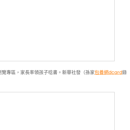
瀏覽專區，家長率領孩子唸書。新華社發（孫家
包養網dcard
錄