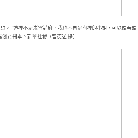
搖頭。 “這裡不是嵐雪詩府，我也不再是府裡的小姐，可以寵著寵
城瀏覽冊本。新華社發（曾德猛 攝）