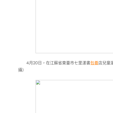
4月20日，在江蘇省東臺市七里漾書
包養
店兒童
攝）