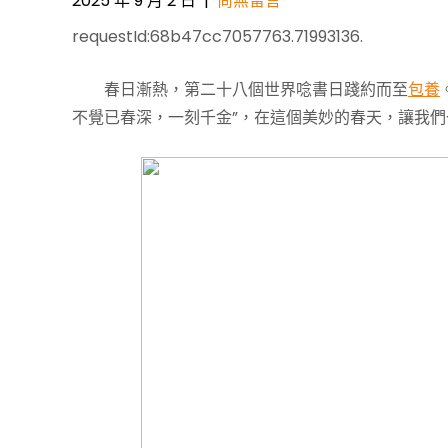
2025 年 9 月 2 日
|
尚無留言
requestId:68b47cc7057763.71993136.
Post
春日漸熱，第二十八個世界唸書日踐約而至
包養
navigation
不覺已春深，一刻千金”，在這個美妙的春天，讓我