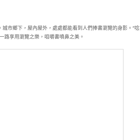
。城市鄉下，屋內屋外，處處都能看到人們捧書瀏覽的身影。“唸
們一路享用瀏覽之樂，咀嚼書噴鼻之美。