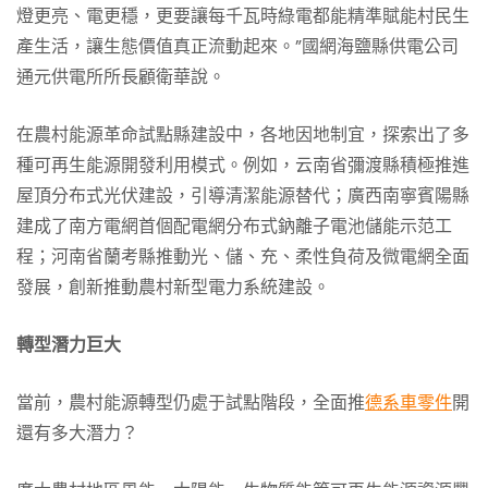
燈更亮、電更穩，更要讓每千瓦時綠電都能精準賦能村民生
產生活，讓生態價值真正流動起來。”國網海鹽縣供電公司
通元供電所所長顧衛華說。
在農村能源革命試點縣建設中，各地因地制宜，探索出了多
種可再生能源開發利用模式。例如，云南省彌渡縣積極推進
屋頂分布式光伏建設，引導清潔能源替代；廣西南寧賓陽縣
建成了南方電網首個配電網分布式鈉離子電池儲能示范工
程；河南省蘭考縣推動光、儲、充、柔性負荷及微電網全面
發展，創新推動農村新型電力系統建設。
轉型潛力巨大
當前，農村能源轉型仍處于試點階段，全面推
德系車零件
開
還有多大潛力？