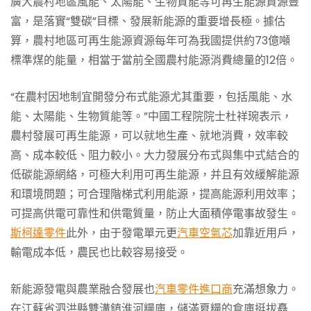
廣大農村地區風能、太陽能、生物質能等可再生能源資源豐
富，是落實“雙碳”目標、發展新能源的重要增長極。據估
算，農村地區可再生能源資源每年可為我國提供約73億噸
標準煤的能量，相當于當前全國農村能源消費總量的12倍。
“在農村因地制宜開發分布式能源尤其重要，包括風能、水
能、太陽能、生物質能等。”中國工程院院士杜祥琬表示，
農村發展可再生能源，可以就地生產、就地消費，效率較
高、成本較低、阻力較小。大力發展分布式與集中式結合的
低碳能源網絡，可極大利用可再生能源，并且有效緩解能源
和環境問題；可合理階梯式利用能源，提高能源利用效率；
可提高供電可靠性和供電質量，防止大面積停電事故發生。
斯柯達零件
此外，由于發電單元更
汽車空氣芯
加靠近用戶，
輸電成本低，農民也比較容易接受。
新能源發電與農業融合發展也
汽車零件進口商
充滿想象力。
在江蘇省泗洪縣雙溝鎮淮河糧庫，儲滿夏糧的倉庫挺拔矗