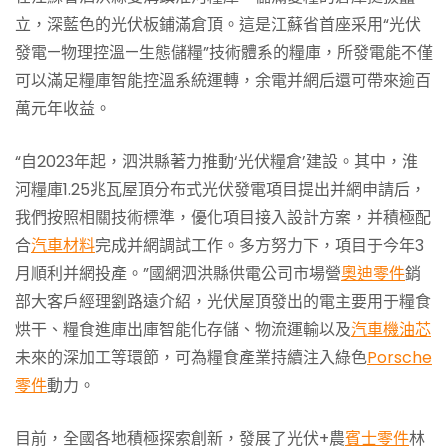
立，深藍色的光伏板鋪滿倉頂。這是江蘇省首座采用“光伏
發電—物理控溫—生態儲糧”技術體系的糧庫，所發電能不僅
可以滿足糧庫智能控溫系統運轉，余電并網后還可帶來逾百
萬元年收益。
“自2023年起，泗洪縣著力推動‘光伏糧倉’建設。其中，淮
河糧庫1.25兆瓦屋頂分布式光伏發電項目提出并網申請后，
我們按照相關技術標準，優化項目接入設計方案，并積極配
合
汽車材料
完成并網調試工作。多方努力下，項目于今年3
月順利并網投產。”國網泗洪縣供電公司市場營
奧迪零件
銷
部大客戶經理劉路遠介紹，光伏屋頂發出的電主要用于糧食
烘干、糧食進庫出庫智能化存儲、物流運輸以及
汽車機油芯
未來的深加工等環節，可為糧食產業持續注入綠色
Porsche
零件
動力。
目前，全國各地積極探索創新，發展了光伏+農
賓士零件
林