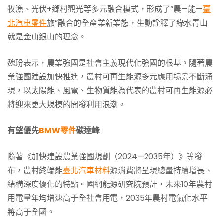
牧漁、光伏+鄉村觀光等多元融合模式，形成了“農—能—
臺
北汽車零件
旅”融合的全產業新業態，生動詮釋了綠水青山
就是金山銀山的理念。
魏玢表示，農業強國是社會主義現代化強國的根基。隨著農
業強國建設加快推進，農村可再生能源多元應用場景不斷涌
現，以太陽能、風電、生物質能為代表的農村可再生能源必
將迎來更大規模的開發利用浪潮。
有望優先
BMW零件
碳達峰
隨著《加快建設農業強國規劃（2024—2035年）》等發
布，農村終端能
臺北汽車材料
源消費將呈現總量持續增長、
結構深度優化的特點。國網能源研究院預計，未來10年農村
用電量年均增速高于全社會用電，2035年農村電氣化水平
將高于全國。