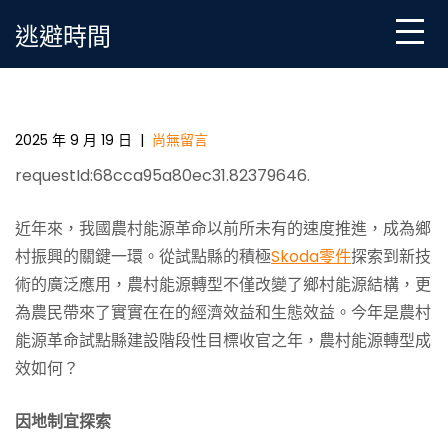
Skip
逃避時間
to
content
農村能源轉型動力澎湃_OSDER奧斯德材料報價中國網
2025 年 9 月 19 日
|
尚無留言
requestId:68cca95a80ec31.82379646.
近年來，我國農村能源革命以前所未有的速度推進，成為鄉
村振興的關鍵一環。從試點縣的積極
Skoda零件
探索到新技
術的廣泛應用，農村能源轉型不僅改變了鄉村能源結構，更
為農民帶來了實實在在的經濟效益和生態效益。今年是農村
能源革命試點縣建設階段性目標收官之年，農村能源轉型成
效如何？
因地制宜探索