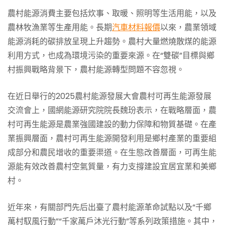
農村能源消費主要包括炊事、取暖、照明等生活用能，以及
農林牧漁業等生產用能。長期
汽車材料報價
以來，農業領域
能源消耗的碳排放呈現上升趨勢。農村大量燃燒散煤的能源
利用方式，也成為環境污染的重要來源。在“雙碳”目標與鄉
村振興戰略背景下，農村能源轉型問題不容忽視。
在近日舉行的2025農村能源發展大會農村可再生能源發展
交流會上，國網能源研究院院長魏玢表示，在戰略層面，農
村可再生能源是農業強國建設的動力保障和物質基礎。在產
業振興層面，農村可再生能源開發利用是鄉村產業的重要組
成部分和農民增收的重要渠道。在生態改善層面，可再生能
源能有效改善農村空氣質量，有力支撐建設宜居宜業和美鄉
村。
近年來，有關部門先后出臺了農村能源革命試點以及“千鄉
萬村馭風行動”“千家萬戶沐光行動”等系列政策措施。其中，