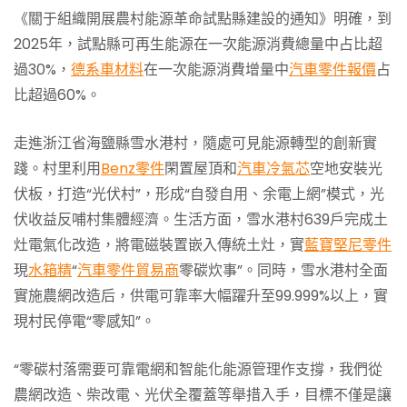
《關于組織開展農村能源革命試點縣建設的通知》明確，到
2025年，試點縣可再生能源在一次能源消費總量中占比超
過30%，
德系車材料
在一次能源消費增量中
汽車零件報價
占
比超過60%。
走進浙江省海鹽縣雪水港村，隨處可見能源轉型的創新實
踐。村里利用
Benz零件
閑置屋頂和
汽車冷氣芯
空地安裝光
伏板，打造“光伏村”，形成“自發自用、余電上網”模式，光
伏收益反哺村集體經濟。生活方面，雪水港村639戶完成土
灶電氣化改造，將電磁裝置嵌入傳統土灶，實
藍寶堅尼零件
現
水箱精
“
汽車零件貿易商
零碳炊事”。同時，雪水港村全面
實施農網改造后，供電可靠率大幅躍升至99.999%以上，實
現村民停電“零感知”。
“零碳村落需要可靠電網和智能化能源管理作支撐，我們從
農網改造、柴改電、光伏全覆蓋等舉措入手，目標不僅是讓