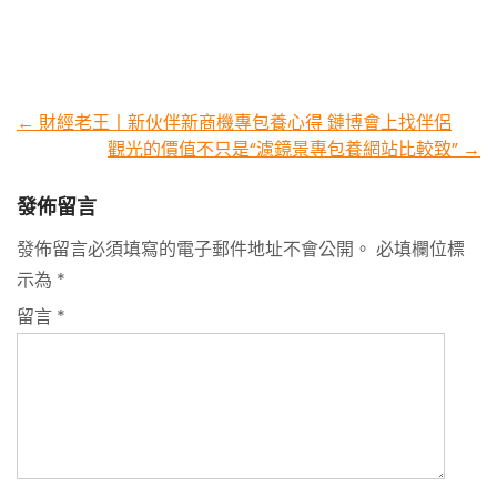
Post
←
財經老王丨新伙伴新商機專包養心得 鏈博會上找伴侶
觀光的價值不只是“濾鏡景專包養網站比較致”
→
navigation
發佈留言
發佈留言必須填寫的電子郵件地址不會公開。
必填欄位標
示為
*
留言
*