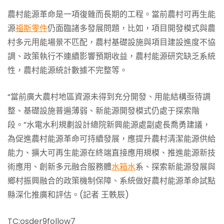
農村能源革命是一項復雜而長期的工程。當前農村可再生能
源
福斯零件
仍面臨諸多發展問題，比如，項目開發模式與農
村多元用能場景不匹配，農村基礎設施與項目建設進度不協
調、政策執行不連續影響預期收益，農村能源研究缺乏系統
性，農村能源統計數據不完整等。
“當前廣大農村地區資源未得到充分開發、用能結構亟待調
整、基礎設施普遍薄弱、新能源開發模式仍處于探索階
段。”水電水利規劃設計總院新興能源處副處長喬勇建議，
為促進農村能源革命可持續發展，應提升農村清潔能源供給
能力、擴大可再生能源在終端直接應用規模、推進能源新技
術應用、創新多元融合服務體
水箱水
系、探索新能源發展與
鄉村振興融合的政策機制保障、系統做好農村能源革命試點
縣深化推廣和評估。(記者 王軼辰)
TC:osder9follow7