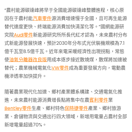
“農村能源碳達峰將早于全國能源碳達峰整體進程，核心原
因在于農村能
汽車零件
源消費增速慢于全國，且可再生能源
替代速度更快、終端能源消費加快清潔化等。”國網能源研
究院
Audi零件
新能源研究所所長代紅才認為，未來農村分布
式新能源發展快速，預計2030年分布式光伏裝機規模為7.1
億千瓦至8.5億千瓦。近年來電采暖經濟性出現拐點，常態
使
油氣分離器改良版
用成本逐步接近散燒煤，散煤將加速被
替代；農業機械電氣化
VW零件
成為重要發展方向，電動農
機滲透率加快提升。
隨著農業現代化加速、鄉村產業體系構建、交通電氣化推
進，未來農村能源消費增長點將集中在農
賓利零件
業
Bentley零件
生產、鄉村特色
保時捷零件
產業、鄉村旅游
業、倉儲物流與交通出行四大領域，新增用電量占農村全部
新增電量超過70%。