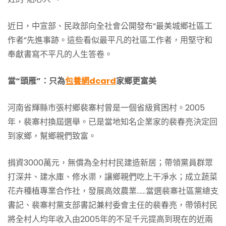
近日，中宣部、民政部向全社會公開發布“最美城鄉社區工
作者”先進事跡。這些看似最平凡的社區工作者，用堅守和
奉獻書寫不平凡的人生答卷。
當“頭雁”：只為
包養網dcard
家鄉更富美
河南省輝縣市張村鄉裴寨村曾是一個省級貧困村。2005
年，裴寨村換屆選舉。已是當地知名企業家的裴春亮決定回
到家鄉，幫鄉親們致富。
捐資3000萬元，無償為全村村民建造新居；帶領黨員群眾
打深井、建水庫、修水渠，讓鄉親們吃上干凈水；成立蔬菜
花卉種植專業合作社，發展高效農業……當選裴寨社區黨總支
書記、裴寨村黨支部書記兼村委會主任的裴春亮，帶領村民
將全村人均年收入由2005年的不足千元提高到現在的近兩