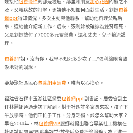
迎接他
包養條件
的卻是親戚、鄰里和朋友
甜心花園
的避之不
及。父親病故的打擊，更讓他不知如何面對生活。劉娟
包養
網ppt
得知情況，多次主動與他聯系，幫助他料理父親后
事，還給他介紹新工作。后來，張利綿被確診為雙腎壞死，
又是劉娟墊付了7000多元醫藥費，還和丈夫、兒子輪流護
理。
包養網
“姐，沒有你，我早不知死多少次了……”張利綿眼含熱
淚地對劉娟說。
要凝聚社區民心
包養網車馬費
，唯有以心換心。
福建省石獅市玉湖社區黨委
包養網ppt
副書記、居委會副主
任林麗娜通過走訪了解到，對于社區許多家長來說，孩子下
午放學時，他們正忙于工作，分身乏術。該怎么幫助大家？
早在2014年，林
包養網VIP
麗娜就提出聯合專業社工機構在
社區試點開展“四點半課堂”放學后免費托管服務。為了進一