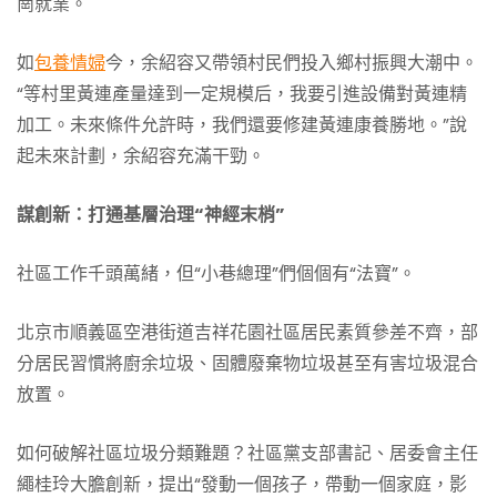
崗就業。
如
包養情婦
今，余紹容又帶領村民們投入鄉村振興大潮中。
“等村里黃連產量達到一定規模后，我要引進設備對黃連精
加工。未來條件允許時，我們還要修建黃連康養勝地。”說
起未來計劃，余紹容充滿干勁。
謀創新：打通基層治理“神經末梢”
社區工作千頭萬緒，但“小巷總理”們個個有“法寶”。
北京市順義區空港街道吉祥花園社區居民素質參差不齊，部
分居民習慣將廚余垃圾、固體廢棄物垃圾甚至有害垃圾混合
放置。
如何破解社區垃圾分類難題？社區黨支部書記、居委會主任
繩桂玲大膽創新，提出“發動一個孩子，帶動一個家庭，影