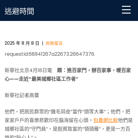
Skip
逃避時間
to
content
進百家門，辦一包養心得百家事，暖百家心——走近
“最美城鄉社區工作者”_中國扶貧在線_國家扶貧門戶
2025 年 8 月 8 日
|
尚無留言
requestId:68941267a22673.26647376.
新華社北京4月18日電
題：進百家門，辦百家事，暖百家
心——走近“最美城鄉社區工作者”
新華社記者高蕾
他們，把居民群眾的“雞毛蒜皮”當作“頭等大事”；他們，把
家家戶戶的喜樂悲歡印在腦海留在心頭。
包養網比較
他們是
城鄉社區的“守門員”，是脫貧致富的“領頭雁”，更是一方百
姓的“貼心人”。