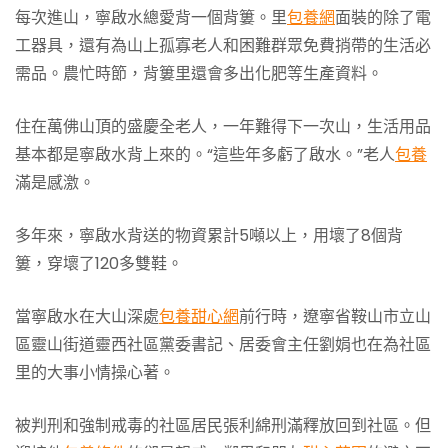
每次進山，寧啟水總愛背一個背簍。里
包養網
面裝的除了電
工器具，還有為山上孤寡老人和困難群眾免費捎帶的生活必
需品。農忙時節，背簍里還會多出化肥等生產資料。
住在萬佛山頂的盛慶全老人，一年難得下一次山，生活用品
基本都是寧啟水背上來的。“這些年多虧了啟水。”老人
包養
滿是感激。
多年來，寧啟水背送的物資累計5噸以上，用壞了8個背
簍，穿壞了120多雙鞋。
當寧啟水在大山深處
包養甜心網
前行時，遼寧省鞍山市立山
區靈山街道靈西社區黨委書記、居委會主任劉娟也在為社區
里的大事小情操心著。
被判刑和強制戒毒的社區居民張利綿刑滿釋放回到社區。但