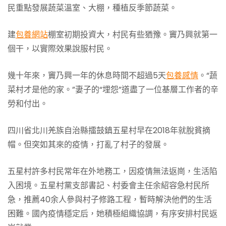
民重點發展蔬菜溫室、大棚，種植反季節蔬菜。
建
包養網站
棚室初期投資大，村民有些猶豫。竇乃興就第一
個干，以實際效果說服村民。
幾十年來，竇乃興一年的休息時間不超過5天
包養感情
。“蔬
菜村才是他的家。”妻子的“埋怨”道盡了一位基層工作者的辛
勞和付出。
四川省北川羌族自治縣擂鼓鎮五星村早在2018年就脫貧摘
帽。但突如其來的疫情，打亂了村子的發展。
五星村許多村民常年在外地務工，因疫情無法返崗，生活陷
入困境。五星村黨支部書記、村委會主任余紹容急村民所
急，推薦40余人參與村子修路工程，暫時解決他們的生活
困難。國內疫情穩定后，她積極組織協調，有序安排村民返