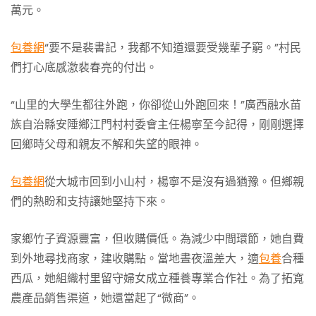
萬元。
包養網
“要不是裴書記，我都不知道還要受幾輩子窮。”村民
們打心底感激裴春亮的付出。
“山里的大學生都往外跑，你卻從山外跑回來！”廣西融水苗
族自治縣安陲鄉江門村村委會主任楊寧至今記得，剛剛選擇
回鄉時父母和親友不解和失望的眼神。
包養網
從大城市回到小山村，楊寧不是沒有過猶豫。但鄉親
們的熱盼和支持讓她堅持下來。
家鄉竹子資源豐富，但收購價低。為減少中間環節，她自費
到外地尋找商家，建收購點。當地晝夜溫差大，適
包養
合種
西瓜，她組織村里留守婦女成立種養專業合作社。為了拓寬
農產品銷售渠道，她還當起了“微商”。