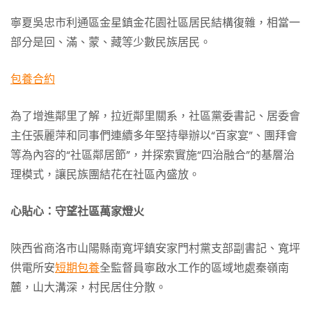
寧夏吳忠市利通區金星鎮金花園社區居民結構復雜，相當一
部分是回、滿、蒙、藏等少數民族居民。
包養合約
為了增進鄰里了解，拉近鄰里關系，社區黨委書記、居委會
主任張麗萍和同事們連續多年堅持舉辦以“百家宴”、團拜會
等為內容的“社區鄰居節”，并探索實施“四治融合”的基層治
理模式，讓民族團結花在社區內盛放。
心貼心：守望社區萬家燈火
陜西省商洛市山陽縣南寬坪鎮安家門村黨支部副書記、寬坪
供電所安
短期包養
全監督員寧啟水工作的區域地處秦嶺南
麓，山大溝深，村民居住分散。