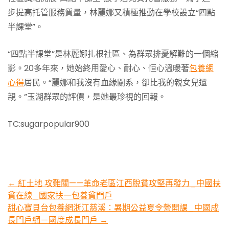
步提高托管服務質量，林麗娜又積極推動在學校設立“四點
半課堂”。
“四點半課堂”是林麗娜扎根社區、為群眾排憂解難的一個縮
影。20多年來，她始終用愛心、耐心、恒心溫暖著
包養網
心得
居民。“麗娜和我沒有血緣關系，卻比我的親女兒還
親。”玉湖群眾的評價，是她最珍視的回報。
TC:sugarpopular900
Post
←
紅土地 攻難關——革命老區江西脫貧攻堅再發力_中國扶
貧在線_國家扶一包養貧門戶
navigation
甜心寶貝台包養網浙江慈溪：暑期公益夏令營開課_中國成
長門戶網－國度成長門戶
→