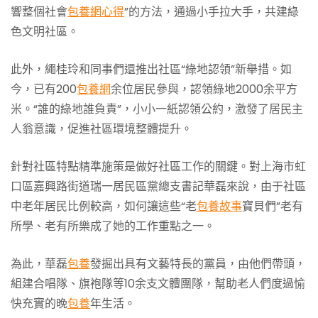
響整個社會
包養網心得
”的方法，通過小手拉大手，共建綠
色文明社區。
此外，繩桂玲和同事們還推出社區“綠地認領”新舉措。如
今，已有200
包養網
余位居民參與，認領綠地2000余平方
米。“誰的綠地誰負責”，小小一紙認領公約，激發了居民主
人翁意識，促進社區環境整體提升。
針對社區特點精準施策是做好社區工作的關鍵。對上海市虹
口區嘉興路街道瑞一居民區黨總支書記華磊來說，由于社區
中老年居民比例較高，如何讓這些“老
包養故事
寶貝們”老有
所學、老有所樂成了她的工作重點之一。
為此，華磊
包養
發掘出具有文藝特長的黨員，由他們帶頭，
組建合唱隊、旗袍隊等10余支文體團隊，幫助老人們度過愉
快充實的晚
包養
年生活。