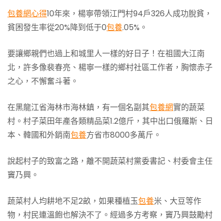
包養網心得
10年來，楊寧帶領江門村94戶326人成功脫貧，
貧困發生率從20%降到低于0
包養
.05%。
要讓鄉親們也過上和城里人一樣的好日子！在祖國大江南
北，許多像裴春亮、楊寧一樣的鄉村社區工作者，胸懷赤子
之心，不懈奮斗著。
在黑龍江省海林市海林鎮，有一個名副其
包養網
實的蔬菜
村。村子菜田年產各類精品菜1.2億斤，其中出口俄羅斯、日
本、韓國和外銷南
包養
方省市8000多萬斤。
說起村子的致富之路，離不開蔬菜村黨委書記、村委會主任
竇乃興。
蔬菜村人均耕地不足2畝，如果種植玉
包養
米、大豆等作
物，村民連溫飽也解決不了。經過多方考察，竇乃興鼓勵村