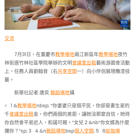
交流
7月31日，在重慶市
教學場地
兩江新區年
教學場地
夜竹
林街道竹林社區學院舉辦的文明
會議室出租
藝術游園會活動
上，任務人員劉翰音（右
共享空間
一）向小伴侶展現雕漆技
藝。
新華社記者 唐奕
舞蹈場地
攝
< 1 &
教學場地
nbsp; “你婆婆只是個平民，你卻是書生家的
千
會議室出租
金，你們兩個的差距，讓她沒那麼自信，她待
你自然會平易近人，和藹可親。”女兒 2 &nb“你女婿為什麼
攔你？”sp; 3 4 &n
舞蹈場地
bsp
個人空間
; 5 6
瑜伽場