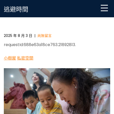
Skip
逃避時間
to
content
重慶：“社區學到九宮格院”為城市下層管理注進新活氣
_中國網
2025 年 8 月 3 日
|
尚無留言
requestId:688e63a18ce763.21892813.
小樹屋
私密空間