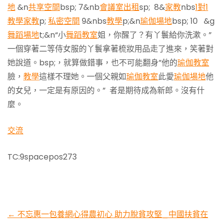
地
&n
共享空間
bsp; 7&nb
會議室出租
sp; 8&
家教
nbs
1對1
教學
家教
p;
私密空間
9&nbs
教學
p;&n
瑜伽場地
bsp; 10 &g
舞蹈場地
t;&n“小
舞蹈教室
姐，你醒了？有丫鬟給你洗漱。”
一個穿著二等侍女服的丫鬟拿著梳妝用品走了進來，笑著對
她說道。bsp;，就算做錯事，也不可能翻身”他的
瑜伽教室
臉，
教學
這樣不理她。一個父親如
瑜伽教室
此愛
瑜伽場地
他
的女兒，一定是有原因的。” 者是期待成為新郎。沒有什
麼。
交流
TC:9spacepos273
Post
←
不忘惠一包養網心得農初心 助力脫貧攻堅_中國扶貧在