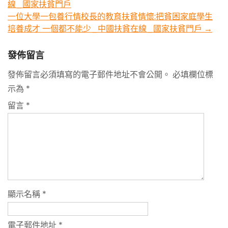
線_國家扶貧門戶
navigation
一位大學一包養行情校長的教育扶貧情懷:把貧困家庭學生
培養成才 一個都不能少_中國扶貧在線_國家扶貧門戶
→
發佈留言
發佈留言必須填寫的電子郵件地址不會公開。
必填欄位標
示為
*
留言
*
顯示名稱
*
電子郵件地址
*