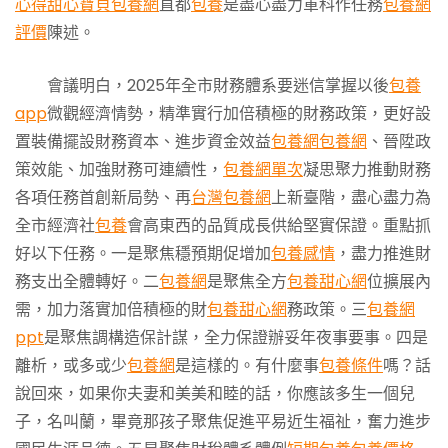
心得
甜心寶貝包養網
直都
包養
是盡心盡力軍科作任務
包養網
評價
陳述。
會議明白，2025年全市財務體系要迷信掌握以後
包養
app
微觀經濟情勢，精準實行加倍積極的財務政策，更好設
置裝備擺設財務資本、進步資金效益
包養網
包養網
、晉陞政
策效能、加強財務可連續性，
包養網單次
凝思聚力推動財務
各項任務首創新局勢、再
台灣包養網
上新臺階，盡心盡力為
全市經濟社
包養
會高東西的品質成長供給堅實保證。重點抓
好以下任務。一是聚焦穩預期促增加
包養感情
，盡力推進財
務支出全體轉好。二
包養網
是聚焦全方
包養甜心網
位擴展內
需，加力落實加倍積極的財
包養甜心網
務政策。三
包養網
ppt
是聚焦調構造保計謀，全力保證辦妥年夜事要事。四是
離析，或多或少
包養網
是這樣的。有什麼事
包養條件
嗎？話
說回來，如果你夫妻和美美和睦的話，你應該多生一個兒
子，名叫蘭，畢竟那孩子聚焦促進平易近生福祉，奮力進步