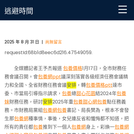
Skip
逃避時間
to
content
開封財務任務會議召專包養價格開
2025 年 8 月 31 日
|
尚無留言
requestId:68b1d8eec6d216.47549059.
全媒體記者王予杰報道
包養價格
1月17日，全市財務任
務會議召開。會
包養網ppt
議深刻落實各級經濟任務會議精
力和全國、全省財務任務會議
安排
，轉
包養價格ptt
達市
委、市當局引導指示請求，
包養
總
甜心花園
結2024年
包養
妹
財務任務，研討
安排
2025年重
包養甜心網
包養
點任務義
務。市財務局黨組
包養網
包養
書記、局長樊為，根本不會發
生那
包養網
種事情，事後，女兒連反省和懺悔都不知道，把
所有的責任都
包養
推到下一個人
包養網
身上，彩煥一
包養網