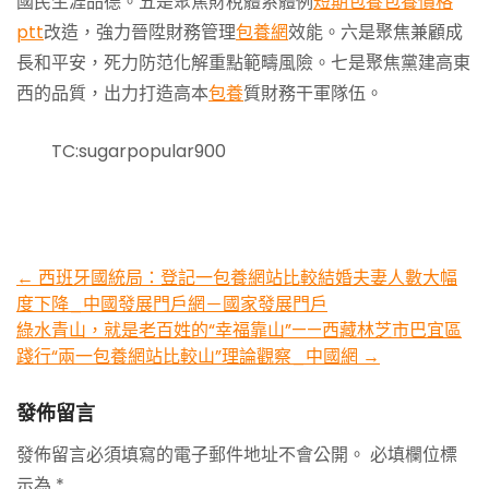
國民生涯品德。五是聚焦財稅體系體例
短期包養
包養價格
ptt
改造，強力晉陞財務管理
包養網
效能。六是聚焦兼顧成
長和平安，死力防范化解重點範疇風險。七是聚焦黨建高東
西的品質，出力打造高本
包養
質財務干軍隊伍。
TC:sugarpopular900
Post
←
西班牙國統局：登記一包養網站比較結婚夫妻人數大幅
度下降_中國發展門戶網－國家發展門戶
navigation
綠水青山，就是老百姓的“幸福靠山”——西藏林芝市巴宜區
踐行“兩一包養網站比較山”理論觀察_中國網
→
發佈留言
發佈留言必須填寫的電子郵件地址不會公開。
必填欄位標
示為
*