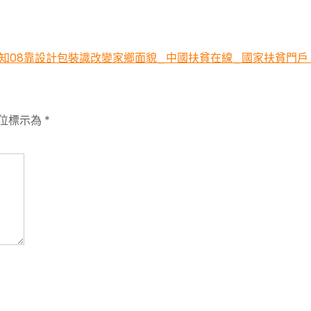
用知08靠設計包裝識改變家鄉面貌_中國扶貧在線_國家扶貧門戶
位標示為
*