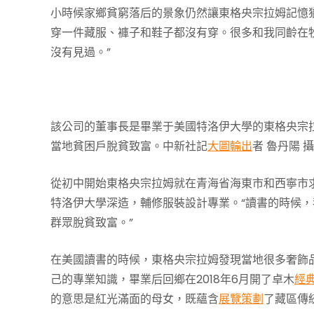
小時候家鄉貧窮落后的景象仍然讓東格央宗拉姆記憶
穿一件藏服、褲子和鞋子都沒有穿。很多和我同齡在
沒有見過。”
該公司的董事長是畢業于美國特洛伊大學的東格央宗
當地貧困戶脫貧致富。中新社記
大圖輸出
者 魯丹陽 攝
從初中開始東格央宗拉姆就在青海省海東市和西寧市
特洛伊大學深造，輔修服裝設計專業。“讀書的時候
群眾脫貧致富。”
在美國讀書的時候，東格央宗拉姆發現當地很多奢飾
己的專業知識，畢業后回鄉在2018年6月開了卓木
經
的意思是紅光滿面的母女，既蘊含
展覽策劃
了藏區傳