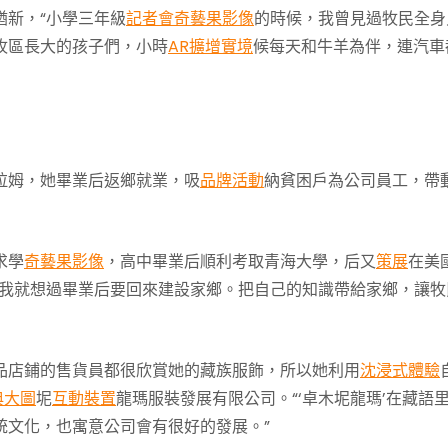
猶新，“小學三年級
記者會
奇藝果影像
的時候，我曾見過牧民全身
牧區長大的孩子們，小時
AR擴增實境
候每天和牛羊為伴，連汽車
拉姆，她畢業后返鄉就業，吸
品牌活動
納貧困戶為公司員工，帶
求學
奇藝果影像
，高中畢業后順利考取青海大學，后又
策展
在美
，我就想過畢業后要回來建設家鄉。把自己的知識帶給家鄉，讓牧
品店鋪的售貨員都很欣賞她的藏族服飾，所以她利用
沈浸式體驗
典大圖
坭
互動裝置
龍瑪服裝發展有限公司。“‘卓木坭龍瑪’在藏語
統文化，也寓意公司會有很好的發展。”