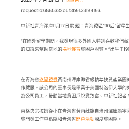
2025 年 7 月 29 日
|
尚無留言
requestId:6885332b6f3b91.33184193.
中新社青海澤庫11月17日電 題：青海藏區“90后”
“在國外留學期間，我發現很多外國人特別喜歡我們
的知識來幫助當地的
場地佈置
貧困戶脫貧。”出生于1
在青海省
玖陽視覺
黃南州澤庫縣省級精準扶貧產業園
作藏服。該公司的董事長是畢業于美國特洛伊大學的
為公司員工，帶動當地貧困戶脫貧致富。中新社記者 
東格央宗拉姆從小在青海省黃南藏族自治州澤庫縣寧
貧開發工作重點縣和青海省
開幕活動
深度貧困縣。