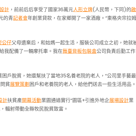
設計
，前前后后享受了國家36萬元
人形立牌
(人民幣，下同)的
啟
元的青
記者會
年創業貸款，在家鄉開了一家酒廠。”東格央宗拉
型公仔
父母遺棄后，和姑媽一起生活，服裝公司成立之初，她就
司給我配備了一輛摩托車。我在
舞臺背板
包裝盒
公司負責后勤工作
名貧困戶脫貧，她還幫扶了當地35名養老院的老人，“公司里手藝
慰問貧
展覽策劃
困戶和老養院的老人，給他們送去一些生活用品。
設計
扶貧產
開幕活動
業園通過實行“園區+引進外地企
展場設計
業
式，輻射帶動全縣牧民脫貧致富。