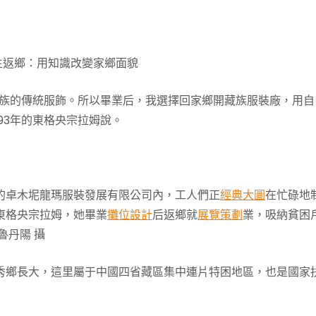
留學生返鄉：用知識改變家鄉面貌
藏族的傳統服飾。所以畢業后，我選擇回家鄉開藏族服裝廠，用自
993年的東格央宗拉姆說。
的卓木坭龍瑪服裝發展有限公司內，工人們正
經典大圖
在忙碌地
東格央宗拉姆，她畢業
攤位設計
后返鄉就
展覽策劃
業，吸納貧困
魯丹陽 攝
秀鄉長大，這里屬于中國四省藏區集中連片特困地區，也是國家