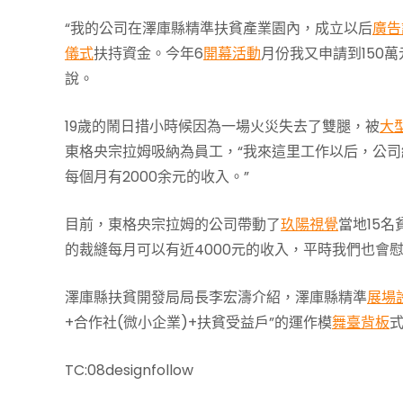
“我的公司在澤庫縣精準扶貧產業園內，成立以后
廣告
儀式
扶持資金。今年6
開幕活動
月份我又申請到150萬
說。
19歲的鬧日措小時候因為一場火災失去了雙腿，被
大
東格央宗拉姆吸納為員工，“我來這里工作以后，公
每個月有2000余元的收入。”
目前，東格央宗拉姆的公司帶動了
玖陽視覺
當地15
的裁縫每月可以有近4000元的收入，平時我們也會
澤庫縣扶貧開發局局長李宏濤介紹，澤庫縣精準
展場
+合作社(微小企業)+扶貧受益戶”的運作模
舞臺背板
TC:08designfollow