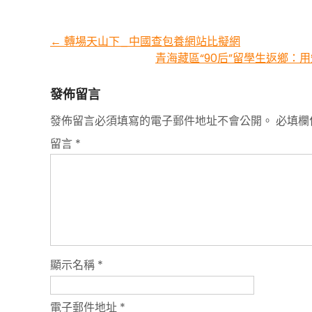
Post
←
轉場天山下_中國查包養網站比擬網
青海藏區“90后”留學生返鄉：
navigation
發佈留言
發佈留言必須填寫的電子郵件地址不會公開。
必填欄
留言
*
顯示名稱
*
電子郵件地址
*