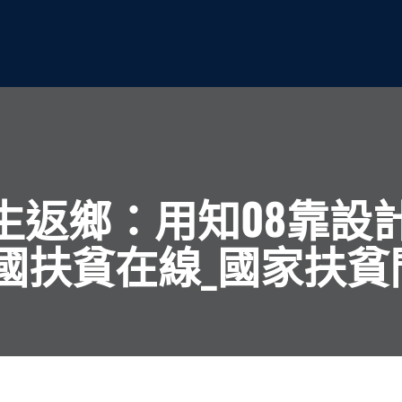
學生返鄉：用知08靠
中國扶貧在線_國家扶貧