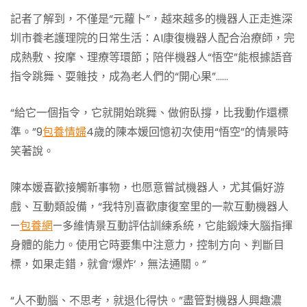
記者了解到，不僅是“元蘿卜”，越來越多的機器人正走進深
圳市養老護理院的日常生活：AI康復機器人配合治療師，完
成熱敷、按摩、理療等環節；陪伴機器人“悟空”能根據語音
指令跳舞、耍雜技，成為老人們的“開心果”……
“給它一個指令，它就開始跳舞、做俯臥撐，比我動作還標
準。”9
包養情婦
4歲的陳本媛回憶初次使用“悟空”的情景時
笑著說。
陳本媛喜歡接觸新事物，也愿意嘗試機器人，尤其偏好游
戲、互動類設備，“我特別喜歡康復室里的一款互動機器人
—
包養網
—多維情景互動評估訓練系統，它能鍛煉大腦指揮
身體的能力。使用它時要集中注意力，控制方向、判斷目
標，如果走錯，就會‘爆炸’，無法通關。”
“人不動腦、不思考，就退化得快。”盡管對機器人興趣濃