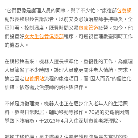
“它們更像是護理人員的同事，幫了不少忙。”康復部
包養網
副部長魏銀鈴告訴記者，以前艾灸必須治療師手持懸灸，全
程盯著、控制溫度，既費時間又易
包養管道
疲勞。如今，他
們設置好
女大生包養俱樂部
程序，可巡視管理數臺同時工作
的機器人。
在魏銀鈴看來，機器人擅長標準化、重復性的工作，為護理
人員節省了不少時間，護理人員能更關注老人情緒、需求，
適合固定
包養網站
流程的康復項目；而“因人而異”的個性化
訓練，依然需要治療師的評估與陪伴。
不僅是康復理療，機器人也正在逐步介入老年人的生活照
料，參與日常起居、輔助移動等操作。70歲的史鐵橋因病
導致下肢癱瘓，于2023年4月入住深圳市養老護理院。
輔抱式移位機，是史鐵橋入住養老護理院后最先嘗試的設