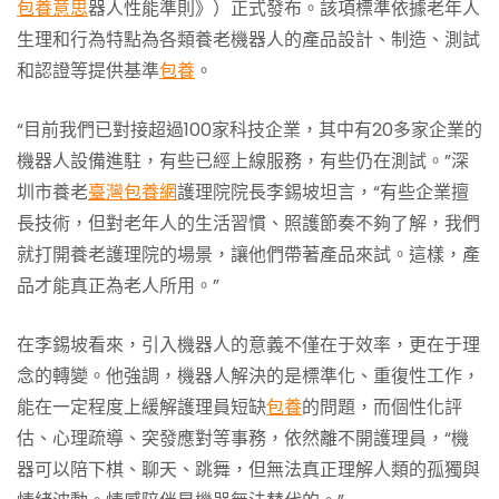
包養意思
器人性能準則》）正式發布。該項標準依據老年人
生理和行為特點為各類養老機器人的產品設計、制造、測試
和認證等提供基準
包養
。
“目前我們已對接超過100家科技企業，其中有20多家企業的
機器人設備進駐，有些已經上線服務，有些仍在測試。”深
圳市養老
臺灣包養網
護理院院長李錫坡坦言，“有些企業擅
長技術，但對老年人的生活習慣、照護節奏不夠了解，我們
就打開養老護理院的場景，讓他們帶著產品來試。這樣，產
品才能真正為老人所用。”
在李錫坡看來，引入機器人的意義不僅在于效率，更在于理
念的轉變。他強調，機器人解決的是標準化、重復性工作，
能在一定程度上緩解護理員短缺
包養
的問題，而個性化評
估、心理疏導、突發應對等事務，依然離不開護理員，“機
器可以陪下棋、聊天、跳舞，但無法真正理解人類的孤獨與