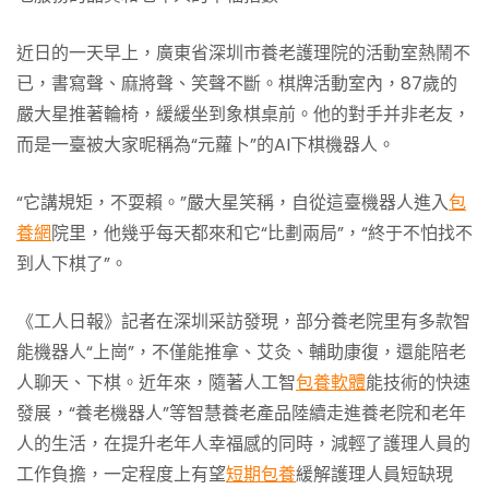
近日的一天早上，廣東省深圳市養老護理院的活動室熱鬧不
已，書寫聲、麻將聲、笑聲不斷。棋牌活動室內，87歲的
嚴大星推著輪椅，緩緩坐到象棋桌前。他的對手并非老友，
而是一臺被大家昵稱為“元蘿卜”的AI下棋機器人。
“它講規矩，不耍賴。”嚴大星笑稱，自從這臺機器人進入
包
養網
院里，他幾乎每天都來和它“比劃兩局”，“終于不怕找不
到人下棋了”。
《工人日報》記者在深圳采訪發現，部分養老院里有多款智
能機器人“上崗”，不僅能推拿、艾灸、輔助康復，還能陪老
人聊天、下棋。近年來，隨著人工智
包養軟體
能技術的快速
發展，“養老機器人”等智慧養老產品陸續走進養老院和老年
人的生活，在提升老年人幸福感的同時，減輕了護理人員的
工作負擔，一定程度上有望
短期包養
緩解護理人員短缺現