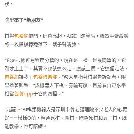
狀。
院里來了“新朋友”
棋盤
包養網
擺開，屏幕亮起，AI識別運算后，機器手臂緩緩
將一枚黑棋穩穩落下，落子聲清脆。
“它是根據難易程度分檔的，現在是一檔，是最簡單的。它
剛才上士了，其實不應該這么走，應該上馬。它這個走法，
包養網
讓我了
包養俱樂部
。”嚴大星指著棋盤告訴記者，眼
里透著興致，“與機器人下棋，有輸有贏，目前看自己水平
相當
包養app
于它的四檔。”
“元蘿卜”AI棋類機器人是深圳市養老護理院不少老人的心頭
好——模樣Q萌，精通象棋、圍棋、國際象棋和五子棋，既
能教學，也可陪練。