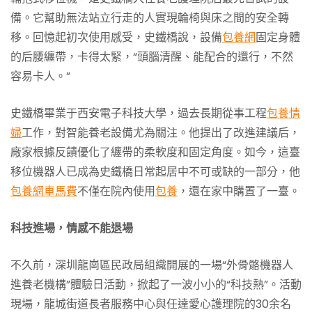
備。它幫助無法站立行走的人實現輪椅與床之間的安全轉
移。回憶起初次使用感受，史鐵橋說，設備
包養網
固定身體
的后腰纏帶，卡得太緊，“頭腦清醒、能配合的還行，不然
容易卡人。”
史鐵橋畢業于西安電子科技大學，過去長期從事工程
包養情
婦
工作，對智能養老設備尤為關注。他提出了改進建議后，
廠家根據反饋優化了纏帶的柔軟度和固定角度。如今，這臺
移位機器人已成為史鐵橋日常起居中不可或缺的一部分，他
包養網車馬費
不僅在院內使用
包養
，還在家中購置了一臺。
科技進場，情感不能退場
不久前，深圳龍崗區民政局組織開展的一場“外骨骼機器人
進養老機構”體驗日活動，掀起了一波小小的“科技熱”。活動
現場，龍城街道長者服務中心與任達愛心護理院的30余名