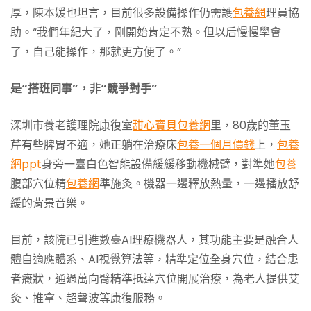
厚，陳本媛也坦言，目前很多設備操作仍需護
包養網
理員協
助。“我們年紀大了，剛開始肯定不熟。但以后慢慢學會
了，自己能操作，那就更方便了。”
是“搭班同事”，非“競爭對手”
深圳市養老護理院康復室
甜心寶貝包養網
里，80歲的董玉
芹有些脾胃不適，她正躺在治療床
包養一個月價錢
上，
包養
網ppt
身旁一臺白色智能設備緩緩移動機械臂，對準她
包養
腹部穴位精
包養網
準施灸。機器一邊釋放熱量，一邊播放舒
緩的背景音樂。
目前，該院已引進數臺AI理療機器人，其功能主要是融合人
體自適應體系、AI視覺算法等，精準定位全身穴位，結合患
者癥狀，通過萬向臂精準抵達穴位開展治療，為老人提供艾
灸、推拿、超聲波等康復服務。