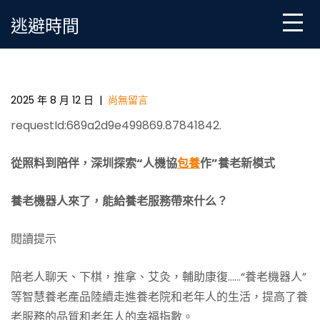
Skip
逃避時間
to
content
養老機器人來了，能給養老服務帶來什么？_一包養中
國網
2025 年 8 月 12 日
|
尚無留言
requestId:689a2d9e499869.87841842.
從照料到陪伴，深圳探索“人機協
包養
作”養老新模式
養老機器人來了，能給養老服務帶來什么？
閱讀提示
陪老人聊天、下棋，推拿、艾灸，輔助康復……“養老機器人”
等智慧養老產品陸續走進養老院和老年人的生活，提高了養
老服務的品質和老年人的幸福指數。