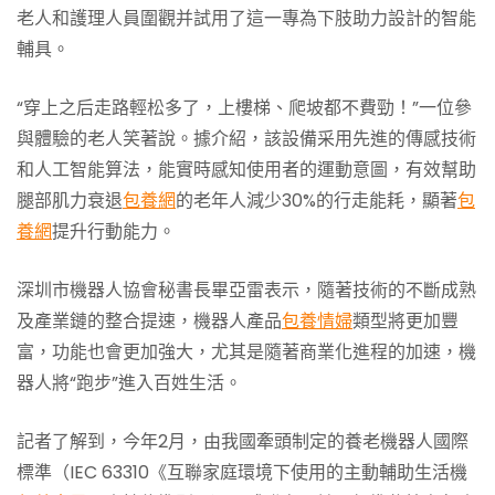
老人和護理人員圍觀并試用了這一專為下肢助力設計的智能
輔具。
“穿上之后走路輕松多了，上樓梯、爬坡都不費勁！”一位參
與體驗的老人笑著說。據介紹，該設備采用先進的傳感技術
和人工智能算法，能實時感知使用者的運動意圖，有效幫助
腿部肌力衰退
包養網
的老年人減少30%的行走能耗，顯著
包
養網
提升行動能力。
深圳市機器人協會秘書長畢亞雷表示，隨著技術的不斷成熟
及產業鏈的整合提速，機器人產品
包養情婦
類型將更加豐
富，功能也會更加強大，尤其是隨著商業化進程的加速，機
器人將“跑步”進入百姓生活。
記者了解到，今年2月，由我國牽頭制定的養老機器人國際
標準（IEC 63310《互聯家庭環境下使用的主動輔助生活機