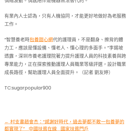
情緒波動。情感陪伴是機器無法替代的。”
有業內人士認為，只有人機協同，才能更好地做好為老服務
工作。
“智慧養老時
包養甜心網
代的護理員，不是翻身、擦背的體
力工，應該是懂設備、懂老人、懂心理的多面手。”李錫坡
透露，深圳市養老護理院著力提升護理人員的科技素養與跨
專業能力，正在探索推動護理人員職業等級評選，設計職業
成長路徑，幫助護理人員全面提升。（記者 劉友婷）
TC:sugarpopular900
Post
←
村支書趙會杰：“感謝好時代，過去夢都不敢一包養夢的
都實現了”_中國扶貧在線_國家扶貧門戶