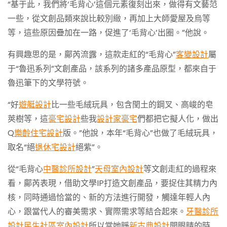
“基于此，我們將‘毛背心’這個元素復刻出來，做得有文藝范
一些，從文創品類來說比較別緻，再加上大師愛屋及烏等
等，這些原因疊加在一路，促進了‘毛背心’出圈。”他說。
有興趣思的是，鄺芮流露，這款走紅的“毛背心”
客變設計
屬
于“魯迅系列”文創產品，該系列的諸多產品原型，都來自于
魯迅筆下的文學符號。
“好
遊艇設計
比一些毛絨玩具，包含閏土的鋼叉、高峻的皂
莢樹等，這
豪宅設計
些我
設計家豪宅
們都把它擬人化，做出
Q
樂齡住宅設計
版。”他說，本年“毛背心”也做了毛絨玩具，
取名“絕
退休宅設計
絕紫”。
從“毛背心
中醫診所設計
”
天母室內設計
等文創走紅的過程來
看，鄺芮表現，借助文學IP打造文創產品，要捉住其精力內
核，同時通過恰當的、新的方法進行開發，觸達年輕人內
心，跟當代人的審美需求、實際需求等結合起來。
牙醫診所
設計
民生社區室內設計
所以當她睜
新古典設計
開眼睛的時