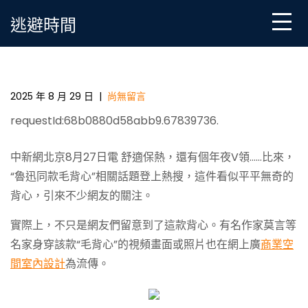
Skip
逃避時間
to
content
魯迅JIUYI俱意診所設計同款毛背心爆火，“閏土的鋼叉”
也來了
2025 年 8 月 29 日
|
尚無留言
requestId:68b0880d58abb9.67839736.
中新網北京8月27日電 舒適保熱，還有個年夜V領……比來，
“魯迅同款毛背心”相關話題登上熱搜，這件看似平平無奇的
背心，引來不少網友的關注。
實際上，不只是網友們留意到了這款背心。有名作家莫言等
名家身穿該款“毛背心”的視頻畫面或照片也在網上廣
商業空
間室內設計
為流傳。