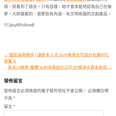
候，就看到了過去。只有這樣，她才會本能地認為自己在做
夢。大師喜歡的，是那些有內涵、有文明底蘊的文創產品。
TC:jiuyi9follow8
Post
←
國民論壇網評 | 讓更多人才JIUYI俱意住宅設計在鄉村扎
根奮斗
navigation
為冰川精準“量體”&#08靠設計公仔32;摸淨水資本家底
→
發佈留言
發佈留言必須填寫的電子郵件地址不會公開。
必填欄位標
示為
*
留言
*