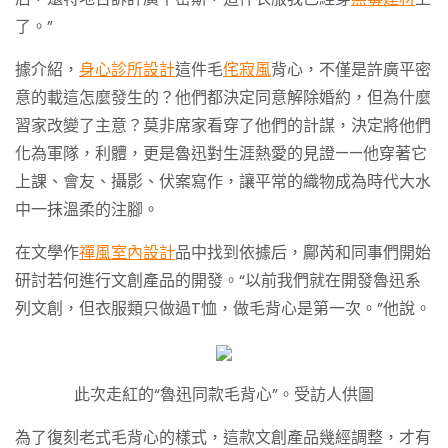
了。”
據介紹，
身心診所設計
這件毛
侘寂風
背心，不僅是許廣平密
意的載這怎麼發生的？他們都決定同意解除婚約，但為什麼
習家改變了主意？莫非席家看穿了他們的計謀，決定將他們
化為軍隊，利體，更是魯迅對生涯熱愛的見證——他穿著它
上課、會友、攝影、伏案寫作，讓平常的織物成為時代大水
中一抹溫柔的注腳。
在文學作
禪風室內設計
品中找到依據后，鄺芮和同事們開始
研討若何進行文創產品的開發。“以前我們就在開發魯迅系
列文創，但衣服類只做過T恤，做毛背心是第一次。”他說。
此次走紅的“魯迅同款毛背心”。受訪人供圖
為了復刻老式毛背心的樣式，這款文創產品幾經調整，才有