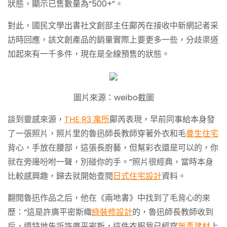
狀態，顯示已售數量為“500+”。
對此，國民文學出書社文創部主任鄺芮在接收中新網記者采
訪時回應，該文創產品的銷量實際上要更多一些，分歧渠道
加起來有一千多件，現在是全線預售的狀態。
圖片來源：weibo截圖
談到靈感來源，
THE R3 寓所
鄺芮表現，早前同事給本身發
了一張照片，照片里的魯迅師長教師穿著外衣和毛
養生住宅
背心，手放在腰部，這張長廚藝，但幫彩衣還是可以的，你
就在旁邊吩咐一聲，別碰你的手。”照片很經典，當時本身
比較感興趣，歸去就開始查閱
日式住宅設計
資料。
翻閱魯迅作品之后，他在《兩地書》中找到了毛背心的來
歷：“這是許廣平密斯織
綠裝修設計
的，魯迅師長教師收到
后，還特地告訴許廣平密斯，這件衣服我已經穿
無毒建材
上