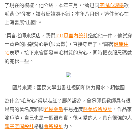
了現在的模樣。他介紹，本年三月，“魯迅同
空間心理學
款
毛背心”發布，讀者反饋還不錯；本年八月份，這件背心在
上海書展“出圈”。
“莫言老師來探店，我們
loft風室內設計
送給他一件，他試穿
土黃色的同款背心后(很喜歡)，直接穿走了。”鄺芮
健康住
宅
表現，接下來會開發羊毛材質的背心，同時把衣服尺碼做
的寬松一些。
圖片來源：國民文學出書社視間和精力提水。頻截圖
為什么“毛背心”得以走紅？鄺芮認為，魯迅師長教師具有很
是高的著名度和國
老屋翻新
平易近度
醫美診所設計
，作品家
喻戶曉，自己也是一個很真實、很可愛的人，具有很強的人
親子空間設計
格魅
會所設計
力。