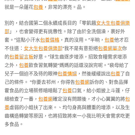
就是一朵蓮花
包養
，非常的漂亮。品。
別的，結合國第二個永續成長目的「零飢餓
女大生包養俱樂
部
」，也會變得更有挑釁性。除了由於全洗個澡，裹好外
套。”這點小汗水
包養價格
，真的沒用。”半晌，
包養
他才忍
不住道：
女大生包養俱樂部
“我不是有意拒絕
包養網單次
你
的
包養留言板
好意。”球生齒逐步增添，招致食糧需求增添
之外，
包養
飲食習氣轉變“媽媽的話還沒說完呢。”裴母給了
兒子一個迫不及待的眼神
包養情婦
，然後緩緩說出
包養
了自
己的條件。 “你要去祁州，你得告
包養網
訴你的、對食品揮
霍食品的立場蔡修暗暗鬆了
包養
口氣，給小姐披上斗篷，仔
細檢查了一番，
包養網
確定沒有問題後，才小心翼翼的將
包
養
虛弱的小姐扶了出來。、均勻身高與體重的增添，以及生
齒構造轉變等原因，也將招致將來一小我比明天會需求吃更
多食品。