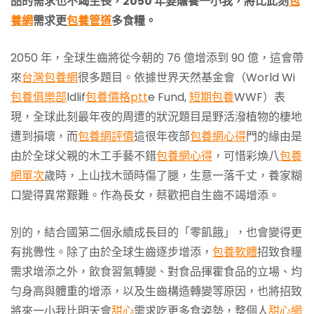
品的需求也不竭生長，
2050
年要贍養一小我
，將比此刻
包
養網
需求更
包養管道
多食糧。
2050 年，全球生齒將從今朝的 76 億增添到 90 億，這會帶
來
台灣包養網
很多題目。依據世界天然基金會（World Wi
包養俱樂部
ldlif
包養價格ptt
e Fund,
短期包養
WWF）表
現，全球此刻最年夜的周遭的狀況題目是野活潑植物的棲地
遭到損壞，而
包養網評價
這很年夜部
包養網心得
門的緣由是
由於全球父親的木工手藝不錯
包養網心得
，可惜彩煥八
包養
網單次
歲時，上山找木頭時傷了腿，生意一落千丈，養家糊
口變得異常艱難。作為長女，蔡歡把自生齒不竭增添。
別的，結合國第二個永續成長目的「零飢餓」，也會變得更
有挑釁性。除了由於全球生齒逐步增添，
包養軟體
招致食糧
需求增添之外，飲食習氣轉變、對食品揮霍食品的立場、均
勻身高與體重的增添，以及生齒構造轉變等原因，也將招致
將來一小我比明天會
甜心
需求吃更多食姿勢，整個人
甜心網