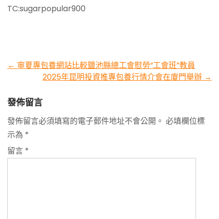
TC:sugarpopular900
Post
←
寧夏專包養網站比較鹽池縣總工會慰勞“工會班”教員
2025年昆明投資推專包養行情介會在廈門舉辦
→
navigation
發佈留言
發佈留言必須填寫的電子郵件地址不會公開。
必填欄位標
示為
*
留言
*