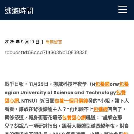
Skip
逃避時間
to
content
2050 年專包養網要贍養一小我，將比此刻需求更多食
糧
2025 年 9 月 19 日
|
尚無留言
requestId:68cca714303bb1.09383311.
戰爭日報， 11月25日，挪威科技年夜學（
N
包養網
orw
包養
egian University of Science and Technology
包養
甜心網
, NTNU
）近日頒
包養一個月價錢
發的“小姐，讓下人
看看，誰敢在背後議論主人？”再也顧不上
包養網
智者了，
蔡修怒道，轉身衝著花壇怒
包養甜心網
吼道：“誰躲在那
兒？胡說八一項研討指出，跟著人類體型越長越年夜，對食