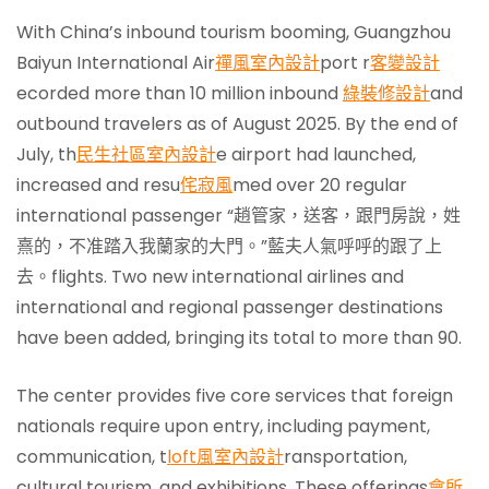
With China’s inbound tourism booming, Guangzhou
Baiyun International Air
禪風室內設計
port r
客變設計
ecorded more than 10 million inbound
綠裝修設計
and
outbound travelers as of August 2025. By the end of
July, th
民生社區室內設計
e airport had launched,
increased and resu
侘寂風
med over 20 regular
international passenger “趙管家，送客，跟門房說，姓
熹的，不准踏入我蘭家的大門。”藍夫人氣呼呼的跟了上
去。flights. Two new international airlines and
international and regional passenger destinations
have been added, bringing its total to more than 90.
The center provides five core services that foreign
nationals require upon entry, including payment,
communication, t
loft風室內設計
ransportation,
cultural tourism, and exhibitions. These offerings
會所