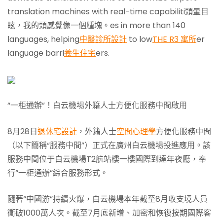
translation machines with real-time capabiliti頭暈目
眩，我的頭感覺像一個腫塊。es in more than 140
languages, helping
中醫診所設計
to low
THE R3 寓所
er
language barri
養生住宅
ers.
“一柜通辦”！白云機場外籍人士方便化服務中間啟用
8月28日
退休宅設計
，外籍人士
空間心理學
方便化服務中間
（以下簡稱“服務中間”）正式在廣州白云機場投進應用。該
服務中間位于白云機場T2航站樓一樓國際到達年夜廳，奉
行“一柜通辦”綜合服務形式。
隨著“中國游”持續火爆，白云機場本年截至8月收支境人員
衝破1000萬人次。截至7月底新增、加密和恢復按期國際客