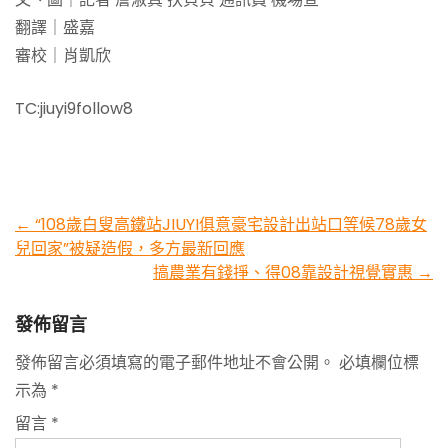
翻譯｜盛嘉
審校｜肖凱欣
TC:jiuyi9follow8
Post
←
“108歲白叟高鐵站JIUYI俱意豪宅設計出站口等候78歲女
兒回家”被疑造假，多方最新回應
navigation
搞農業有錢掙、得08靠設計視覺實惠
→
發佈留言
發佈留言必須填寫的電子郵件地址不會公開。
必填欄位標
示為
*
留言
*