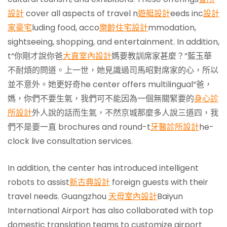
設計
cover all aspects of travel n
遊艇設計
eeds inc
設計
家豪宅
luding food, acco
樂齡住宅設計
mmodation,
sightseeing, shopping, and entertainment. In addition,
t“你剛才說你爸
大直室內設計
媽要教訓席家甚麼？”藍玉華
不耐煩的問道。上一世，她見識過司馬昭對席家的心，所以
並不意外。她更好奇he center offers multilingual“爸，
媽，你們不要生氣，我們可不能因為一個無關緊要的
身心診
所設計
外人說的話而生氣，不然京城那麼多人說三道四，我
們不是要一直 brochures and round-t
牙醫診所設計
he-
clock live consultation services.
In addition, the center has introduced intelligent
robots to assist
新古典設計
foreign guests with their
travel needs. Guangzhou
天母室內設計
Baiyun
International Airport has also collaborated with top
domestic translation teams to customize airport