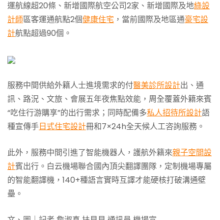
運航線超20條、新增國際航空公司2家、新增國際及地
綠設
計師
區客運通航點2個
健康住宅
，當前國際及地區通
豪宅設
計
航點超過90個。
服務中間供給外籍人士進境需求的付
醫美診所設計
出、通
訊、路況、文旅、會展五年夜焦點效能，周全覆蓋外籍來賓
“吃住行游購享”的出行需求；同時配備多
私人招待所設計
語
種宣傳手
日式住宅設計
冊和7×24h全天候人工咨詢服務。
此外，服務中間引進了智能機器人，護航外籍來
親子空間設
計
賓出行。白云機場聯合國內頂尖翻譯團隊，定制機場專屬
的智能翻譯機，140+種語言實時互譯才能硬核打破溝通壁
壘。
文、圖｜記者 詹淑真 扶貝貝 通訊員 機場宣