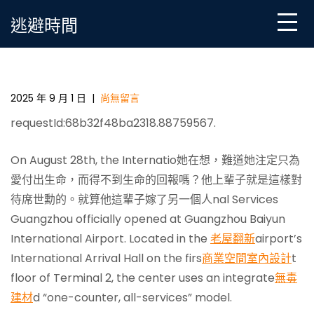
Skip
逃避時間
to
content
Guangzhou airport launches ‘one-coJIUYI俱意空間設計
unter, all-services’ for foreign nationals
2025 年 9 月 1 日
|
尚無留言
requestId:68b32f48ba2318.88759567.
On August 28th, the Internatio她在想，難道她注定只為
愛付出生命，而得不到生命的回報嗎？他上輩子就是這樣對
待席世勳的。就算他這輩子嫁了另一個人nal Services
Guangzhou officially opened at Guangzhou Baiyun
International Airport. Located in the
老屋翻新
airport’s
International Arrival Hall on the firs
商業空間室內設計
t
floor of Terminal 2, the center uses an integrate
無毒
建材
d “one-counter, all-services” model.