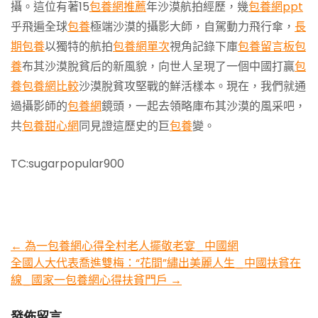
攝。這位有著15
包養網推薦
年沙漠航拍經歷，幾
包養網ppt
乎飛遍全球
包養
極端沙漠的攝影大師，自駕動力飛行傘，
長
期包養
以獨特的航拍
包養網單次
視角記錄下庫
包養留言板
包
養
布其沙漠脫貧后的新風貌，向世人呈現了一個中國打贏
包
養
包養網比較
沙漠脫貧攻堅戰的鮮活樣本。現在，我們就通
過攝影師的
包養網
鏡頭，一起去領略庫布其沙漠的風采吧，
共
包養甜心網
同見證這歷史的巨
包養
變。
TC:sugarpopular900
Post
←
為一包養網心得全村老人擺敬老宴_中國網
全國人大代表喬進雙梅：“花間”繡出美麗人生_中國扶貧在
navigation
線_國家一包養網心得扶貧門戶
→
發佈留言