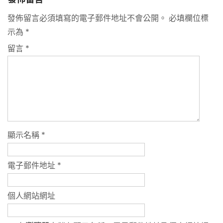
發佈留言必須填寫的電子郵件地址不會公開。
必填欄位標
示為
*
留言
*
顯示名稱
*
電子郵件地址
*
個人網站網址