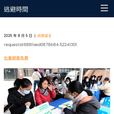
Skip
逃避時間
to
content
一包養網春風送崗促就業_中國網
2025 年 8 月 5 日
|
尚無留言
requestId:688faed0878b64.52241301.
包養網車馬費