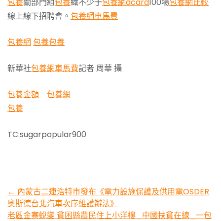
包養
關部門組
包養
織不少于
包養網dcard
100場
包養網比較
線上線下招聘會。
包養網車馬費
包養網
包養
包養
新華社
包養網車馬費
記者 周華 攝
包養金額
包養網
包養
TC:sugarpopular900
Post
←
內蒙古二連浩特市發布《電力設施保護及供用電OSDER
奧斯德台北汽車次序維護辦法》
navigation
老區金寨蛻變 貧困縣農民住上小洋樓_中國扶貧在線_一包