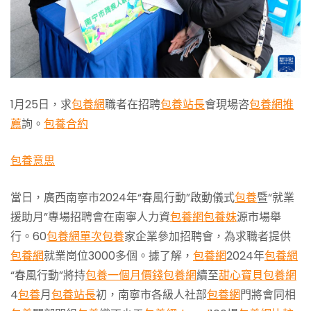
1月25日，求
包養網
職者在招聘
包養站長
會現場咨
包養網推
薦
詢。
包養合約
包養意思
當日，廣西南寧市2024年“春風行動”啟動儀式
包養
暨“就業
援助月”專場招聘會在南寧人力資
包養網
包養妹
源市場舉
行。60
包養網單次
包養
家企業參加招聘會，為求職者提供
包養網
就業崗位3000多個。據了解，
包養網
2024年
包養網
“春風行動”將持
包養一個月價錢
包養網
續至
甜心寶貝包養網
4
包養
月
包養站長
初，南寧市各級人社部
包養網
門將會同相