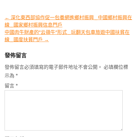
Post
←
深化東西部協作促一包養網進鄉村振興_中國鄉村振興在
線_國家鄉村振興信息門戶
navigation
中國肉牛財產的”云嶺牛”形式_玩翻天包車旅遊中國扶貧在
線_國度扶貧門戶
→
發佈留言
發佈留言必須填寫的電子郵件地址不會公開。
必填欄位標
示為
*
留言
*