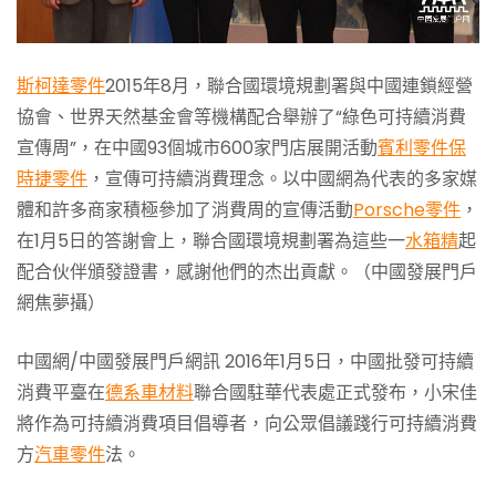
斯柯達零件
2015年8月，聯合國環境規劃署與中國連鎖經營
協會、世界天然基金會等機構配合舉辦了“綠色可持續消費
宣傳周”，在中國93個城市600家門店展開活動
賓利零件
保
時捷零件
，宣傳可持續消費理念。以中國網為代表的多家媒
體和許多商家積極參加了消費周的宣傳活動
Porsche零件
，
在1月5日的答謝會上，聯合國環境規劃署為這些一
水箱精
起
配合伙伴頒發證書，感謝他們的杰出貢獻。（中國發展門戶
網焦夢攝）
中國網/中國發展門戶網訊 2016年1月5日，中國批發可持續
消費平臺在
德系車材料
聯合國駐華代表處正式發布，小宋佳
將作為可持續消費項目倡導者，向公眾倡議踐行可持續消費
方
汽車零件
法。