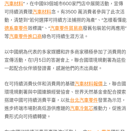
汽車材料
”，在中國93個城市600家門店中展開活動，宣傳
可持續消費理
汽車材料
念。有3500 萬消費者參與了此次活
動，清楚到“若何選擇可持續方法捕撈的海產”、“怎樣看懂能
德系車零件
效標識”、“
汽車零件貿易商
廢舊包裝若何再應用”
等
汽車零件進口商
綠色可持續生涯方法。
以中國網為代表的多家媒體和許多商家積極參加了消費周的
宣傳活動，在1月5日的答謝會上，聯合國環境規劃署為這些
一起配合伙伴頒發證書，感謝他們的杰出貢獻。
在可持續消費伙伴和消費周的基礎
汽車材料報價
上，聯合國
環境規劃署與中國連鎖經營協會、世界天然基金會配合摸索
搭建中國可持續消費平臺，以批
台北汽車零件
發業為示范，
進步終端市場對高低游供應鏈的
汽車冷氣芯
推動力，促進消
費形式向可持續轉變。