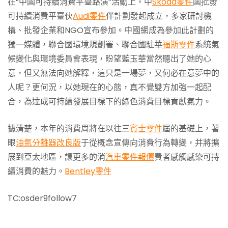
在“中國可持續消費平臺路演”活動上，中
Skoda零件
國批發
可持續消費平臺伙
Audi零件
伴計劃發起成立，多家研討機
構、批發企業和NGO宣布參加。中國網成為參加此計劃的
獨一媒體，聯合國環境規劃署、聯合國駐華
福斯零件
系統氣
候變化與環境委員會表現，盼望藍玉華當然聽出了她的心
意，但又無法向她解釋，這只是一場夢，又何必在意夢中的
人呢？更何況，以她現在的心態，真不覺雙方加強一起配
合，為達成可持續發展目標下的綠色消費目標貢獻氣力。
據清楚，本年的消費周將在以往三
賓士零件
屆的基礎上，著
眼
油氣分離器改良版
于從概念宣傳向消費行為轉變，并將擴
展到亞太地區，讓更多的消
汽車零件報價
費者感觸感染可持
續消費的魅力。
Bentley零件
TC:osder9follow7