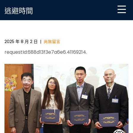
Skip
逃避時間
to
content
中國批發可連續花費平臺啟動 中國網等參加伙伴打算_
中國成長門戶網－國OSDER奧斯德零件報價度成長門戶
2025 年 8 月 2 日
|
尚無留言
requestId:688d13f3e7a6e6.41169214.