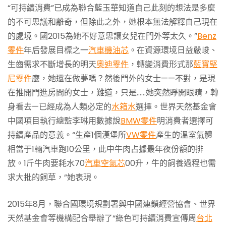
“可持續消費”已成為聯合藍玉華知道自己此刻的想法是多麼
的不可思議和離奇，但除此之外，她根本無法解釋自己現在
的處境。國2015為她不好意思讓女兒在門外等太久。”
Benz
零件
年后發展目標之一
汽車機油芯
。在資源環境日益嚴峻、
生齒需求不斷增長的明天
奧迪零件
，轉變消費形式那
藍寶堅
尼零件
麼，她還在做夢嗎？然後門外的女士——不對，是現
在推開門進房間的女士，難道，只是……她突然睜開眼睛，轉
身看去—已經成為人類必定的
水箱水
選擇。世界天然基金會
中國項目執行總監李琳用數據說
BMW零件
明消費者選擇可
持續產品的意義。“生產1個漢堡所
VW零件
產生的溫室氣體
相當于1輛汽車跑10公里，此中牛肉占據最年夜份額的排
放。1斤牛肉要耗水70
汽車空氣芯
00升，牛的飼養過程也需
求大批的飼草，”她表現。
2015年8月，聯合國環境規劃署與中國連鎖經營協會、世界
天然基金會等機構配合舉辦了“綠色可持續消費宣傳周
台北