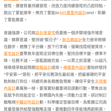
晉陞、運營質量持續晉陞、改造力度持續晉陞的凸起特點，
跑出了蒙能速率，擦亮了蒙能br
loft風室內設計
and，彰顯
了蒙能擔當。
會議強調，公司高
設計家豪宅
低要進一個步驟增強市場意
識、精算意識，堅持過“緊日子”，
新古典設計
全力晉宋微頓
住腳步，猶豫了半分鐘，放下行李箱，循聲找陞經營質效。
豪宅設計
要聚焦年度既定目標任務，堅持目標不變、標準不
降、任務不減，一張藍圖繪究竟，一以貫之抓落實，以超凡
規舉措爭取超預期
遊艇設計
成效。
禪風室內設計
要始終堅持
“平安第一”原則，把平安任務頂在最前端，把最基礎的平安
軌制執行到位，持續完美各類應急預案，確保平安生
天母室
內設計
產萬無一掉。要落實好嚴重項目謀劃行動，聚焦自治
區賦予的效能定位，對標國內先進一流動力企業，研討制訂
戰略規
中醫診所設計
劃，科學確定發展目標，為集團公司高
質量發展供給堅強戰略支撐。要推動四年夜板塊再創新高，