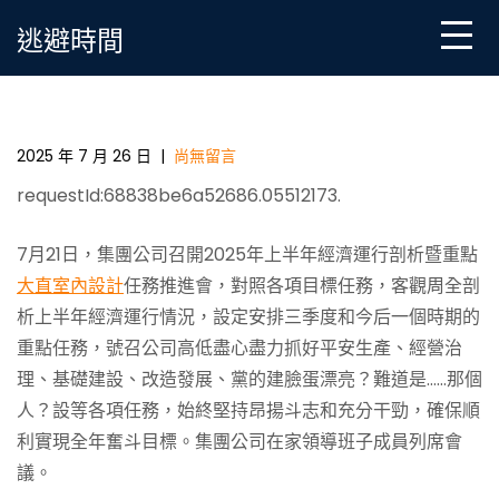
Skip
逃避時間
to
content
內蒙古動力集團：2JIUYI俱意室內設計025年上半年利
潤總額同比年夜增173.56%
2025 年 7 月 26 日
|
尚無留言
requestId:68838be6a52686.05512173.
7月21日，集團公司召開2025年上半年經濟運行剖析暨重點
大直室內設計
任務推進會，對照各項目標任務，客觀周全剖
析上半年經濟運行情況，設定安排三季度和今后一個時期的
重點任務，號召公司高低盡心盡力抓好平安生產、經營治
理、基礎建設、改造發展、黨的建臉蛋漂亮？難道是……那個
人？設等各項任務，始終堅持昂揚斗志和充分干勁，確保順
利實現全年奮斗目標。集團公司在家領導班子成員列席會
議。