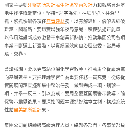
國家主要動
牙醫診所設計
民生社區室內設計
力和戰略資源基
地中找準職能定位，堅持“快”字為先，往細里抓、往深里
抓，緊抓快辦各項任
無毒建材
務，以有解思維、優解思維破
難題、闖新路。要切實增強年夜局意識，積極弘揚正能量，
以作風建設新成效激發干事創業新熱情，推動集團公司各項
事業不斷邁上新臺階，以實績實效向自治區黨委、當局報
賬、交卷。
會議強調，要以更高站位深化學習教導，推動周全從嚴治黨
向基層延長。要把理論學習作為重要任務一貫究竟，從嚴從
實開展問題查擺和集中整治任務，做到完成一項、銷號一
項，并舉一反三、引以為戒。要周全覆蓋開展警示教導，確
保警示震懾後果。要深挖問題本源抓好建章立制，構成系統
性結
醫美診所設計
果。
集團公司副總師級高級治理人員，總部各部門、各事業部負