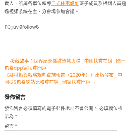
責人，所屬各單位領導
日式住宅設計
班子成員及相關人員通
過視頻系統在主、分會場參加會議。
TC:jiuyi9follow8
Post
←
援藏故事：世界屋脊播撒智慧火種_中國扶貧在線_國一
包養app家扶貧門戶
navigation
《鄉村振興戰略規劃實施報告（2020年）》出版發布_中
國扶S包養網站比較貧在線_國家扶貧門戶
→
發佈留言
發佈留言必須填寫的電子郵件地址不會公開。
必填欄位標
示為
*
留言
*