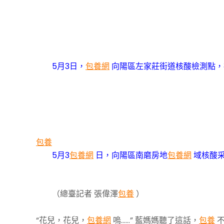
5月3日，
包養網
向陽區左家莊街道核酸檢測點，
包養
5月3
包養網
日，向陽區南磨房地
包養網
域核酸
（總臺記者 張偉澤
包養
）
“花兒，花兒，
包養網
嗚……” 藍媽媽聽了這話，
包養
不