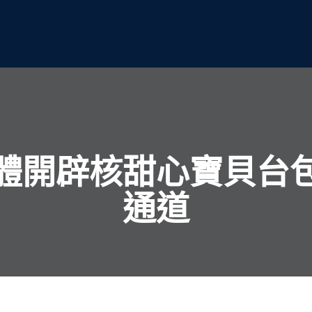
體開辟核甜心寶貝台
通道