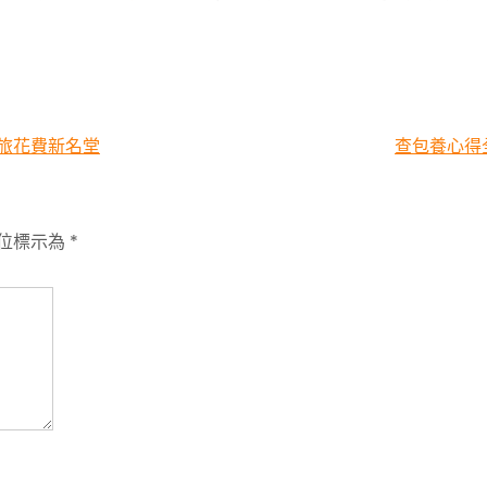
旅花費新名堂
查包養心得
位標示為
*