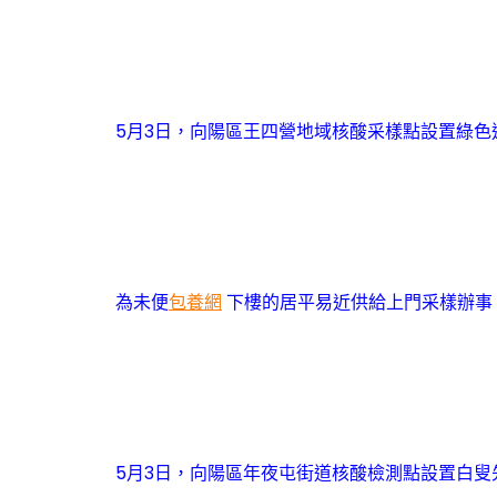
5月3日，向陽區王四營地域核酸采樣點設置綠色
為未便
包養網
下樓的居平易近供給上門采樣辦事
5月3日，向陽區年夜屯街道核酸檢測點設置白叟