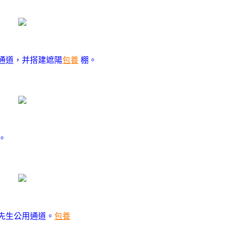
通道，并搭建遮陽
包養
棚。
。
先生公用通道。
包養