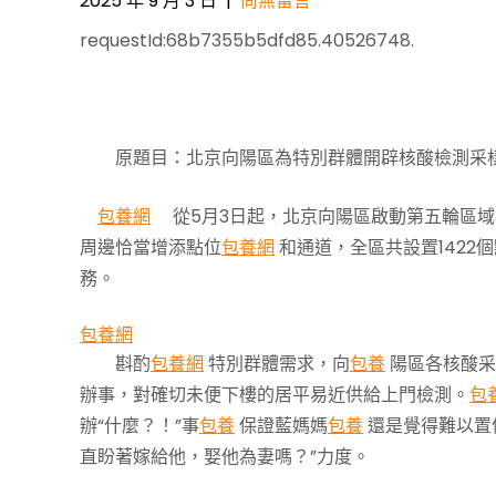
2025 年 9 月 3 日
|
尚無留言
requestId:68b7355b5dfd85.40526748.
Post
navigation
原題目：北京向陽區為特別群體開辟核酸檢測采
包養網
從5月3日起，北京向陽區啟動第五輪區域
周邊恰當增添點位
包養網
和通道，全區共設置1422個
務。
包養網
斟酌
包養網
特別群體需求，向
包養
陽區各核酸采
辦事，對確切未便下樓的居平易近供給上門檢測。
包
辦“什麼？！”事
包養
保證藍媽媽
包養
還是覺得難以置
直盼著嫁給他，娶他為妻嗎？”力度。