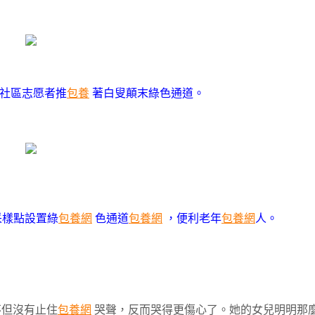
社區志愿者推
包養
著白叟顛末綠色通道。
采樣點設置綠
包養網
色通道
包養網
，便利老年
包養網
人。
但沒有止住
包養網
哭聲，反而哭得更傷心了。她的女兒明明那