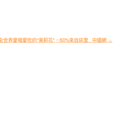
全世界愛唱愛吃的“茉莉花”，60%來自這里_中國網
→