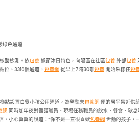
樣綠色通道
核酸檢測。依
包養
據節沐日特色，向陽區在社區
包養
外部
包養
點位、3316個通道，
包養網
從早上7時30離
包養
開始采樣任
包
樣點設置白叟小孩公用通道，為舉動未
包養網
便的居平易近供
養網
同時加年夜對醫護職員、現場任務職員的飲水、餐食、歇息
信，小心翼翼的說道：“你不是一直很喜歡
包養網
世勳的孩子，