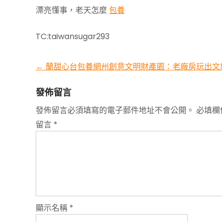
漂亮懂事，老天怎麼
包養
TC:taiwansugar293
←
蘭甜心台包養網州創意文明財產園：老廠房玩出文
發佈留言
發佈留言必須填寫的電子郵件地址不會公開。
必填欄
留言
*
顯示名稱
*