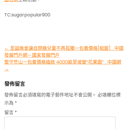
TC:sugarpopular900
Post
←
圣誕晚會讓自閉癥兒童不再孤獨一包養價格[組圖]_中國
發展門戶網－國家發展門戶
navigation
堅守荒山一包養價格植綠 4000畝草坡變“花果園”_中國網
→
發佈留言
發佈留言必須填寫的電子郵件地址不會公開。
必填欄位標
示為
*
留言
*