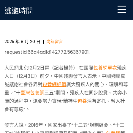
Skip
逃避時間
to
content
“十三五”殘疾一包養網心得人努力實現融入社會有尊嚴
_中國扶貧在線_國家扶貧門戶
2025 年 8 月 20 日
|
尚無留言
requestId:68a4ad1d142772.56367901.
人民網北京12月2日電（記者楊芳） 在國際
包養網單次
殘疾
人日（12月3日）前夕，中國殘聯發言人表示，中國殘聯真
誠感謝社會各界對
包養網評價
廣大殘疾人的關心、理解和尊
重。“十
臺灣包養網
三五”期間，殘疾人在同步脫貧、共奔小
康的過程中，還要努力實現“精神生
包養
活有寄托、融入社
會有尊嚴”。
發言人說，2016年，國家出臺了“十三五”規劃綱要、“十三