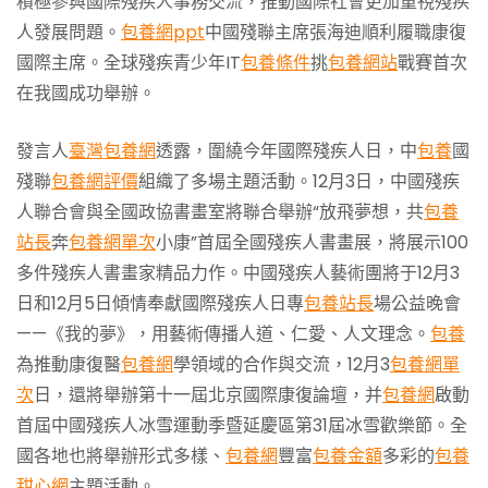
積極參與國際殘疾人事務交流，推動國際社會更加重視殘疾
人發展問題。
包養網ppt
中國殘聯主席張海迪順利履職康復
國際主席。全球殘疾青少年IT
包養條件
挑
包養網站
戰賽首次
在我國成功舉辦。
發言人
臺灣包養網
透露，圍繞今年國際殘疾人日，中
包養
國
殘聯
包養網評價
組織了多場主題活動。12月3日，中國殘疾
人聯合會與全國政協書畫室將聯合舉辦“放飛夢想，共
包養
站長
奔
包養網單次
小康”首屆全國殘疾人書畫展，將展示100
多件殘疾人書畫家精品力作。中國殘疾人藝術團將于12月3
日和12月5日傾情奉獻國際殘疾人日專
包養站長
場公益晚會
——《我的夢》，用藝術傳播人道、仁愛、人文理念。
包養
為推動康復醫
包養網
學領域的合作與交流，12月3
包養網單
次
日，還將舉辦第十一屆北京國際康復論壇，并
包養網
啟動
首屆中國殘疾人冰雪運動季暨延慶區第31屆冰雪歡樂節。全
國各地也將舉辦形式多樣、
包養網
豐富
包養金額
多彩的
包養
甜心網
主題活動。