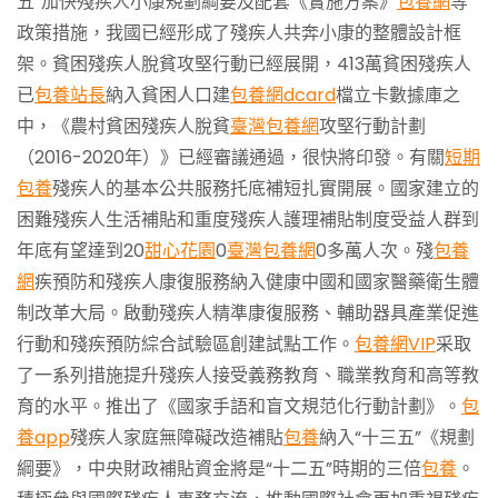
五”加快殘疾人小康規劃綱要及配套《實施方案》
包養網
等
政策措施，我國已經形成了殘疾人共奔小康的整體設計框
架。貧困殘疾人脫貧攻堅行動已經展開，413萬貧困殘疾人
已
包養站長
納入貧困人口建
包養網dcard
檔立卡數據庫之
中，《農村貧困殘疾人脫貧
臺灣包養網
攻堅行動計劃
（2016-2020年）》已經審議通過，很快將印發。有關
短期
包養
殘疾人的基本公共服務托底補短扎實開展。國家建立的
困難殘疾人生活補貼和重度殘疾人護理補貼制度受益人群到
年底有望達到20
甜心花園
0
臺灣包養網
0多萬人次。殘
包養
網
疾預防和殘疾人康復服務納入健康中國和國家醫藥衛生體
制改革大局。啟動殘疾人精準康復服務、輔助器具產業促進
行動和殘疾預防綜合試驗區創建試點工作。
包養網VIP
采取
了一系列措施提升殘疾人接受義務教育、職業教育和高等教
育的水平。推出了《國家手語和盲文規范化行動計劃》。
包
養app
殘疾人家庭無障礙改造補貼
包養
納入“十三五”《規劃
綱要》，中央財政補貼資金將是“十二五”時期的三倍
包養
。