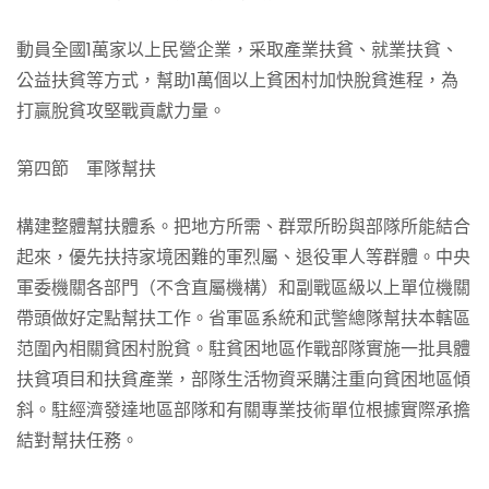
動員全國1萬家以上民營企業，采取產業扶貧、就業扶貧、
公益扶貧等方式，幫助1萬個以上貧困村加快脫貧進程，為
打贏脫貧攻堅戰貢獻力量。
第四節 軍隊幫扶
構建整體幫扶體系。把地方所需、群眾所盼與部隊所能結合
起來，優先扶持家境困難的軍烈屬、退役軍人等群體。中央
軍委機關各部門（不含直屬機構）和副戰區級以上單位機關
帶頭做好定點幫扶工作。省軍區系統和武警總隊幫扶本轄區
范圍內相關貧困村脫貧。駐貧困地區作戰部隊實施一批具體
扶貧項目和扶貧產業，部隊生活物資采購注重向貧困地區傾
斜。駐經濟發達地區部隊和有關專業技術單位根據實際承擔
結對幫扶任務。