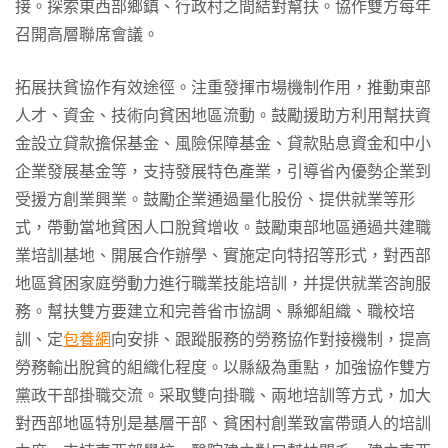
接。探索東西部鄉鎮、行政村之間結對幫扶。協作雙方每年
召開高層聯席會議。
拓展扶貧協作有效途徑。注重發揮市場機制作用，推動東部
人才、資金、技術向貧困地區流動。鼓勵援助方利用幫扶資
金設立貸款擔保基金、風險保障基金、貸款貼息資金和中小
企業發展基金等，支持發展特色產業，引導省內優勢企業到
受援方創業興業。鼓勵企業通過量化股份、提供就業等形
式，帶動當地貧困人口脫貧增收。鼓勵東部地區通過共建職
業培訓基地、開展合作辦學、實施定向特招等形式，對西部
地區貧困家庭勞動力進行職業技能培訓，并提供就業咨詢服
務。幫扶雙方要建立和完善省市協調、縣鄉組織、職校培
訓、定
包養網
向安排、跟蹤服務的勞務協作對接機制，提高
勞務輸出脫貧的組織化程度。以縣級為重點，加強協作雙方
黨政干部掛職交流。采取雙向掛職、兩地培訓等方式，加大
對西部地區特別是基層干部、貧困村創業致富帶頭人的培訓