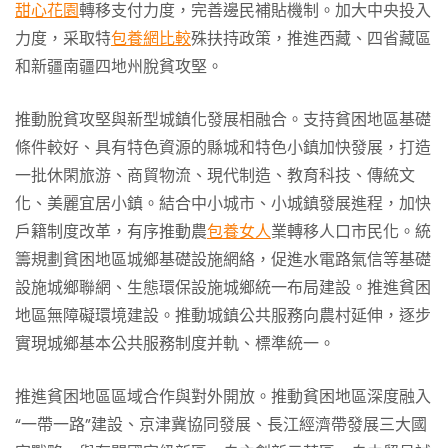
甜心花園
轉移支付力度，完善邊民補貼機制。加大中央投入
力度，采取特
包養網比較
殊扶持政策，推進西藏、四省藏區
和新疆南疆四地州脫貧攻堅。
推動脫貧攻堅與新型城鎮化發展相融合。支持貧困地區基礎
條件較好、具有特色資源的縣城和特色小鎮加快發展，打造
一批休閑旅游、商貿物流、現代制造、教育科技、傳統文
化、美麗宜居小鎮。結合中小城市、小城鎮發展進程，加快
戶籍制度改革，有序推動農
包養女人
業轉移人口市民化。統
籌規劃貧困地區城鄉基礎設施網絡，促進水電路氣信等基礎
設施城鄉聯網、生態環保設施城鄉統一布局建設。推進貧困
地區無障礙環境建設。推動城鎮公共服務向農村延伸，逐步
實現城鄉基本公共服務制度并軌、標準統一。
推進貧困地區區域合作與對外開放。推動貧困地區深度融入
“一帶一路”建設、京津冀協同發展、長江經濟帶發展三大國