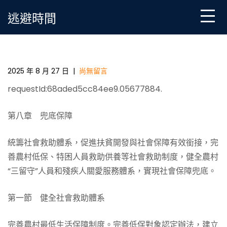
Skip
逃避時間
to
content
“十三五”脫貧攻堅規劃/全文_中國一包養心得發展門戶
網－國家發展門戶
2025 年 8 月 27 日
|
尚無留言
requestId:68aded5cc84ee9.05677884.
第八章 兜底保障
統籌社會救助體系，促進扶貧開發與社會保障有效銜接，完
善農村低保、特困人員救助供養等社會救助制度，健全農村
“三留守”人員和殘疾人關愛服務體系，實現社會保障兜底。
第一節 健全社會救助體系
完善農村最低生活保障制度。完善低保對象認定辦法，建立