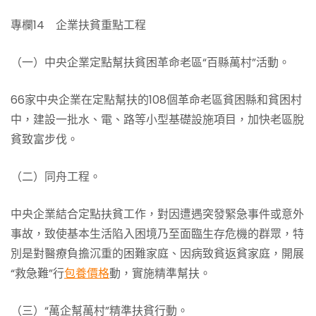
專欄14 企業扶貧重點工程
（一）中央企業定點幫扶貧困革命老區“百縣萬村”活動。
66家中央企業在定點幫扶的108個革命老區貧困縣和貧困村
中，建設一批水、電、路等小型基礎設施項目，加快老區脫
貧致富步伐。
（二）同舟工程。
中央企業結合定點扶貧工作，對因遭遇突發緊急事件或意外
事故，致使基本生活陷入困境乃至面臨生存危機的群眾，特
別是對醫療負擔沉重的困難家庭、因病致貧返貧家庭，開展
“救急難”行
包養價格
動，實施精準幫扶。
（三）“萬企幫萬村”精準扶貧行動。