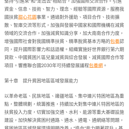
堅持“引進來”和“走出去”相結合，加強國際交流合作。引進
資金、信息、技術、智力、理念、經驗等國際資源，服務我
國扶貧
甜心花園
事業。通過對外援助、項目合作、技術擴
散、智庫交流等形式，加強與發展中國家和國際機構在減貧
領域的交流合作，加強減貧知識分享，加大南南合作力度，
增強國際社會對我國精準扶貧、精準脫貧基本方略的
包養
認
同，提升國際影響力和話語權。組織實施好世界銀行第六期
貸款、中國貧困片區兒童減貧與綜合發展、減貧國際合作等
項目。響應聯合國2030年可持續發展議程
包養網
。
第十章 提升貧困地區區域發展能力
以革命老區、民族地區、邊疆地區、集中連片特困地區為重
點，整體規劃，統籌推進，持續加大對集中連片特困地區的
扶貧投入力度，切實加強交通、水利、能源等重大基礎設施
建設，加快解決貧困村通路、通水、通電、通網絡等問題，
貧困地區區域發展環境明顯改善，“造血”能力顯著提升，基