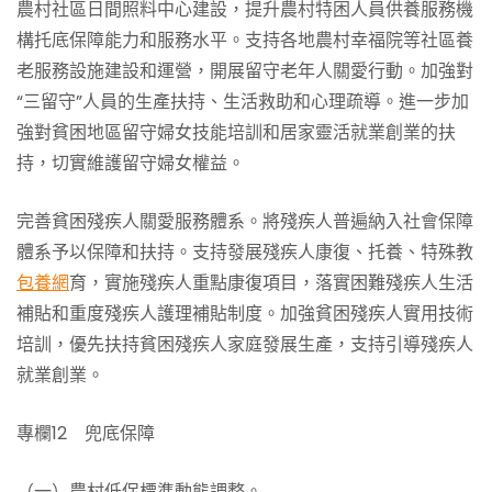
農村社區日間照料中心建設，提升農村特困人員供養服務機
構托底保障能力和服務水平。支持各地農村幸福院等社區養
老服務設施建設和運營，開展留守老年人關愛行動。加強對
“三留守”人員的生產扶持、生活救助和心理疏導。進一步加
強對貧困地區留守婦女技能培訓和居家靈活就業創業的扶
持，切實維護留守婦女權益。
完善貧困殘疾人關愛服務體系。將殘疾人普遍納入社會保障
體系予以保障和扶持。支持發展殘疾人康復、托養、特殊教
包養網
育，實施殘疾人重點康復項目，落實困難殘疾人生活
補貼和重度殘疾人護理補貼制度。加強貧困殘疾人實用技術
培訓，優先扶持貧困殘疾人家庭發展生產，支持引導殘疾人
就業創業。
專欄12 兜底保障
（一）農村低保標準動態調整。