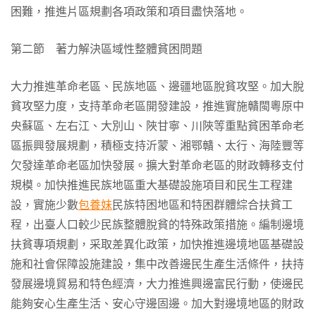
困難，推進片區規劃各項政策和項目盡快落地。
第二節 著力解決區域性整體貧困問題
大力推進革命老區、民族地區、邊疆地區脫貧攻堅。加大脫
貧攻堅力度，支持革命老區開發建設，推進實施贛閩粵原中
央蘇區、左右江、大別山、陜甘寧、川陜等重點貧困革命老
區振興發展規劃，積極支持沂蒙、湘鄂贛、太行、海陸豐等
欠發達革命老區加快發展。擴大對革命老區的財政轉移支付
規模。加快推進民族地區重大基礎設施項目和民生工程建
設，實施少數
包養妹
民族特困地區和特困群體綜合扶貧工
程，出臺人口較少民族整體脫貧的特殊政策措施。編制邊境
扶貧專項規劃，采取差異化政策，加快推進邊境地區基礎設
施和社會保障設施建設，集中改善邊民生產生活條件，扶持
發展邊境貿易和特色經濟，大力推進興邊富民行動，使邊民
能夠安心生產生活、安心守邊固邊。加大對邊境地區的財政