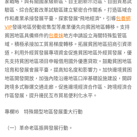
家戰略，與有關國家級新區、自主創新示范區、自由貿易試
驗區、綜合配套改革試驗區建立緊密合作關系，打造區域合
作和產業承接發展平臺，探索發展“飛地經濟”，引導
包養網
VIP
發達地區勞動密集型等產業優先向貧困地區轉移。支持
貧困地區具備條件的
包養妹
地方申請設立海關特殊監管區
域，積極承接加工貿易梯度轉移。拓展貧困地區招商引資渠
道，利用外經貿發展專項資金促進貧困地區外經貿發展，優
先支持貧困地區項目申報借用國外優惠貸款。鼓勵貧困地區
培育和發展會展平臺，提高知名度和影響力。加快邊境貧困
地區開發開放，加強內陸沿邊地區口岸基礎設施建設，開辟
跨境多式聯運交通走廊，促進邊境經濟合作區、跨境經濟合
作區發展，提升邊民互市貿易便利化水平。
專欄16 特殊類型地區發展重大行動
（一）革命老區振興發展行動。