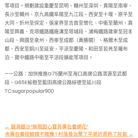
等項目。規劃建設重慶至昆明、贛州至深圳、貴陽至南寧、
長沙至贛州、京九高鐵阜陽至九江段、西安至十堰、原平至
大同、忻州至保定、張家界至吉首至懷化、中衛至蘭州、貴
陽至興義、克塔鐵路鐵廠溝至塔城段、浦梅鐵路建寧至冠豸
山段、興國至泉州、西寧至成都（黃勝關）、格爾木至成
都、西安至銅川至延安、平涼至慶陽、和田至若羌至羅布
泊、寶中鐵路中衛至平涼段擴能等項目。
——公路：加快推進G75蘭州至海口高速公路渭源至武都
段、G65E榆樹至藍田高速公路綏德至延川段
TC:sugarpopular900
Post
←
碧海銀沙“無限甜心寶貝專包養網花”
央專包養經驗媒不雅豫 | 村落善治聚了平易近意熱了民氣
→