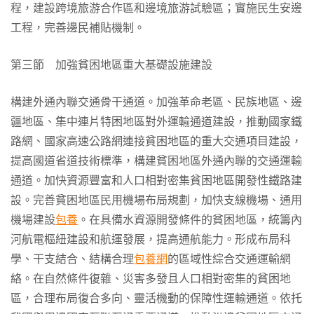
程，建設跨境旅游合作區和邊境旅游試驗區；實施民生安邊
工程，完善邊民補貼機制。
第三節 加強貧困地區重大基礎設施建設
構建外通內聯交通骨干通道。加強革命老區、民族地區、邊
疆地區、集中連片特困地區對外運輸通道建設，推動國家鐵
路網、國家高速公路網連接貧困地區的重大交通項目建設，
提高國道省道技術標準，構建貧困地區外通內聯的交通運輸
通道。加快資源豐富和人口相對密集貧困地區開發性鐵路建
設。完善貧困地區民用機場布局規劃，加快支線機場、通用
機場建設
包養
。在具備水資源開發條件的貧困地區，統籌內
河航電樞紐建設和航運發展，提高通航能力。形成布局科
學、干支結合、結構合理
包養網
的區域性綜合交通運輸網
絡。在自然條件復雜、災害多發且人口相對密集的貧困地
區，合理布局復合多向、靈活機動的保障性運輸通道。依托