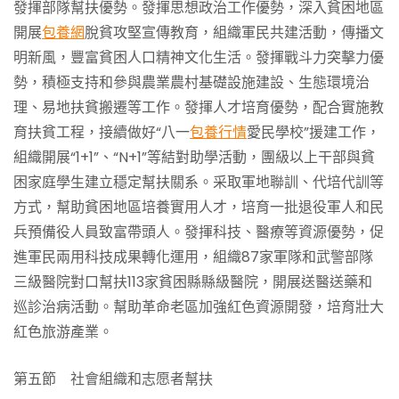
發揮部隊幫扶優勢。發揮思想政治工作優勢，深入貧困地區
開展
包養網
脫貧攻堅宣傳教育，組織軍民共建活動，傳播文
明新風，豐富貧困人口精神文化生活。發揮戰斗力突擊力優
勢，積極支持和參與農業農村基礎設施建設、生態環境治
理、易地扶貧搬遷等工作。發揮人才培育優勢，配合實施教
育扶貧工程，接續做好“八一
包養行情
愛民學校”援建工作，
組織開展“1+1”、“N+1”等結對助學活動，團級以上干部與貧
困家庭學生建立穩定幫扶關系。采取軍地聯訓、代培代訓等
方式，幫助貧困地區培養實用人才，培育一批退役軍人和民
兵預備役人員致富帶頭人。發揮科技、醫療等資源優勢，促
進軍民兩用科技成果轉化運用，組織87家軍隊和武警部隊
三級醫院對口幫扶113家貧困縣縣級醫院，開展送醫送藥和
巡診治病活動。幫助革命老區加強紅色資源開發，培育壯大
紅色旅游產業。
第五節 社會組織和志愿者幫扶