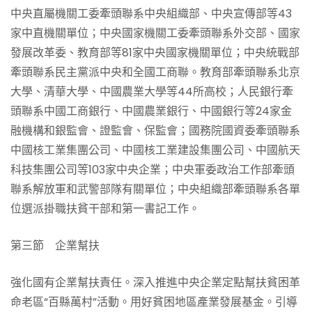
中央直屬機關工委牽頭聯系中央組織部、中央宣傳部等43
家中直機關單位；中央國家機關工委牽頭聯系外交部、國家
發展改革委、教育部等81家中央國家機關單位；中央統戰部
牽頭聯系民主黨派中央和全國工商聯。教育部牽頭聯系北京
大學、清華大學、中國農業大學等44所高校；人民銀行牽
頭聯系中國工商銀行、中國農業銀行、中國銀行等24家金
融機構和銀監會、證監會、保監會；國務院國資委牽頭聯系
中國核工業集團公司、中國核工業建設集團公司、中國航天
科技集團公司等103家中央企業；中央軍委政治工作部牽頭
聯系解放軍和武警部隊有關單位；中央組織部牽頭聯系各單
位選派掛職扶貧干部和第一書記工作。
第三節 企業幫扶
強化國有企業幫扶責任。深入推進中央企業定點幫扶貧困革
命老區“百縣萬村”活動。用好貧困地區產業發展基金。引導