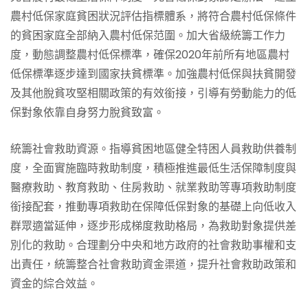
農村低保家庭貧困狀況評估指標體系，將符合農村低保條件
的貧困家庭全部納入農村低保范圍。加大省級統籌工作力
度，動態調整農村低保標準，確保2020年前所有地區農村
低保標準逐步達到國家扶貧標準。加強農村低保與扶貧開發
及其他脫貧攻堅相關政策的有效銜接，引導有勞動能力的低
保對象依靠自身努力脫貧致富。
統籌社會救助資源。指導貧困地區健全特困人員救助供養制
度，全面實施臨時救助制度，積極推進最低生活保障制度與
醫療救助、教育救助、住房救助、就業救助等專項救助制度
銜接配套，推動專項救助在保障低保對象的基礎上向低收入
群眾適當延伸，逐步形成梯度救助格局，為救助對象提供差
別化的救助。合理劃分中央和地方政府的社會救助事權和支
出責任，統籌整合社會救助資金渠道，提升社會救助政策和
資金的綜合效益。