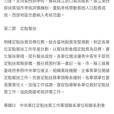
力度。支持東西部學校、醫院建立對口幫扶關系。建立東西
部扶貧協作考核評價機制，重點考核帶動貧困人口脫貧成
效，西部地區也要納入考核范圍。
第二節 定點幫扶
明確定點扶貧目標任務。結合當地脫貧攻堅規劃，制定各單
位定點幫扶工作年度計劃，以幫扶對象穩定脫貧為目標，實
化幫扶舉措，提升幫扶成效。各單位選派優秀中青年干部到
定點扶貧縣掛職、擔任貧困村第一書記。省、市、縣三級黨
委政府參照中央單位做法，組織黨政機關、企事業單位開展
定點幫扶工作。完善定點扶貧牽頭聯系機制，各牽頭單位要
落實責任人，加強工作協調，督促指導聯系單位做好定點扶
貧工作，協助開展考核評價工作。
專欄13 中央單位定點扶貧工作牽頭聯系單位和聯系對象