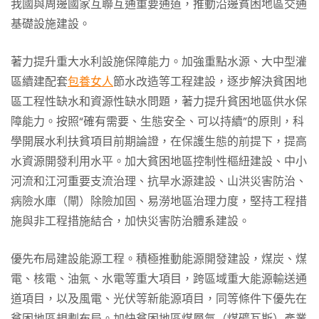
我國與周邊國家互聯互通重要通道，推動沿邊貧困地區交通
基礎設施建設。
著力提升重大水利設施保障能力。加強重點水源、大中型灌
區續建配套
包養女人
節水改造等工程建設，逐步解決貧困地
區工程性缺水和資源性缺水問題，著力提升貧困地區供水保
障能力。按照“確有需要、生態安全、可以持續”的原則，科
學開展水利扶貧項目前期論證，在保護生態的前提下，提高
水資源開發利用水平。加大貧困地區控制性樞紐建設、中小
河流和江河重要支流治理、抗旱水源建設、山洪災害防治、
病險水庫（閘）除險加固、易澇地區治理力度，堅持工程措
施與非工程措施結合，加快災害防治體系建設。
優先布局建設能源工程。積極推動能源開發建設，煤炭、煤
電、核電、油氣、水電等重大項目，跨區域重大能源輸送通
道項目，以及風電、光伏等新能源項目，同等條件下優先在
貧困地區規劃布局。加快貧困地區煤層氣（煤礦瓦斯）產業