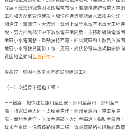
發展。統籌研究貧困地區煤電布局，繼續推進跨省重大電網
工程和天然氣管道建設。加快推進流域龍頭水庫和金沙江、
瀾滄江、雅礱江、大渡河、黃河上游等水電基地重大工程建
設，努力推動怒江中下游水電基地開發，支持離網缺電貧困
地區小水電開發，重點扶持西藏、四省藏區和少數民族貧困
地區小水電扶貧開發工作，風電、光伏發電年度規模安排向
貧困地區傾斜
包養行情
。
專欄17 貧困地區重大基礎設施建設工程
（一）交通骨干通道工程。
——鐵路：加快建設銀川至西安、鄭州至萬州、鄭州至阜
陽、張家口至大同、太原至焦作、鄭州至濟南、重慶至貴
陽、蘭州至合作、玉溪至磨憨、大理至臨滄、彌勒至蒙自、
敘永至畢節、渝懷鐵路增建二線、青藏鐵路格拉段擴能改造