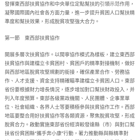
發揮東西部扶貧協作和中央單位定點幫扶的引領示范作用，
凝聚國際國內社會各方面力量，進一步提升貧困人口幫扶精
準度和幫扶效果，形成脫貧攻堅強大合力。
第一節 東西部扶貧協作
開展多層次扶貧協作。以閩寧協作模式為樣板，建立東西部
扶貧協作與建檔立卡貧困村、貧困戶的精準對接機制，做好
與西部地區脫貧攻堅規劃的銜接，確保產業合作、勞務協
作、人才支援、資金支持精確瞄準建檔立卡貧困人口。東部
省份要根據財力增長情況，逐步增加對口幫扶財政投入，并
列入年度預算。東部各級黨政機關、人民團體、企事業單
位、社會組織、各界人士等要積極參與扶貧協作工作。西部
地區要整合用好扶貧協作等各類資源，聚焦脫貧攻堅，形成
脫貧合力。啟動實施東部省份經濟較發達縣（市）與對口幫
扶省份貧困縣“攜手奔小康”行動，著力推動縣與縣精準對