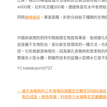
比來，佛山市禪城區城市治理和綜合執法局任務人員在
4000尾、拉利毛足鱸200尾。通過魚苗在水中食用
同時
機場接送
，專家提醒，針對分歧蚊子種類的生物
中國疾病預防把持中間病媒生物首席專家、氣候變化
這是屬于生物防治，是比較生態環保的一種方法，也
控，它的貢獻是無限的，因為基孔肯雅熱和登革熱的
繁殖在小型水體。那顯然良多的這種小型積水它是不
TC:taxiairport0727
Post
←
基孔肯雅熱的三年夜傳染源確定玩翻天55688接
點石成金，綠色發展：科技助力水城縣玄武巖纖維
navigation