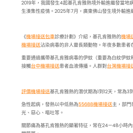
2019年，我國發生4起基孔肯雅熱境外輸進繼發當地病例
生湊集性疫情。2025年7月，廣東佛山發生境外輸進
《
機場接送包車
診療計劃》介紹，基孔肯雅熱的
機場
機場接送
沾染病毒的非人靈長類動物。年夜多數患者
重要通過攜帶基孔肯雅病毒的伊蚊（重要為白紋伊蚊
接觸
台中機場接送
患者血液傳播。人群對
台灣機場接
評價機場接送
基孔肯雅熱的潛伏期為1到12天，常為3
急性起病，發熱以中低熱為
55688機場接送
主，部門
光、惡心、嘔吐等。
關節痛為基孔肯雅熱的顯著特征，常在24—48小時