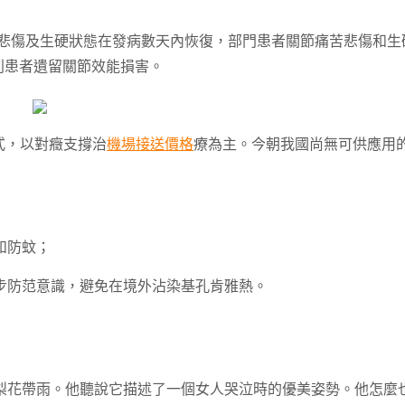
悲傷及生硬狀態在發病數天內恢復，部門患者關節痛苦悲傷和生
別患者遺留關節效能損害。
式，以對癥支撐治
機場接送價格
療為主。今朝我國尚無可供應用
和防蚊；
步防范意識，避免在境外沾染基孔肯雅熱。
梨花帶雨。他聽說它描述了一個女人哭泣時的優美姿勢。他怎麼