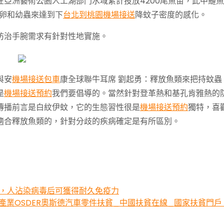
亞洲藝術公園人工湖部門水域累計投放4200尾魚苗，此中鰱魚
蚊卵和幼蟲來達到下
台北到桃園機場接送
降蚊子密度的感化。
防治手腕需求有針對性地實施。
與安
機場接送包車
康全球聯牛耳席 劉起勇：釋放魚類來把持蚊蟲
是
機場接送預約
我們要倡導的。當然針對登革熱和基孔肯雅熱的
傳播前言是白紋伊蚊，它的生態習性很是
機場接送預約
獨特，喜
適合釋放魚類的，針對分歧的疾病確定是有所區別。
送，人沾染病毒后可獲得耐久免疫力
產業OSDER奧斯德汽車零件扶貧_中國扶貧在線_國家扶貧門戶