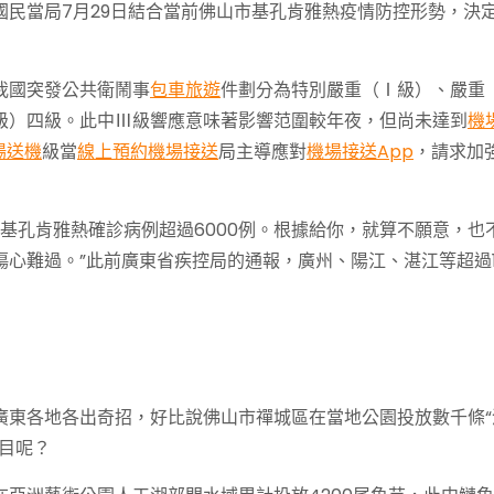
民當局7月29日結合當前佛山市基孔肯雅熱疫情防控形勢，決
我國突發公共衛鬧事
包車旅遊
件劃分為特別嚴重（Ⅰ級）、嚴重
級）四級。此中Ⅲ級響應意味著影響范圍較年夜，但尚未達到
機
場送機
級當
線上預約機場接送
局主導應對
機場接送App
，請求加
告基孔肯雅熱確診病例超過6000例。根據給你，就算不願意，也
傷心難過。”此前廣東省疾控局的通報，廣州、陽江、湛江等超過1
廣東各地各出奇招，好比說佛山市禪城區在當地公園投放數千條“
目呢？