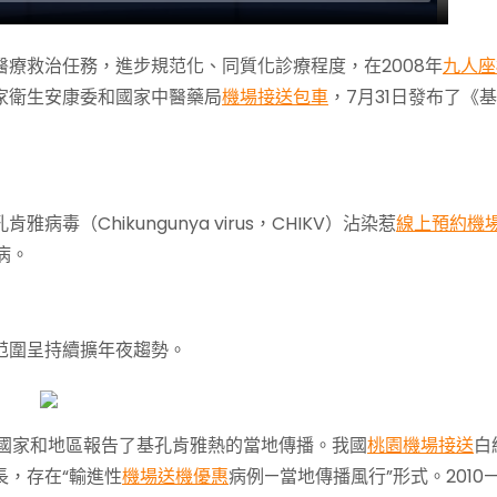
療救治任務，進步規范化、同質化診療程度，在2008年
九人座
家衛生安康委和國家中醫藥局
機場接送包車
，7月31日發布了《
孔肯雅病毒（Chikungunya virus，CHIKV）沾染惹
線上預約機
病。
范圍呈持續擴年夜趨勢。
9個國家和地區報告了基孔肯雅熱的當地傳播。我國
桃園機場接送
白
長，存在“輸進性
機場送機優惠
病例—當地傳播風行”形式。2010