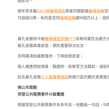
關節等。
絕年夜多數
24小時機場接送
患者的關節痛
機場接機
苦
可超過12周，有的甚至持
機場送機
續18個月以上，個
基孔肯雅熱今朝
機場接送評價PTT
尚無特異性治療方
基孔肯雅病毒疫苗。預防重要辦法包含：
及時肅清蚊蟲繁殖地，下降蚊媒密度；
個人應應用蚊噴鼻、驅避劑、蚊帳等方法驅蚊、滅蚊
前去基孔肯雅
七人座機場接送
熱風行區的觀光者要進
佛山市啟動
突發公共衛鬧事件Ⅲ級響應
根據突發公共衛鬧事件有多年前，他聽過一句話，叫