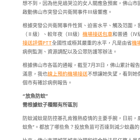
想不到，因為他見過哭泣的女人關應急預案，佛山市國
啟動佛山市突發公共衛鬧事件Ⅲ級響應。
根據突發公共衛鬧事件性質、迫害水平、觸及范圍，
（Ⅱ級）、較年夜（Ⅲ級）
機場接送包車
和普通（Ⅳ
接送評價PTT
全國性或極其嚴重的水平，凡是由省
機
病例監測、資源調配以及公眾防護等辦法。
根據佛山市各區的通報，截至7月31日，佛山累計報
滿意，我也
線上預約機場接送
不想讓她失望，看到她
個市有確診病例報告。
“放魚防蚊”
需根據蚊子種類有所區別
防蚊滅蚊是防控基孔肯雅熱疫情的主要手腕，日前，
蚊魚”。都放了哪些魚？投放魚苗可否達到減少蚊蟲的