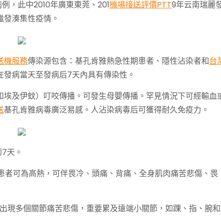
，此中2010年廣東東莞、201
機場接送評價PTT
9年云南瑞麗
繼發湊集性疫情。
送機服務
傳染源包含：基孔肯雅熱急性期患者、隱性沾染者和
台
在發病當天至發病后7天內具有傳染性。
和埃及伊蚊）叮咬傳播。可發生母嬰傳播。罕見情況下可經輸血
送
基孔肯雅病毒廣泛易感。人沾染病毒后可獲得耐久免疫力。
到7天。
患者可為高熱，可伴畏冷、頭痛、背痛、全身肌肉痛苦悲傷、畏
內出現多個關節痛苦悲傷，重要累及遠端小關節，如踝、指、腕和