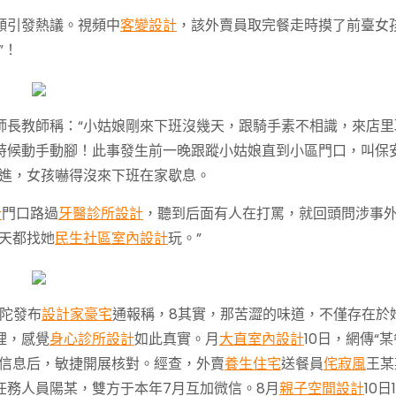
頻引發熱議。視頻中
客變設計
，該外賣員取完餐走時摸了前臺女
”！
師長教師稱：“小姑娘剛來下班沒幾天，跟騎手素不相識，來店里
時候動手動腳！此事發生前一晚跟蹤小姑娘直到小區門口，叫保
跟進，女孩嚇得沒來下班在家歇息。
計
門口路過
牙醫診所設計
，聽到后面有人在打罵，就回頭問涉事
天都找她
民生社區室內設計
玩。”
陀發布
設計家豪宅
通報稱，8其實，那苦澀的味道，不僅存在於
裡，感覺
身心診所設計
如此真實。月
大直室內設計
10日，網傳“某
關信息后，敏捷開展核對。經查，外賣
養生住宅
送餐員
侘寂風
王某
任務人員陽某，雙方于本年7月互加微信。8月
親子空間設計
10日