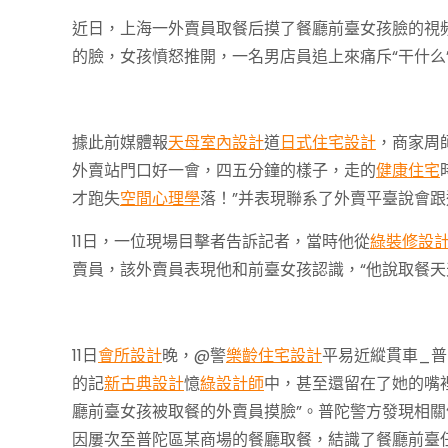
近日，上海一外賣員取餐后摸了餐廳前臺女孩臉的視
的臉，女孩憤怒推開，一名男店員追上來痛斥“干什么
據此前媒體報
天母室內設計
道
日式住宅設計
，商家周
外賣站門口好一會，四五分鐘的樣子，走的
健康住宅
才跑失
空間心理學
落！”并表現聯系了外賣平臺說會
11日，一位現場目擊者告訴記者，當時他從
綠裝修設
賣員，該外賣員表現他和前臺女孩認識，“他說取餐天
11日
會所設計
晚，@警
樂齡住宅設計
平易近縱貫車_普
的記
新古典設計
憶
綠設計師
中，甚至還留在了她的嘴
廳前臺女孩被取餐的外賣員摸臉”。普陀警方發現相
因屢次至普陀區某商場的餐廳取餐，結識了餐廳前臺