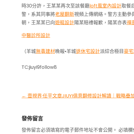
時30分許，王某某再次至該餐廳
loft風室內設計
取餐
警，系其同事將
老屋翻新
視頻上傳網絡。警方主動參
朝，王某某已向
遊艇設計
陽某賠禮報歉，陽某亦表
禪
中醫診所設計
（羊城
無毒建材
晚報•羊城
退休宅設計
派綜合極目
豪宅
TC:jiuyi9follow8
Post
←
壹視界·任平文章JIUYI俱意翻修設計解讀｜戰略
navigation
發佈留言
發佈留言必須填寫的電子郵件地址不會公開。
必填欄