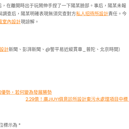
后，在離開時出于玩鬧伸手捏了一下陽某臉部。事后，陽某未報
與調查后，陽某明確表現無須究查對方
私人招待所設計
責任。今
風室內設計
現諒解。
設計
新聞、彭湃新聞、@警平易近縱貫車_普陀、北京時間）
疊加優勢，若何變為發展勝勢
2.29億！廣JIUYI俱意診所設計東污水處理項目中標
位標示為
*